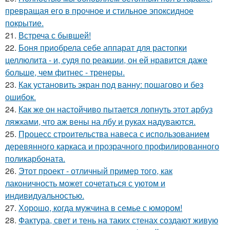
превращая его в прочное и стильное эпоксидное
покрытие.
21.
Встреча с бывшей!
22.
Боня приобрела себе аппарат для растопки
целлюлита - и, судя по реакции, он ей нравится даже
больше, чем фитнес - тренеры.
23.
Как установить экран под ванну: пошагово и без
ошибок.
24.
Как же он настойчиво пытается лопнуть этот арбуз
ляжками, что аж вены на лбу и руках надуваются.
25.
Процесс строительства навеса с использованием
деревянного каркаса и прозрачного профилированного
поликарбоната.
26.
Этот проект - отличный пример того, как
лаконичность может сочетаться с уютом и
индивидуальностью.
27.
Хорошо, когда мужчина в семье с юмором!
28.
Фактура, свет и тень на таких стенах создают живую