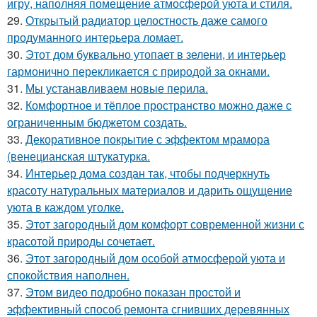
игру, наполняя помещение атмосферой уюта и стиля.
29.
Открытый радиатор целостность даже самого
продуманного интерьера ломает.
30.
Этот дом буквально утопает в зелени, и интерьер
гармонично перекликается с природой за окнами.
31.
Мы устанавливаем новые перила.
32.
Комфортное и тёплое пространство можно даже с
ограниченным бюджетом создать.
33.
Декоративное покрытие с эффектом мрамора
(венецианская штукатурка.
34.
Интерьер дома создан так, чтобы подчеркнуть
красоту натуральных материалов и дарить ощущение
уюта в каждом уголке.
35.
Этот загородный дом комфорт современной жизни с
красотой природы сочетает.
36.
Этот загородный дом особой атмосферой уюта и
спокойствия наполнен.
37.
Этом видео подробно показан простой и
эффективный способ ремонта сгнивших деревянных