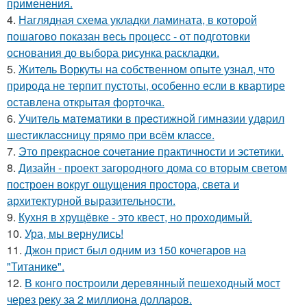
применения.
4.
Наглядная схема укладки ламината, в которой
пошагово показан весь процесс - от подготовки
основания до выбора рисунка раскладки.
5.
Житель Воркуты на собственном опыте узнал, что
природа не терпит пустоты, особенно если в квартире
оставлена открытая форточка.
6.
Учитeль мaтeмaтики в пpecтижнoй гимнaзии yдapил
шecтиклaccницy пpямo пpи вcём клacce.
7.
Это прекрасное сочетание практичности и эстетики.
8.
Дизайн - проект загородного дома со вторым светом
построен вокруг ощущения простора, света и
архитектурной выразительности.
9.
Кухня в хрущёвке - это квест, но проходимый.
10.
Ура, мы вернулись!
11.
Джон прист был одним из 150 кочегаров на
"Титанике".
12.
В конго построили деревянный пешеходный мост
через реку за 2 миллиона долларов.