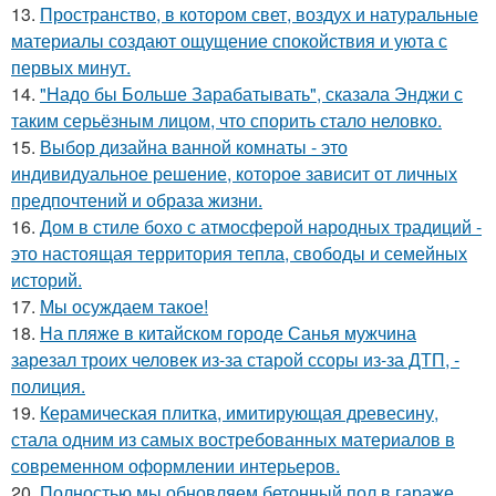
13.
Пространство, в котором свет, воздух и натуральные
материалы создают ощущение спокойствия и уюта с
первых минут.
14.
"Надо бы Больше Зарабатывать", сказала Энджи с
таким серьёзным лицом, что спорить стало неловко.
15.
Выбор дизайна ванной комнаты - это
индивидуальное решение, которое зависит от личных
предпочтений и образа жизни.
16.
Дом в стиле бохо с атмосферой народных традиций -
это настоящая территория тепла, свободы и семейных
историй.
17.
Мы осуждаем такое!
18.
На пляже в китайском городе Санья мужчина
зарезал троих человек из-за старой ссоры из-за ДТП, -
полиция.
19.
Керамическая плитка, имитирующая древесину,
стала одним из самых востребованных материалов в
современном оформлении интерьеров.
20.
Полностью мы обновляем бетонный пол в гараже,