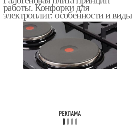
Электрическая плита
Электрические плиты
работы. Конфорки для
электроплит: особенности и виды