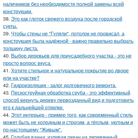
наличников без необходимости полной замены всей
конструкции.
38.
Это как глоток свежего воздуха после городской
суеты.
39.
Чтобы стены не "Гуляли", потолок не провисал, а
конструкция была надёжной - важно правильно выбрать
толщину листа.
40.
Выбор деревьев для приусадебного участка - это не
просто вопрос вкуса.
41.
Хотите стильное и натуральное покрытие во дворе
или на участке?
42.
Гидроизоляция - залог долговечного ремонта.
43.
Пескоструйная обработка сруба - это эффективный
способ вернуть дереву первозданный вид и подготовить
его к дальнейшей отделке.
44.
Этот интерьер - пример того, как современный стиль
может быть не холодным и строгим, а тёплым, уютным и
по-настоящему "Живым".
45.
Голубая ванна: изливая океан на деревянный