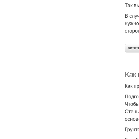
Так в
В слу
нужно
сторо
читат
Как
Как п
Подго
Чтобы
Стены
основе
Грунт