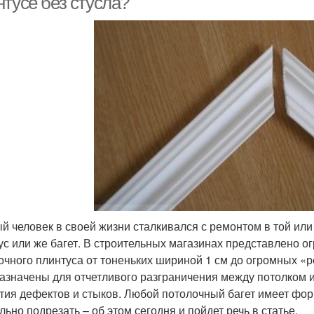
нтусе без стусла?
й человек в своей жизни сталкивался с ремонтом в той или
ус или же багет. В строительных магазинах представлено 
очного плинтуса от тоненьких шириной 1 см до огромных «р
азначены для отчетливого разграничения между потолком и
тия дефектов и стыков. Любой потолочный багет имеет форм
льно подрезать – об этом сегодня и пойдет речь в статье.