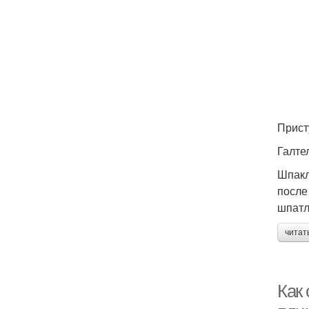
Прист
Галте
Шпакл
после
шпатл
читат
Как 