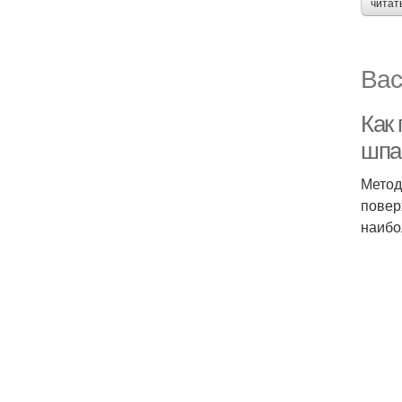
читат
Вас
Как 
шпа
Метод
повер
наибо