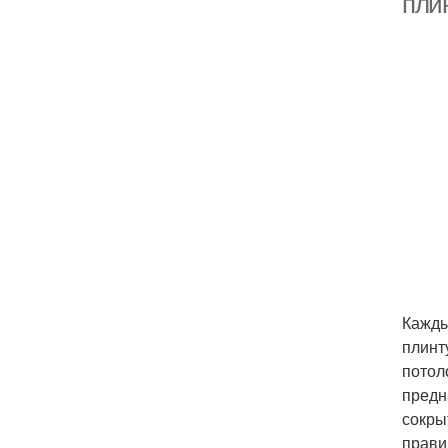
пли
Кажды
плинт
потол
предн
сокры
прави