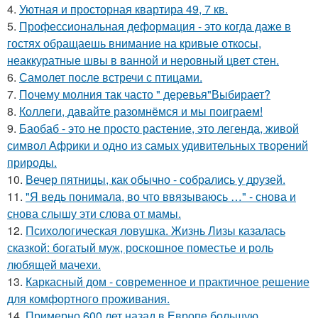
4.
Уютная и просторная квартира 49, 7 кв.
5.
Профессиональная деформация - это когда даже в
гостях обращаешь внимание на кривые откосы,
неаккуратные швы в ванной и неровный цвет стен.
6.
Самолет после встречи с птицами.
7.
Почему молния так часто " деревья"Выбирает?
8.
Коллеги, давайте разомнёмся и мы поиграем!
9.
Баобаб - это не просто растение, это легенда, живой
символ Африки и одно из самых удивительных творений
природы.
10.
Вечер пятницы, как обычно - собрались у друзей.
11.
"Я ведь понимала, во что ввязываюсь …" - снова и
снова слышу эти слова от мамы.
12.
Психологическая ловушка. Жизнь Лизы казалась
сказкой: богатый муж, роскошное поместье и роль
любящей мачехи.
13.
Каркасный дом - современное и практичное решение
для комфортного проживания.
14.
Примерно 600 лет назад в Европе большую