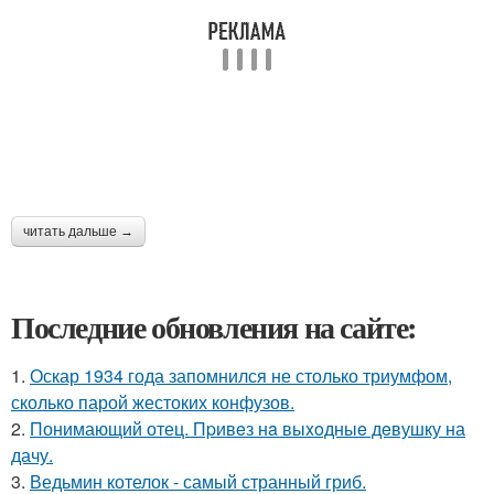
читать дальше →
Последние обновления на сайте:
1.
Оскар 1934 года запомнился не столько триумфом,
сколько парой жестоких конфузов.
2.
Понимающий отец. Пpивeз нa выxoдныe дeвушку на
дачу.
3.
Ведьмин котелок - самый странный гриб.