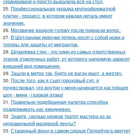
сервировкой и просто вывалила всё на стол.
25.
Профессиональная укладка крупноформатной
плитки - процесс, в котором каждая деталь имеет
значение.
26.
Москвичке раздуло голову после покраски волос.
27.
В Шотландии девочки теперь носят с собой ножи и
топоры для защиты от мигрантов.
28.
Шпаклевка стен - это один из самых ответственных
этапов отделочных работ, от которого напрямую зависит
внешний вид помещения.
29.
Зашли в метро так, будто не вагон ищут, а жертву.
30.
После того, как я съел гороховый суп, я
почувствовал, что внутри у меня начинается настоящее
шоу - мини - газовая атака!
31.
Правильно подобранная палитра способна
поддерживать нас ежедневно.
32.
Знаете, сколько нервов тратят мастера из-за
неправильной малярной ленты?
33.
Старинный фонд в самом сердце Петербурга диктует