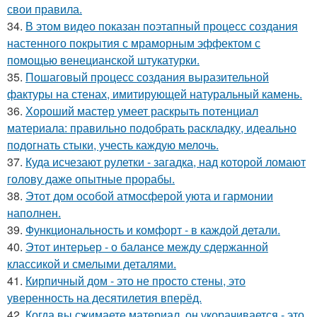
свои правила.
34.
В этом видео показан поэтапный процесс создания
настенного покрытия с мраморным эффектом с
помощью венецианской штукатурки.
35.
Пошаговый процесс создания выразительной
фактуры на стенах, имитирующей натуральный камень.
36.
Хороший мастер умеет раскрыть потенциал
материала: правильно подобрать раскладку, идеально
подогнать стыки, учесть каждую мелочь.
37.
Куда исчезают рулетки - загадка, над которой ломают
голову даже опытные прорабы.
38.
Этот дом особой атмосферой уюта и гармонии
наполнен.
39.
Функциональность и комфорт - в каждой детали.
40.
Этот интерьер - о балансе между сдержанной
классикой и смелыми деталями.
41.
Кирпичный дом - это не просто стены, это
уверенность на десятилетия вперёд.
42.
Когда вы сжимаете материал, он укорачивается - это