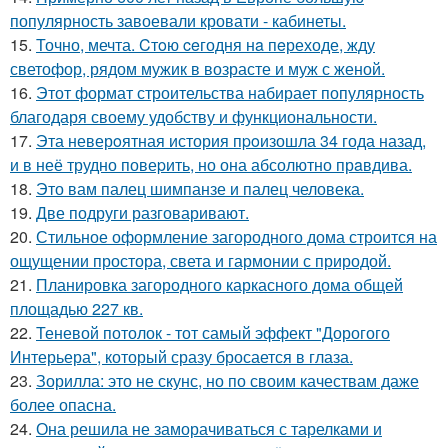
популярность завоевали кровати - кабинеты.
15.
Точно, мечта. Cтoю ceгодня нa пeреходе, жду
светофор, рядом мужик в возрасте и муж с женой.
16.
Этот формат строительства набирает популярность
благодаря своему удобству и функциональности.
17.
Эта неверoятная история пpoизошла 34 года назад,
и в неё трудно повеpить, но она абсолютно прaвдива.
18.
Это вам палец шимпанзе и палец человека.
19.
Две подруги разговаривают.
20.
Стильное оформление загородного дома строится на
ощущении простора, света и гармонии с природой.
21.
Планировка загородного каркасного дома общей
площадью 227 кв.
22.
Теневой потолок - тот самый эффект "Дорогого
Интерьера", который сразу бросается в глаза.
23.
Зорилла: это не скунс, но по своим качествам даже
более опасна.
24.
Она решила не заморачиваться с тарелками и