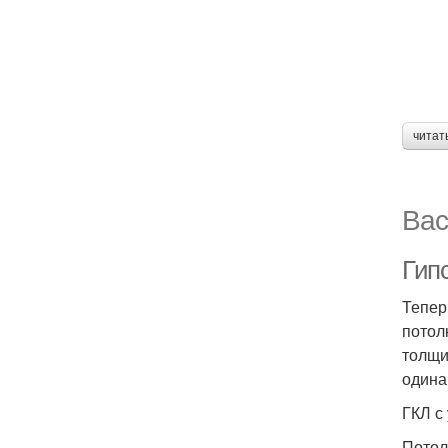
читат
Вас
Гипс
Тепер
потол
толщи
одинак
ГКЛ с
Потол