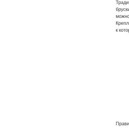
Тради
бруск
можно
Крепл
к кот
Прави