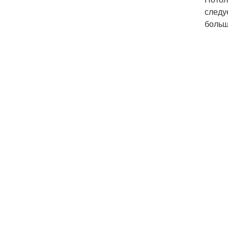
следу
больше