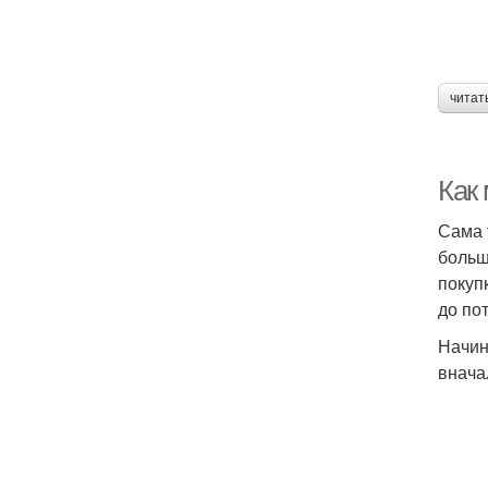
читат
Как 
Сама 
больш
покуп
до по
Начин
внача