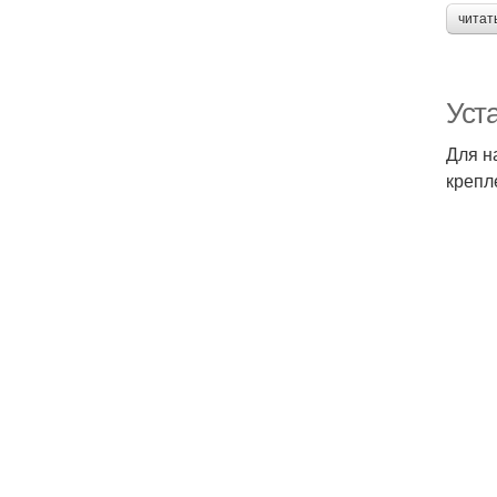
читат
Уста
Для н
крепл