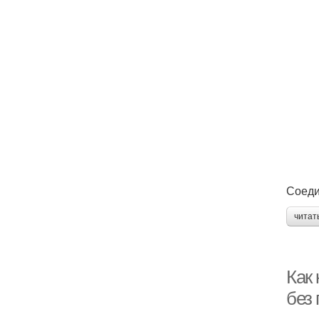
Соеди
читат
Как 
без