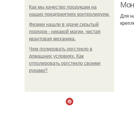
Мон
Как мы качество продукции на
наших предприятиях контролируем.
Для н
крепл
Физики нашли в удаче скрытый
порядок - никакой магии, чистая
квантовая механика.
Чем полировать оргстекло в
домашних условиях. Как
отполировать оргстекло своими
руками?