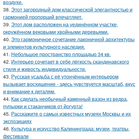
воздухе.
38.
Этот загородный дом классической элегантностью и
гармонией пропорций впечатляет.
39.
Этот дом расположен на уединённом участке,
окружённом вековыми хвойными деревьями.
40.
Это гармоничное сочетание лаконичной архитектуры
и элементов культурного наследия.
41.
Небольшое пространство площадью 34 кв.
42.
Интерьер сочетает в себе лёгкость скандинавского
стиля и живость индивидуальности.
43.
Русская усадьба с её утончённым интерьером
вызывает восхищение - здесь чувствуется масштаб, вкус
и внимание к деталям.
44.
Как сделать необычный каменный вазон из ведра,
пупырки и стаканчиков от йогурта!
45.
Расскажите о самых известных музеях Москвы и их
экспозициях
46.
Культура и искусство Калининграда: музеи, театры,
фестивали