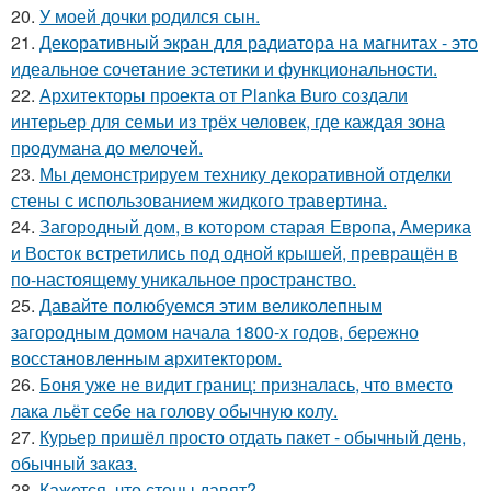
20.
У моей дочки родился сын.
21.
Декоративный экран для радиатора на магнитах - это
идеальное сочетание эстетики и функциональности.
22.
Архитекторы проекта от Planka Buro создали
интерьер для семьи из трёх человек, где каждая зона
продумана до мелочей.
23.
Мы демонстрируем технику декоративной отделки
стены с использованием жидкого травертина.
24.
Загородный дом, в котором старая Европа, Америка
и Восток встретились под одной крышей, превращён в
по-настоящему уникальное пространство.
25.
Давайте полюбуемся этим великолепным
загородным домом начала 1800-х годов, бережно
восстановленным архитектором.
26.
Боня уже не видит границ: призналась, что вместо
лака льёт себе на голову обычную колу.
27.
Курьер пришёл просто отдать пакет - обычный день,
обычный заказ.
28.
Кажется, что стены давят?