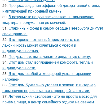
29.
Процесс создания эффектной декоративной стены,
имитирующей природный камень.
30.
В результате получилась светлая и гармоничная
квартира, продуманная до мелочей.
31.
Старинный фонд в самом сердце Петербурга диктует
свои правила.
32.
Этот проект - отличный пример того, как
лаконичность может сочетаться с уютом и
индивидуальностью.
33.
Представьте: вы заливаете идеальную стяжку.
34.
Этот дом стал воплощением комфорта, тепла и
индивидуальности.
35.
Этот дом особой атмосферой уюта и гармонии
наполнен.
36.
Этот дом буквально утопает в зелени, и интерьер
гармонично перекликается с природой за окнами.
37.
Летняя кухня - столовая - это не просто место для
приёма пищи, а центр семейного отдыха на свежем