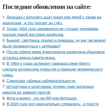
Последние обновления на сайте:
1.
Дедушка с витилиго шьёт кукол для детей с таким же
диагнозом - и это трогает до слёз.
2.
Оскар 1934 года запомнился не столько триумфом,
сколько парой жестоких конфузов.
3.
Бывает, смотришь сериал и думаешь: ну как так можно
было промахнуться с актёрами?
4.
После гибели юрия Алексеевича валентина Ивановна
осталась верна памяти мужа.
5.
В 1960-х годах аспирант гарварда джин бриггс
сделала интересное открытие о природе человеческого
гнева.
6.
Советская таблица наблюдательности.
7.
Штукатурка и шпатлевка: почему один материал
никогда не заменит другой.
8.
Фото и видео - это не ИИ или фотошоп.
9.
В 2020 году всё окончательно сломалось - я просто