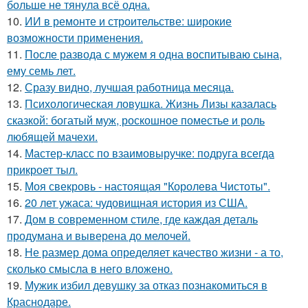
больше не тянула всё одна.
10.
ИИ в ремонте и строительстве: широкие
возможности применения.
11.
После развода с мужем я одна воспитываю сына,
ему семь лет.
12.
Сразу видно, лучшая работница месяца.
13.
Психологическая ловушка. Жизнь Лизы казалась
сказкой: богатый муж, роскошное поместье и роль
любящей мачехи.
14.
Мастер-класс по взаимовыручке: подруга всегда
прикроет тыл.
15.
Моя свекровь - настоящая "Королева Чистоты".
16.
20 лет ужаса: чудовищная история из США.
17.
Дом в современном стиле, где каждая деталь
продумана и выверена до мелочей.
18.
Не размер дома определяет качество жизни - а то,
сколько смысла в него вложено.
19.
Мужик избил девушку за отказ познакомиться в
Краснодаре.