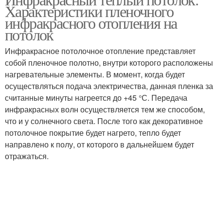
Отопление по типу
Характеристики пленочного
доме
инфракрасного отопления на
потолок
Инфракрасное потолочное отопление представляет
Электро отопления
Точечное отопление
собой пленочное полотно, внутри которого расположены
нагревательные элементы. В момент, когда будет
осуществляться подача электричества, данная пленка за
считанные минуты нагреется до +45 °С. Передача
Отопление с помощью
Воздушное отопление
инфракрасных волн осуществляется тем же способом,
что и у солнечного света. После того как декоративное
потолочное покрытие будет нагрето, тепло будет
направлено к полу, от которого в дальнейшем будет
отражаться.
Дешевое отопление
Насосы для отопления
Насос для отопления
Газовое отопление