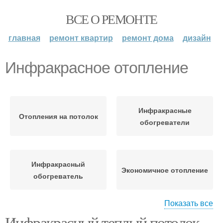
ВСЕ О РЕМОНТЕ
главная
ремонт квартир
ремонт дома
дизайн
Инфракрасное отопление
Инфракрасные
Отопления на потолок
обогреватели
Инфракрасный
Экономичное отопление
обогреватель
Показать все
Инфракрасный теплый потолок.
Отопление в частном