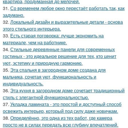
квартира, продуманная до мелочей.
31.
Со временем любое окно перестаёт работать так, как
задумано.
32.
Локальный дизайн и выразительные детали - основа
этого стильного интерьера.
33.
Есть старая поговорка: лучше экономить на
материале, чем на работнике.
34.
Стильные деревянные панели для современных
гостиных - это идеальное решение для тех, кто ценит
уют, эстетику и природную гармонию.
35.
Эта спальня в загородном доме создана для
мальчика, сочетая уют, функциональность и
индивидуальность.
36.
Эта кухня в загородном доме сочетает традиционный
стиль с элегантной функциональностью.
37.
Укладка ламината - это простой и доступный способ
освежить интерьер, который под силу даже новичкам.
38.
Определённо, это одна из тех работ, где камера
просто не в силах передать всю глубину впечатлений.