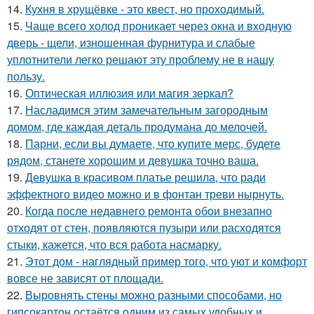
14.
Кухня в хрущёвке - это квест, но проходимый.
15.
Чаще всего холод проникает через окна и входную
дверь - щели, изношенная фурнитура и слабые
уплотнители легко решают эту проблему не в нашу
пользу.
16.
Оптическая иллюзия или магия зеркал?
17.
Насладимся этим замечательным загородным
домом, где каждая деталь продумана до мелочей.
18.
Парни, если вы думаете, что купите мерс, будете
рядом, станете хорошим и девушка точно ваша.
19.
Девушка в красивом платье решила, что ради
эффектного видео можно и в фонтан треви нырнуть.
20.
Когда после недавнего ремонта обои внезапно
отходят от стен, появляются пузыри или расходятся
стыки, кажется, что вся работа насмарку.
21.
Этот дом - наглядный пример того, что уют и комфорт
вовсе не зависят от площади.
22.
Выровнять стены можно разными способами, но
гипсокартон остаётся одним из самых удобных и