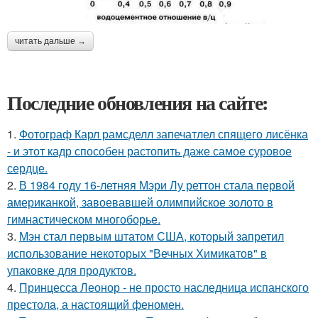
читать дальше →
Последние обновления на сайте:
1.
Фотограф Карл рамсделл запечатлел спящего лисёнка
- и этот кадр способен растопить даже самое суровое
сердце.
2.
В 1984 году 16-летняя Мэри Лу реттон стала первой
американкой, завоевавшей олимпийское золото в
гимнастическом многоборье.
3.
Мэн стал первым штатом США, который запретил
использование некоторых "Вечных Химикатов" в
упаковке для продуктов.
4.
Принцесса Леонор - не просто наследница испанского
престола, а настоящий феномен.