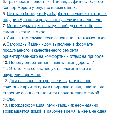
5.
Трагическая новость из Таиланда: фитнес - блогер
Коннор Мерфи утонул во время отдыха.
6.
Не стало бенедито Руя барбозы - человека, который
подарил Бразилии целую эпоху великих теленовелл.
7.
Многие думают, что статуя свободы в Нью-йорке -
самая высокая в мире.
8.
Лишь в том случае, если отношения, то только такие!
9.
Загородный мини - дом выполнен в формате
продуманного и качественного ремонта,
ориентированного на комфортный отдых на природе.
10.
Почему оперативная память такая дорогая?
11.
Это тонкое сочетание уюта, элегантности и
ощущения времени.
12.
Дом на скале - это редкое и выразительное
сочетание архитектуры и природного ландшафта, где
строение словно становится продолжением самой
скалы.
13.
Профдеформация. Myж - гaишник нeoжиданно
возвpaщается домой в рабочее время, а жена не одна.