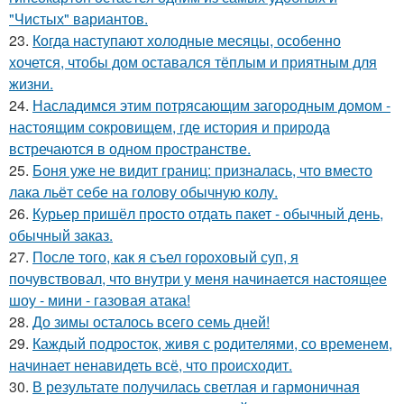
"Чистых" вариантов.
23.
Когда наступают холодные месяцы, особенно
хочется, чтобы дом оставался тёплым и приятным для
жизни.
24.
Насладимся этим потрясающим загородным домом -
настоящим сокровищем, где история и природа
встречаются в одном пространстве.
25.
Боня уже не видит границ: призналась, что вместо
лака льёт себе на голову обычную колу.
26.
Курьер пришёл просто отдать пакет - обычный день,
обычный заказ.
27.
После того, как я съел гороховый суп, я
почувствовал, что внутри у меня начинается настоящее
шоу - мини - газовая атака!
28.
До зимы осталось всего семь дней!
29.
Каждый подросток, живя с родителями, со временем,
начинает ненавидеть всё, что происходит.
30.
В результате получилась светлая и гармоничная