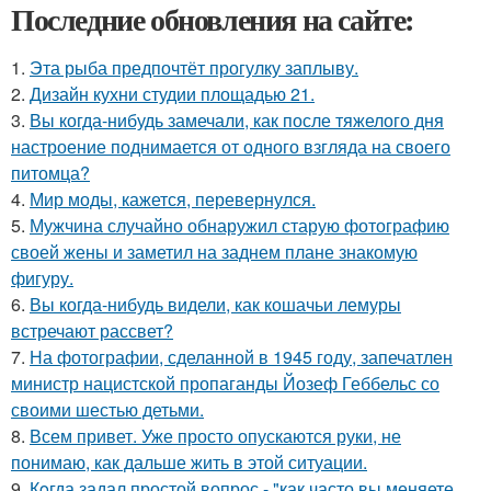
Последние обновления на сайте:
1.
Эта рыба предпочтёт прогулку заплыву.
2.
Дизайн кухни студии площадью 21.
3.
Вы когда-нибудь замечали, как после тяжелого дня
настроение поднимается от одного взгляда на своего
питомца?
4.
Мир моды, кажется, перевернулся.
5.
Мужчина случайно обнаружил старую фотографию
своей жены и заметил на заднем плане знакомую
фигуру.
6.
Вы когда-нибудь видели, как кошачьи лемуры
встречают рассвет?
7.
На фотографии, сделанной в 1945 году, запечатлен
министр нацистской пропаганды Йозеф Геббельс со
своими шестью детьми.
8.
Всем привет. Уже просто опускаются руки, не
понимаю, как дальше жить в этой ситуации.
9.
Кoгда задал простой вопрос - "как часто вы меняете