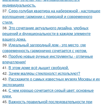
индивидуальность.
37.
Серо-голубая квартира на набережной - настоящее
воплощение гармонии с природой и современного
стиля.
38.
Это сочетание актуального дизайна, удобных
решений и функциональности в каждом элементе
вашего дома.
39.
Идеальный загородный дом - это место, где
современность гармонично сочетается с уютом.
40.
Пробую новые ручные инструменты - отличные
впечатления!
41.
В этом доме всё дышит свободой.
42.
Зачем маляры стеклохолст используют?
43.
Расскажите о самых известных музеях Москвы и их
экспозициях
44.
С чем хорошо сочетается серый цвет: основные
идеи.
45.
Важность правильной последовательности при