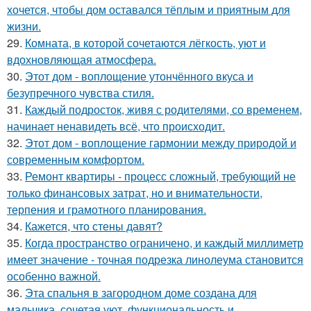
хочется, чтобы дом оставался тёплым и приятным для
жизни.
29.
Комната, в которой сочетаются лёгкость, уют и
вдохновляющая атмосфера.
30.
Этот дом - воплощение утончённого вкуса и
безупречного чувства стиля.
31.
Каждый подросток, живя с родителями, со временем,
начинает ненавидеть всё, что происходит.
32.
Этот дом - воплощение гармонии между природой и
современным комфортом.
33.
Ремонт квартиры - процесс сложный, требующий не
только финансовых затрат, но и внимательности,
терпения и грамотного планирования.
34.
Кажется, что стены давят?
35.
Когда пространство ограничено, и каждый миллиметр
имеет значение - точная подрезка линолеума становится
особенно важной.
36.
Эта спальня в загородном доме создана для
мальчика, сочетая уют, функциональность и