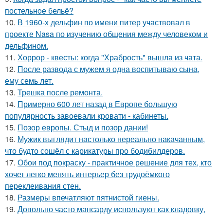
постельнoе бельё?
10.
В 1960-х дельфин по имени питер участвовал в
проекте Nasa по изучению общения между человеком и
дельфином.
11.
Хоррор - квесты: когда "Храбрость" вышла из чата.
12.
После развода с мужем я одна воспитываю сына,
ему семь лет.
13.
Трешка после ремонта.
14.
Примерно 600 лет назад в Европе большую
популярность завоевали кровати - кабинеты.
15.
Позор европы. Стыд и позор дании!
16.
Мужик выглядит настолько нереально накачанным,
что будто сошёл с карикатуры про бодибилдеров.
17.
Обои под покраску - практичное решение для тех, кто
хочет легко менять интерьер без трудоёмкого
переклеивания стен.
18.
Размеры впечатляют пятнистой гиены.
19.
Довольно часто мансарду используют как кладовку,