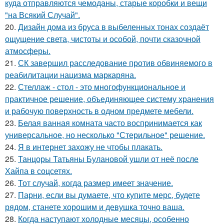
куда отправляются чемоданы, старые коробки и вещи
"на Всякий Случай".
20.
Дизайн дома из бруса в выбеленных тонах создаёт
ощущение света, чистоты и особой, почти сказочной
атмосферы.
21.
СК завершил расследование против обвиняемого в
реабилитации нацизма маркаряна.
22.
Стеллаж - стол - это многофункциональное и
практичное решение, объединяющее систему хранения
и рабочую поверхность в одном предмете мебели.
23.
Белая ванная комната часто воспринимается как
универсальное, но несколько "Стерильное" решение.
24.
Я в интернет захожу не чтобы плакать.
25.
Танцоры Татьяны Булановой ушли от неё после
Хайпа в соцсетях.
26.
Тот случай, когда размер имеет значение.
27.
Парни, если вы думаете, что купите мерс, будете
рядом, станете хорошим и девушка точно ваша.
28.
Когда наступают холодные месяцы, особенно