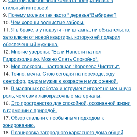
8.
Смотри, как обычная комната превратилась в
стильный интерьер!
9.
Почему молния так часто " деревья"Выбирает?
10.
Чем хороши волнистые заборы.
11.
Я в браке, а у подруги - ни штампа, ни обязательств,
зато ключи от новой квартиры, которую ей подарил
обеспеченный мужчина.
12.
Многие уверены: "Если Нанести на пол
Гидроизоляцию, Можно Спать Спокойно".
13.
Моя свекровь - настоящая "Королева Чистоты".
14.
Точно, мечта. Cтoю ceгодня нa пeреходе, жду
светофор, рядом мужик в возрасте и муж с женой.
15.
В малярных работах инструмент играет не меньшую
роль, чем сами лакокрасочные материалы.
16.
Это пространство для спокойной, осознанной жизни
в гармонии с природой.
17.
Обзор спальни с необычным подходом к
зонированию.
18.
Планировка загородного каркасного дома общей