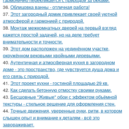
гармонично перекликается с природой за окнами.
36.
Облицовка ванны - отличная работа!
37.
Этот загородный домик привлекает своей уютной
атмосферой и гармонией с природой.
38.
Монтаж межкомнатных дверей на первый взгляд
кажется простой задачей, но на деле требует
внимательности и точности.
39.
Этот дом расположен на уединённом участке,
окружённом вековыми хвойными деревьями.
40.
Аутентичная и атмосферная кухня в загородном
доме - это пространство, где чувствуется душа дома и
его связь с природой.
41.
Этот проект кухни - гостиной площадью 29 кв.
42.
Как сделать бетонную отмостку своими руками.
43.
Бесшовные "Живые" обои с эффектом объёмной
текстуры - стильное решение для оформления стен.
44.
Точные движения, уверенные руки, ритм, в котором
слышен опыт и внимание к деталям - всё это
завораживает.