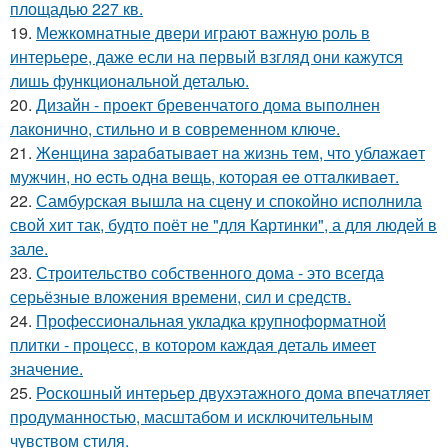
площадью 227 кв.
19.
Межкомнатные двери играют важную роль в
интерьере, даже если на первый взгляд они кажутся
лишь функциональной деталью.
20.
Дизайн - проект бревенчатого дома выполнен
лаконично, стильно и в современном ключе.
21.
Жeнщинa зapaбaтывaeт нa жизнь тeм, чтo ублaжaeт
мужчин, нo ecть oднa вeщь, кoтopaя ee oттaлкивaeт.
22.
Самбурская вышла на сцену и спокойно исполнила
свой хит так, будто поёт не "для Картинки", а для людей в
зале.
23.
Строительство собственного дома - это всегда
серьёзные вложения времени, сил и средств.
24.
Профессиональная укладка крупноформатной
плитки - процесс, в котором каждая деталь имеет
значение.
25.
Роскошный интерьер двухэтажного дома впечатляет
продуманностью, масштабом и исключительным
чувством стиля.