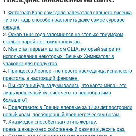
1.
Фотограф Карл рамсделл запечатлел спящего лисёнка
- и этот кадр способен растопить даже самое суровое
сердце.
2.
Оскар 1934 года запомнился не столько триумфом,
сколько парой жестоких конфузов.
3.
Мэн стал первым штатом США, который запретил
использование некоторых "Вечных Химикатов" в
упаковке для продуктов.
4.
Принцесса Леонор - не просто наследница испанского
престола, а настоящий феномен.
5.
Вы когда-нибудь задумывались, что карта мира - это
лишь крошечный кусочек чего-то невообразимо
большего?
6.
Представьте: в Греции впервые за 1700 лет построили
новый храм, посвящённый древнегреческим богам.
7.
Хиазмодон способен заглотить жертву,
превышающую его собственный размер в десять раз.