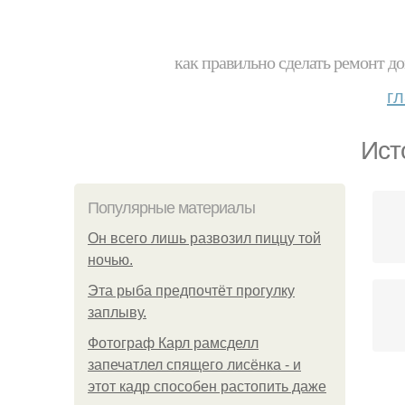
как правильно сделать ремонт до
г
Ист
Популярные материалы
Он всего лишь развозил пиццу той
ночью.
Эта рыба предпочтёт прогулку
заплыву.
Фотограф Карл рамсделл
запечатлел спящего лисёнка - и
этот кадр способен растопить даже