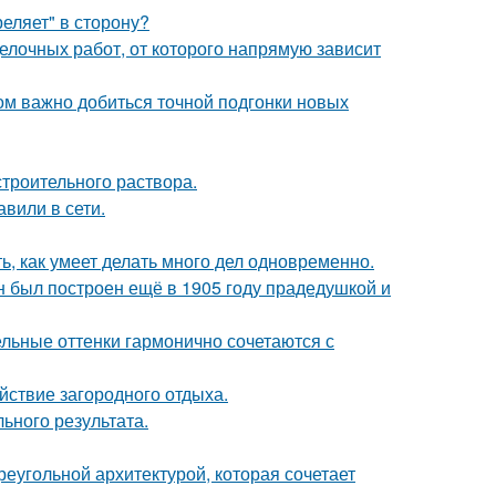
реляет" в сторону?
делочных работ, от которого напрямую зависит
ом важно добиться точной подгонки новых
троительного раствора.
вили в сети.
ь, как умеет делать много дел одновременно.
н был построен ещё в 1905 году прадедушкой и
ельные оттенки гармонично сочетаются с
йствие загородного отдыха.
ьного результата.
реугольной архитектурой, которая сочетает