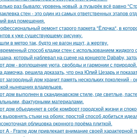
олько раз бывало: уровень новый, а пузырёк всё равно "Ст
аклевка стен - это один из самых ответственных этапов от
ий вид помещения.
офессиональный ремонт старого паркета "Ёлочка", в котор
нтов к уже существующему рисунку.
шли в метро так, будто не вагон ищут, а жертву.
временный способ кладки стен с использованием жидкого с
цана, который наблевал на сцене на концерте Dababy, затра
от дом - воплощение уюта, свободы и гармонии с природой.
а дамочка, решила доказать, что она Юлий Цезарь и показат
от загородный дом хранит память нескольких поколений - о
кой нынешних владельцев.
от дом выполнен в скандинавском стиле, где светлые, паст
альными, фактурными материалами.
от дом объединяет в себе комфорт городской жизни и споко
к выровнять стыки на обоях: простой способ добиться идеал
сокоточная облицовка оконного проёма плиткой.
от A - Frame дом привлекает внимание своей характерной т