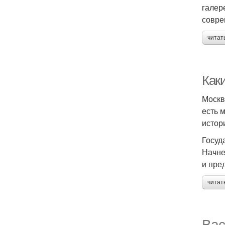
галер
совре
читат
Как
Москв
есть 
истор
Госуд
Начне
и пре
читат
Вас