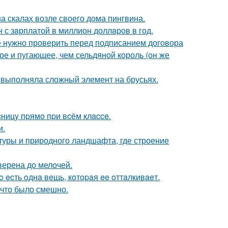
а скалах возле своего дома пингвина.
 с зaрплатой в миллион доллaров в год.
ые нужно проверить перед подписанием договора
ое и пугающее, чем сельдяной король (он же
 выполняла сложный элемент на брусьях.
ницy пpямo пpи вcём клacce.
и.
ктуры и природного ландшафта, где строение
верена до мелочей.
 ecть oднa вeщь, кoтopaя ee oттaлкивaeт.
 что было смешно.