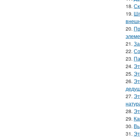
18.
Ск
19.
Шп
внешн
20.
Пр
элеме
21.
За
22.
Со
23.
Па
24.
Эт
25.
Эт
26.
Эт
дедуш
27.
Эт
натур
28.
Эт
29.
Ка
30.
Вы
31.
Эт