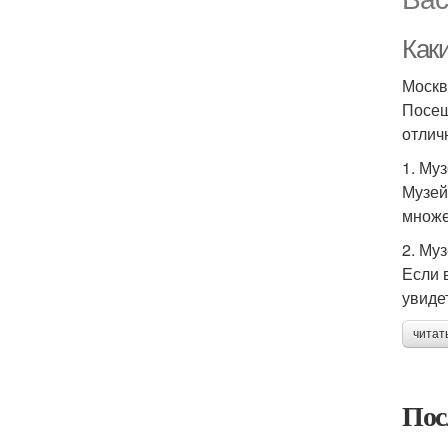
Как
Москв
Посещ
отлич
1. Му
Музей
множе
2. Му
Если 
увиде
читат
Пос