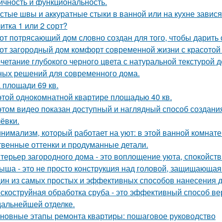
ичность и функциональность.
стые швы и аккуратные стыки в ванной или на кухне завися
итка 1 или 2 сорт?
от потрясающий дом словно создан для того, чтобы дарить
от загородный дом комфорт современной жизни с красотой 
четание глубокого черного цвета с натуральной текстурой 
ных решений для современного дома.
 площади 69 кв.
этой однокомнатной квартире площадью 40 кв.
этом видео показан доступный и наглядный способ создан
ёвки.
нимализм, который работает на уют: в этой ванной комнате 
твенные оттенки и продуманные детали.
терьер загородного дома - это воплощение уюта, спокойств
ыша - это не просто конструкция над головой, защищающая 
ин из самых простых и эффективных способов нанесения д
скоструйная обработка сруба - это эффективный способ ве
 дальнейшей отделке.
новные этапы ремонта квартиры: пошаговое руководство