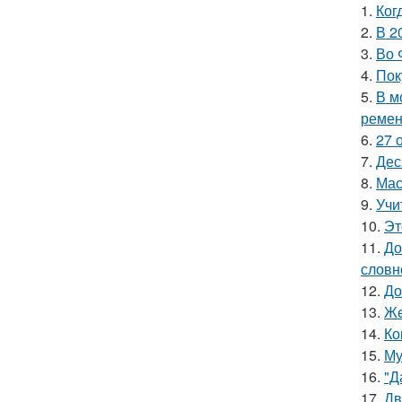
1.
Ког
2.
В 2
3.
Во 
4.
Пок
5.
В м
ремен
6.
27 
7.
Дес
8.
Мас
9.
Учи
10.
Эт
11.
До
словн
12.
До
13.
Жe
14.
Ко
15.
Му
16.
"Д
17.
Дв