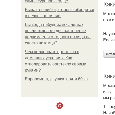
самое суровое сердце.
Как
Бывают ошибки, которые обходятся
Москв
в целое состояние.
но и 
Вы когда-нибудь замечали, как
после тяжелого дня настроение
Научн
поднимается от одного взгляда на
Если 
своего питомца?
Чем полировать оргстекло в
читат
домашних условиях. Как
отполировать оргстекло своими
руками?
Каки
Евроремонт, двушка, почти 60 кв.
Москв
искус
мы ра
1. Го
Начнё