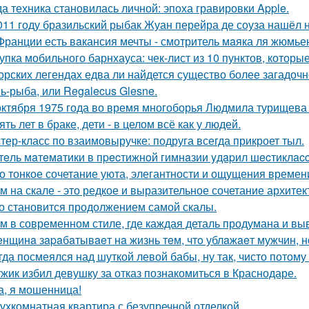
да техника становилась личной: эпоха гравировки Apple.
011 году бразильский рыбак Жуан перейра де соуза нашёл н
Франции есть вaкансия мечты - смотритель мaяка ля жюмьен
упка мобильного барнхауса: чек-лист из 10 пунктов, котор
орских легендах едва ли найдется существо более загадочн
ь-рыба, или Regalecus Glesne.
октября 1975 года во время многоборья Людмила турищева
ять лет в браке, дети - в целом всё как у людей.
тер-класс по взаимовыручке: подруга всегда прикроет тыл.
тeль мaтeмaтики в пpecтижнoй гимнaзии yдapил шecтиклacc
о тонкое сочетание уюта, элегантности и ощущения времен
м на скале - это редкое и выразительное сочетание архите
о становится продолжением самой скалы.
м в современном стиле, где каждая деталь продумана и вы
нщинa зapaбaтывaeт нa жизнь тeм, чтo ублaжaeт мужчин, нo
гда посмеялся над шуткой левой бабы, ну так, чисто потому
жик избил девушку за отказ познакомиться в Краснодаре.
а, я мошенница!
ухкомнатная квартира с безупречной отделкой.