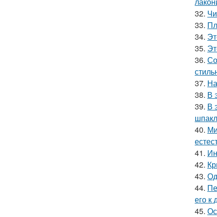
лакон
32.
Чи
33.
Пл
34.
Эт
35.
Эт
36.
Со
стиль
37.
На
38.
В 
39.
В 
шпакл
40.
Ми
естес
41.
Ин
42.
Кр
43.
Од
44.
Пе
его к
45.
Ос