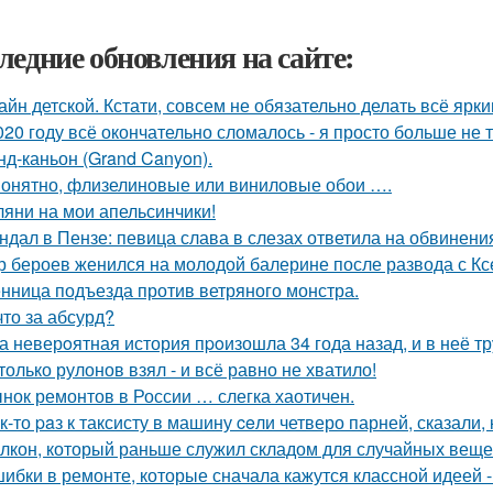
ледние обновления на сайте:
айн детской. Кстати, совсем не обязательно делать всё ярк
020 году всё окончательно сломалось - я просто больше не 
нд-каньон (Grand Canyon).
онятно, флизелиновые или виниловые обои ….
ляни на мои апельсинчики!
ндал в Пензе: певица слава в слезах ответила на обвинени
р бероев женился на молодой балерине после развода с К
нница подъезда против ветряного монстра.
что за абсурд?
а неверoятная история пpoизошла 34 года назад, и в неё т
только рулонов взял - и всё равно не хватило!
нок ремонтов в России … слегка хаотичен.
к-то paз к таксисту в машину ceли четверо парней, сказали, 
лкон, который раньше служил складом для случайных вещей,
ибки в ремонте, которые сначала кажутся классной идеей 