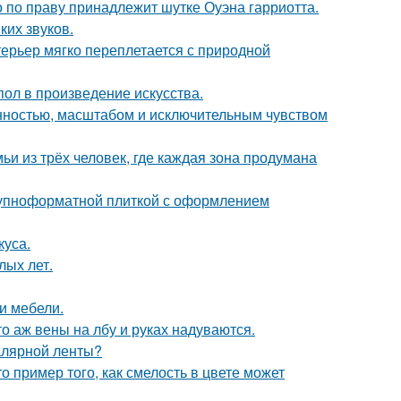
 по праву принадлежит шутке Оуэна гарриотта.
ких звуков.
ерьер мягко переплетается с природной
ол в произведение искусства.
нностью, масштабом и исключительным чувством
ьи из трёх человек, где каждая зона продумана
рупноформатной плиткой с оформлением
куса.
лых лет.
и мебели.
то аж вены на лбу и руках надуваются.
малярной ленты?
о пример того, как смелость в цвете может