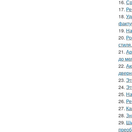
16.
Ср
17.
Ре
18.
Уд
факту
19.
На
20.
Ро
стиля.
21.
Ар
до ме
22.
Ак
дверн
23.
Эт
24.
Эт
25.
На
26.
Ре
27.
Ка
28.
Зн
29.
Ши
преоб