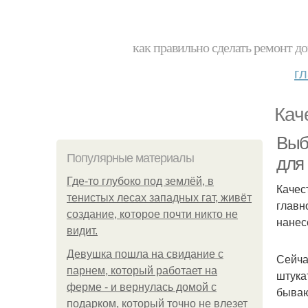
как правильно сделать ремонт до
г
Кач
Выб
Популярные материалы
для
Где-то глубоко под землёй, в
Качес
тенистых лесах западных гат, живёт
главн
создание, которое почти никто не
нанес
видит.
Девушка пошла на свидание с
Сейча
парнем, который работает на
штука
ферме - и вернулась домой с
бываю
подарком, который точно не влезет