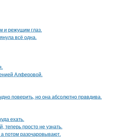
им и режущим глаз.
тянула всё одна.
я.
сенией Алферовой.
рудно повеpить, но она абсолютно прaвдива.
куда ехать.
 теперь просто не узнать.
- а потом разочаровывают.