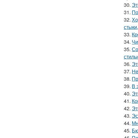
30.
Эт
31.
По
32.
Хо
стыки
33.
Кр
34.
Чи
35.
Со
стиль
36.
Эт
37.
Не
38.
Пр
39.
В 
40.
Эт
41.
Ко
42.
Эт
43.
Эс
44.
Мн
45.
Бю
46.
По