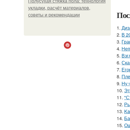
Полусухая стяжка пола: технология
укладки, расчёт материалов,
Пос
советы и рекомендации
1.
Диз
2.
В 2
3.
Гра
4.
Неп
5.
Взг
6.
Ска
7.
Его
8.
Пле
9.
Ну 
10.
Эт
11.
"С
12.
Ры
13.
Ka
14.
Ба
15.
Ош