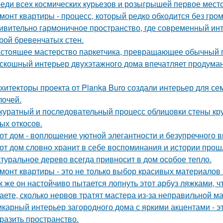
еди всех космических курьезов и розыгрышей первое место
монт квартиры - процесс, который редко обходится без гром
ивительно гармоничное пространство, где современный инт
рой бревенчатых стен.
стоящее мастерство паркетчика, превращающее обычный п
скошный интерьер двухэтажного дома впечатляет продума
хитекторы проекта от Planka Buro создали интерьер для сем
лочей.
куратный и последовательный процесс облицовки стены к
ых откосов.
от дом - воплощение уютной элегантности и безупречного в
от дом словно хранит в себе воспоминания и истории прош
туральное дерево всегда привносит в дом особое тепло.
монт квартиры - это не только выбор красивых материалов 
к же он настойчиво пытается лопнуть этот арбуз ляжками, ч
аете, сколько нервов тратят мастера из-за неправильной 
карный интерьер загородного дома с яркими акцентами - эт
разить пространство.