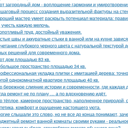
от загородный дом - воплощение гармонии и умиротворени
шаговый процесс создания выразительной фактуры на сте
роший мастер умеет раскрыть потенциал материала: правил
, учесть каждую мелочь.
опотливый труд, достойный уважения.
стые швы и аккуратные стыки в ванной или на кухне завися
четание глубокого черного цвета с натуральной текстурой 
ных решений для современного дома.
от дом площадью 83 кв.
большое пространство площадью 34 кв.
офессиональная укладка плитки с имитацией дерева: точнос
этой однокомнатной квартире площадью 40 кв.
о бережное слияние истории и современности, где каждая
гда ремонт не по плану … а по вдохновению идёт.
о тёплое, камерное пространство, наполненное природой, 
тетика, комфорт и ощущение настоящего уюта.
огие слышали это слово, но не все до конца понимают, зач
джетный ремонт ванной комнаты своими руками - реально
чему стоит выбрать стеклоблоки вместо обычного окна?