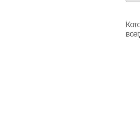
Кот
всег