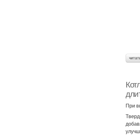
читат
Кот
дли
При в
Тверд
добав
улучш