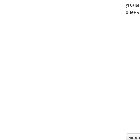
уголь
очень
читат