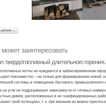
ь дальше →
 может заинтересовать
ел твердотопливный длительного горения
отопливные котлы не нуждаются в заблаговременном оформ
ьзуют повсеместно – не только для формирования новой, 
тельной системы в помещении (бытового, промышленного и
а на угле не подразумевает зависимости от сетевых коммун
астных домов, расположенных в не газифицированных район
ывают свой потенциал, т. к. при желании их можно приспосо