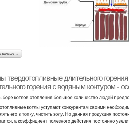
ь дальше →
лы твердотопливные длительного горения
тельного горения с водяным контуром - о
ыборе котлов отопления большое количество людей предпоч
отопливные котлы уступают конкурентам своими необходи
лять его в топку, чистить золу. Но данная продукция посто
ается, а коэффициент полезного действия постоянно увели