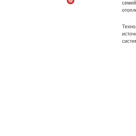
семей
отопл
Техно
источ
систе