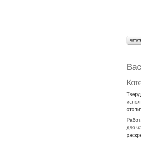
читат
Вас
Кот
Тверд
испол
отопи
Работ
для ч
раскр