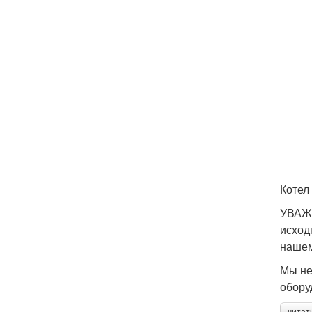
Котел
УВАЖА
исход
нашем
Мы не
обору