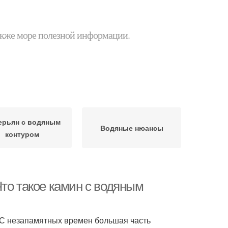
 также море полезной информации.
ерьян с водяным
Водяные нюансы
контуром
то такое камин с водяным
 С незапамятных времен большая часть