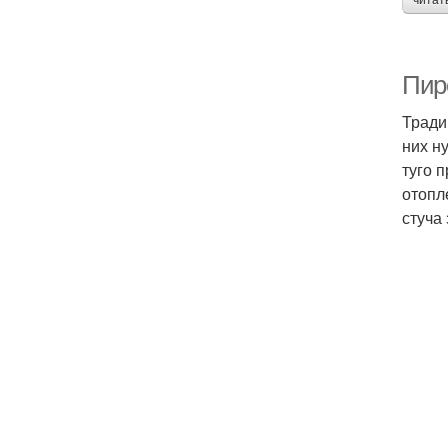
читат
Пир
Тради
них н
туго 
отопл
стуча