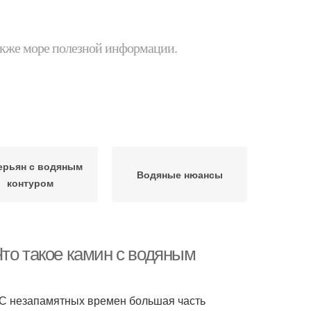
 также море полезной информации.
ерьян с водяным
Водяные нюансы
контуром
то такое камин с водяным
 С незапамятных времен большая часть