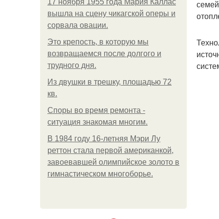
17 ноября 1955 года Мария Каллас
семей
вышла на сцену чикагской оперы и
отопл
сорвала овации.
Техно
Это крепость, в которую мы
источ
возвращаемся после долгого и
систе
трудного дня.
Из двушки в трешку, площадью 72
кв.
Споры во время ремонта -
ситуация знакомая многим.
В 1984 году 16-летняя Мэри Лу
реттон стала первой американкой,
завоевавшей олимпийское золото в
гимнастическом многоборье.