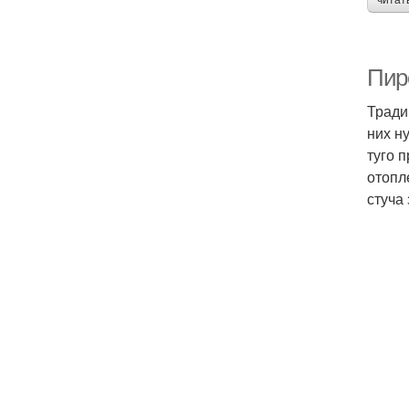
читат
Пир
Тради
них н
туго 
отопл
стуча