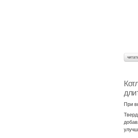
читат
Кот
дли
При в
Тверд
добав
улучш