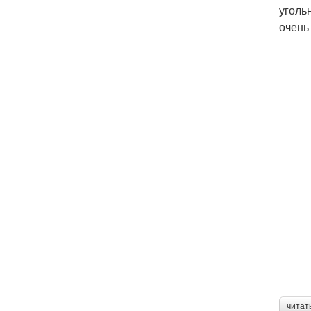
уголь
очень
читат