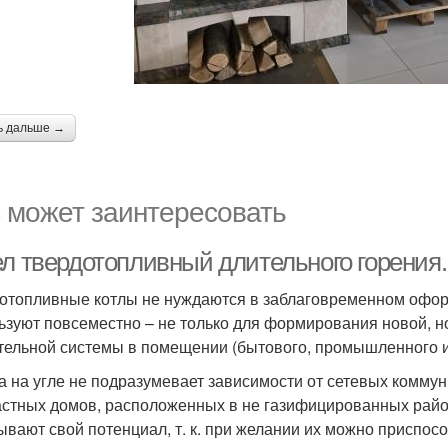
ь дальше →
 может заинтересовать
ел твердотопливный длительного горения
отопливные котлы не нуждаются в заблаговременном оформ
ьзуют повсеместно – не только для формирования новой, 
тельной системы в помещении (бытового, промышленного и
а на угле не подразумевает зависимости от сетевых коммун
астных домов, расположенных в не газифицированных район
ывают свой потенциал, т. к. при желании их можно приспосо