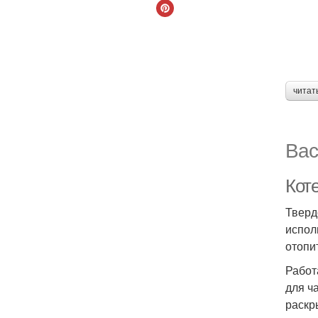
читат
Вас
Кот
Тверд
испол
отопи
Работ
для ч
раскр