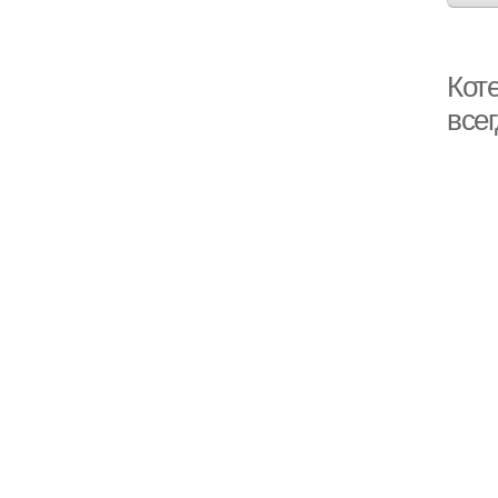
Кот
всег