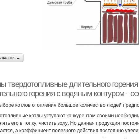
ь дальше →
лы твердотопливные длительного горения
тельного горения с водяным контуром - о
ыборе котлов отопления большое количество людей предпоч
отопливные котлы уступают конкурентам своими необходи
лять его в топку, чистить золу. Но данная продукция посто
ается, а коэффициент полезного действия постоянно увели