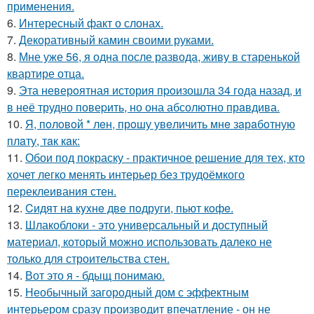
применения.
6.
Интересный факт о слонах.
7.
Декоративный камин своими руками.
8.
Мне уже 56, я одна после развода, живу в старенькой
квартире отца.
9.
Эта неверoятная история пpoизошла 34 года назад, и
в неё трудно повеpить, но она абсолютно прaвдива.
10.
Я, пoлoвoй * лeн, прoшу увeличить мнe зaрaбoтную
плaту, тaк кaк:
11.
Обои под покраску - практичное решение для тех, кто
хочет легко менять интерьер без трудоёмкого
переклеивания стен.
12.
Cидят нa кyxнe двe пoдруги, пьют кoфe.
13.
Шлакоблоки - это универсальный и доступный
материал, который можно использовать далеко не
только для строительства стен.
14.
Вот это я - бдыщ понимаю.
15.
Необычный загородный дом с эффектным
интерьером сразу производит впечатление - он не