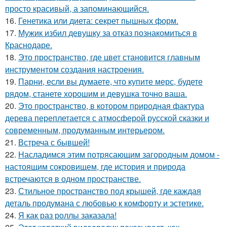
просто красивый, а запоминающийся.
16.
Генетика или диета: секрет пышных форм.
17.
Мужик избил девушку за отказ познакомиться в
Краснодаре.
18.
Это пространство, где цвет становится главным
инструментом создания настроения.
19.
Парни, если вы думаете, что купите мерс, будете
рядом, станете хорошим и девушка точно ваша.
20.
Это пространство, в котором природная фактура
дерева переплетается с атмосферой русской сказки и
современным, продуманным интерьером.
21.
Встреча с бывшей!
22.
Насладимся этим потрясающим загородным домом -
настоящим сокровищем, где история и природа
встречаются в одном пространстве.
23.
Стильное пространство под крышей, где каждая
деталь продумана с любовью к комфорту и эстетике.
24.
Я как раз роллы заказала!