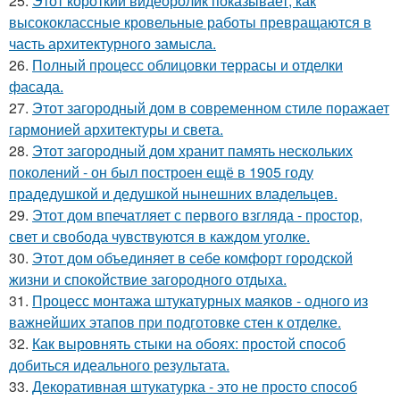
25.
Этот короткий видеоролик показывает, как
высококлассные кровельные работы превращаются в
часть архитектурного замысла.
26.
Полный процесс облицовки террасы и отделки
фасада.
27.
Этот загородный дом в современном стиле поражает
гармонией архитектуры и света.
28.
Этот загородный дом хранит память нескольких
поколений - он был построен ещё в 1905 году
прадедушкой и дедушкой нынешних владельцев.
29.
Этот дом впечатляет с первого взгляда - простор,
свет и свобода чувствуются в каждом уголке.
30.
Этот дом объединяет в себе комфорт городской
жизни и спокойствие загородного отдыха.
31.
Процесс монтажа штукатурных маяков - одного из
важнейших этапов при подготовке стен к отделке.
32.
Как выровнять стыки на обоях: простой способ
добиться идеального результата.
33.
Декоративная штукатурка - это не просто способ