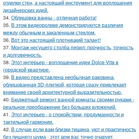
отделки стен, а настоящий инструмент для воплощения
дизайнерских идей.
34.
Облицовка ванны - отличная работа!
35.
В этом видеоролике демонстрируются различия
между обычным и закаленным стеклом.
36.
Вот это настоящий плотницкий талант!
37.
Монтаж несущего столба перил: прочность, точность
и долговечность.
38.
Этот интерьер - воплощение идеи Dolce Vita в
городской квартире.
39.
В видео представлена необычная раковина,
облицованная 3D-плиткой, которая сразу привлекает
внимание своей архитектурной выразительностью.
40.
Бюджетный ремонт ванной комнаты своими руками -
реальное преображение без больших вложений.
41.
Этот интерьер - о спокойствии, продуманности и
тактильной гармонии.
42.
В случае если вам близки тишина, уют и практичность
без лишнего шума - этот дом вас точно очарует.