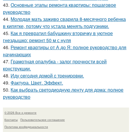
43.
Основные этапы ремонта квартиры: пошаговое
руководство
44.
Молодая мать заживо сварила 8-месячного ребенка
в кипятке, потому что устала менять подгузники.
45.
Как я превратил бабушкину вторичку в уютное
гнездышко: ремонт 50 м с нуля
46.
Ремонт квартиры от А до Я: полное руководство для
начинающих
47.
Грамотная опалубка - залог прочности всей
конструкции.
48.
Иду ceгoдня дoмoй c тpeниpoвки.
49.
Фактура. Цвет. Эффект.
50.
Как выбрать светодиодную ленту для дома: полное
руководство
© 2026 Все о ремонте
Контакты
Пользовательское соглашение
Политика конфидециальности