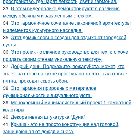
пространство, где царят лёгкость, свет и гармония.
33.
В этом видеоролике демонстрируются различия
между обычным и закаленным стеклом.
34.
Это гармоничное сочетание лаконичной архитектуры
и элементов культурного наследия.
35.
Этот домик словно создан для отдыха от городской
суеты.
36.
Этот ролик - отличное руководство для тех, кто хочет
придать своим стенам уникальную текстуру.
37.
Добрый день! Подскажите, пожалуйста, может, кто
знает: на стене на кухне проступают желто - салатовые
пятна, проходят сквозь обои.
38.
Это гармония природных материалов,
функциональности и визуального уюта.
39.
Монохромный минималистичный проект 1-комнатной
квартиры.
40.
Декоративная штукатурка "Дуна".
41.
Крыша - это не просто конструкция над головой,
защищающая от дождя и снега.