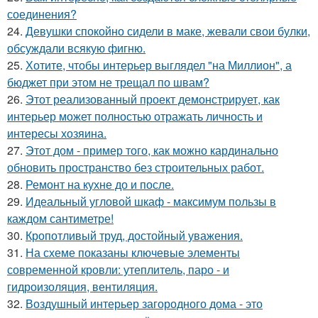
соединения?
24.
Девушки спокойно сидели в маке, жевали свои булки,
обсуждали всякую фигню.
25.
Хотите, чтобы интерьер выглядел "на Миллион", а
бюджет при этом не трещал по швам?
26.
Этот реализованный проект демонстрирует, как
интерьер может полностью отражать личность и
интересы хозяина.
27.
Этот дом - пример того, как можно кардинально
обновить пространство без строительных работ.
28.
Ремонт на кухне до и после.
29.
Идеальный угловой шкаф - максимум пользы в
каждом сантиметре!
30.
Кропотливый труд, достойный уважения.
31.
На схеме показаны ключевые элементы
современной кровли: утеплитель, паро - и
гидроизоляция, вентиляция.
32.
Воздушный интерьер загородного дома - это