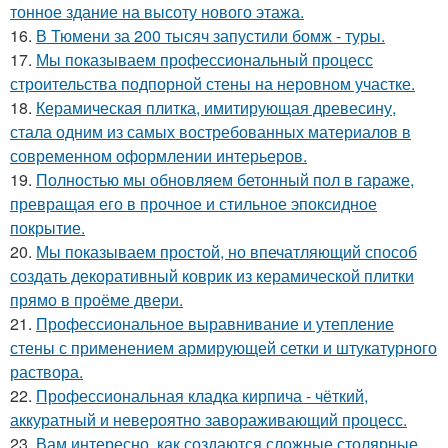
тонное здание на высоту нового этажа.
16.
В Тюмени за 200 тысяч запустили бомж - туры.
17.
Мы показываем профессиональный процесс
строительства подпорной стены на неровном участке.
18.
Керамическая плитка, имитирующая древесину,
стала одним из самых востребованных материалов в
современном оформлении интерьеров.
19.
Полностью мы обновляем бетонный пол в гараже,
превращая его в прочное и стильное эпоксидное
покрытие.
20.
Мы показываем простой, но впечатляющий способ
создать декоративный коврик из керамической плитки
прямо в проёме двери.
21.
Профессиональное выравнивание и утепление
стены с применением армирующей сетки и штукатурного
раствора.
22.
Профессиональная кладка кирпича - чёткий,
аккуратный и невероятно завораживающий процесс.
23.
Вам интересно, как создаются сложные столярные