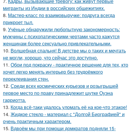
7.
Кадры, вызывающие тревогу: как живут первые
мигранты из Индии в российских общежитиях.
8.
Мастер-класс по взаимовыручке: подруга всегда
прикроет тыл.
9.
Учёные обнаружили любопытную закономерность:
мужчины с психопатическими чертами часто кажутся
женщинам более сексуально привлекательными.
10.
Волшебная спальня! В детстве мы о таких и мечтать
не могли, хорошо, что сейчас это доступно.
11.
Обои под покраску - практичное решение для тех, кто
хочет легко менять интерьер без трудоёмкого
переклеивания стен.
12.
Среди всех космических курьезов и розыгрышей
первое место по праву принадлежит шутке Оуэна
гарриотта.
13.
Когда всё-таки удалось уломать её на кое-что этакое!
14.
Жидкое стекло - материал с "Долгой Биографией" и
очень практичным характером.
15.
Вдвоём мы при помощи домкратов подняли 15-