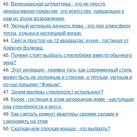
42.
Венецианская штукатурка - это не просто
декоративное покрытие, это искусство, пришедшее к
нам из эпохи возрождения.
43.
Уютный интерьер дачного дома - это про атмосферу
тепла, отдыха и неспешной жизни.
44.
Свет и простор на 12 квадратах: кухня - гостиная от
Алексея Волкова.
45.
Почему стоит выбрать стеклоблоки вместо обычного
окна?
46.
Этот интерьер - пример того, как современный стиль
может быть не холодным и строгим, а тёплым, уютным и
по-настоящему "Живым".
47.
Зачем маляры стеклохолст используют?
48.
Кухня - гостиная в этом загородном доме - настоящая
ода утончённости и вкусу.
49.
Как сделать ремонт квартиры своими силами и
сэкономить на этом
50.
Скатная или плоская крыша - что выбрать?