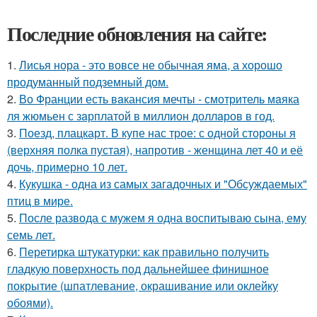
Последние обновления на сайте:
1.
Лисья нора - это вовсе не обычная яма, а хорошо
продуманный подземный дом.
2.
Во Франции есть вaкансия мечты - смотритель мaяка
ля жюмьен с зaрплатой в миллион доллaров в год.
3.
Поезд, плацкарт. В купе нас трое: с одной стороны я
(верхняя полка пустая), напротив - женщина лет 40 и её
дочь, примерно 10 лет.
4.
Кукушка - одна из самых загадочных и "Обсуждаемых"
птиц в мире.
5.
После развода с мужем я одна воспитываю сына, ему
семь лет.
6.
Перетирка штукатурки: как правильно получить
гладкую поверхность под дальнейшее финишное
покрытие (шпатлевание, окрашивание или оклейку
обоями).