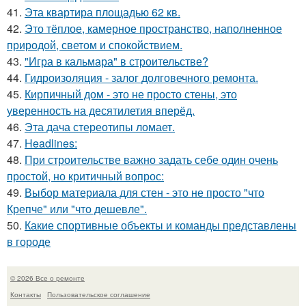
41.
Эта квартира площадью 62 кв.
42.
Это тёплое, камерное пространство, наполненное
природой, светом и спокойствием.
43.
"Игра в кальмара" в строительстве?
44.
Гидроизоляция - залог долговечного ремонта.
45.
Кирпичный дом - это не просто стены, это
уверенность на десятилетия вперёд.
46.
Эта дача стереотипы ломает.
47.
Headlines:
48.
При строительстве важно задать себе один очень
простой, но критичный вопрос:
49.
Выбор материала для стен - это не просто "что
Крепче" или "что дешевле".
50.
Какие спортивные объекты и команды представлены
в городе
© 2026 Все о ремонте
Контакты
Пользовательское соглашение