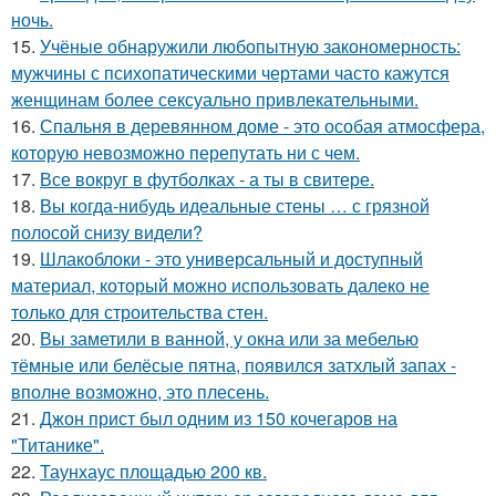
ночь.
15.
Учёные обнаружили любопытную закономерность:
мужчины с психопатическими чертами часто кажутся
женщинам более сексуально привлекательными.
16.
Спальня в деревянном доме - это особая атмосфера,
которую невозможно перепутать ни с чем.
17.
Все вокруг в футболках - а ты в свитере.
18.
Вы когда-нибудь идеальные стены … с грязной
полосой снизу видели?
19.
Шлакоблоки - это универсальный и доступный
материал, который можно использовать далеко не
только для строительства стен.
20.
Вы заметили в ванной, у окна или за мебелью
тёмные или белёсые пятна, появился затхлый запах -
вполне возможно, это плесень.
21.
Джон прист был одним из 150 кочегаров на
"Титанике".
22.
Таунхаус площадью 200 кв.