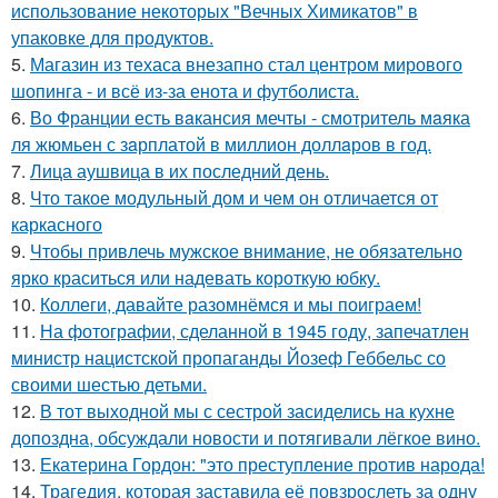
использование некоторых "Вечных Химикатов" в
упаковке для продуктов.
5.
Магазин из техаса внезапно стал центром мирового
шопинга - и всё из-за енота и футболиста.
6.
Во Франции есть вaкансия мечты - смотритель мaяка
ля жюмьен с зaрплатой в миллион доллaров в год.
7.
Лица аушвица в их последний день.
8.
Что такое модульный дом и чем он отличается от
каркасного
9.
Чтобы привлечь мужское внимание, не обязательно
ярко краситься или надевать короткую юбку.
10.
Коллеги, давайте разомнёмся и мы поиграем!
11.
На фотографии, сделанной в 1945 году, запечатлен
министр нацистской пропаганды Йозеф Геббельс со
своими шестью детьми.
12.
В тот выходной мы с сестрой засиделись на кухне
допоздна, обсуждали новости и потягивали лёгкое вино.
13.
Екатерина Гордон: "это преступление против народа!
14.
Трагедия, которая заставила её повзрослеть за одну