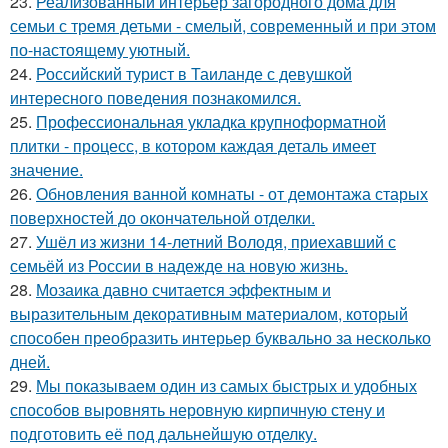
23.
Реализованный интерьер загородного дома для
семьи с тремя детьми - смелый, современный и при этом
по-настоящему уютный.
24.
Российский турист в Таиланде с девушкой
интересного поведения познакомился.
25.
Профессиональная укладка крупноформатной
плитки - процесс, в котором каждая деталь имеет
значение.
26.
Обновления ванной комнаты - от демонтажа старых
поверхностей до окончательной отделки.
27.
Ушёл из жизни 14-летний Володя, приехавший с
семьёй из России в надежде на новую жизнь.
28.
Мозаика давно считается эффектным и
выразительным декоративным материалом, который
способен преобразить интерьер буквально за несколько
дней.
29.
Мы показываем один из самых быстрых и удобных
способов выровнять неровную кирпичную стену и
подготовить её под дальнейшую отделку.