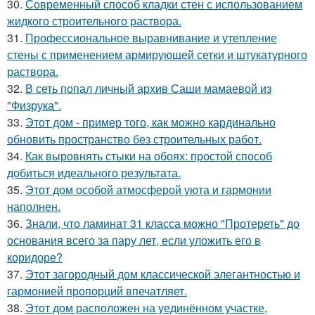
30.
Современный способ кладки стен с использованием
жидкого строительного раствора.
31.
Профессиональное выравнивание и утепление
стены с применением армирующей сетки и штукатурного
раствора.
32.
В сеть попал личный архив Саши мамаевой из
"Физрука".
33.
Этот дом - пример того, как можно кардинально
обновить пространство без строительных работ.
34.
Как выровнять стыки на обоях: простой способ
добиться идеального результата.
35.
Этот дом особой атмосферой уюта и гармонии
наполнен.
36.
Знали, что ламинат 31 класса можно "Протереть" до
основания всего за пару лет, если уложить его в
коридоре?
37.
Этот загородный дом классической элегантностью и
гармонией пропорций впечатляет.
38.
Этот дом расположен на уединённом участке,