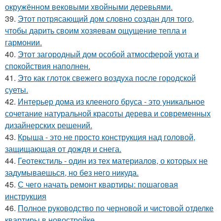
окружённом вековыми хвойными деревьями.
39.
Этот потрясающий дом словно создан для того,
чтобы дарить своим хозяевам ощущение тепла и
гармонии.
40.
Этот загородный дом особой атмосферой уюта и
спокойствия наполнен.
41.
Это как глоток свежего воздуха после городской
суеты.
42.
Интерьер дома из клееного бруса - это уникальное
сочетание натуральной красоты дерева и современных
дизайнерских решений.
43.
Крыша - это не просто конструкция над головой,
защищающая от дождя и снега.
44.
Геотекстиль - один из тех материалов, о которых не
задумываешься, но без него никуда.
45.
С чего начать ремонт квартиры: пошаговая
инструкция
46.
Полное руководство по черновой и чистовой отделке
квартиры в новостройке