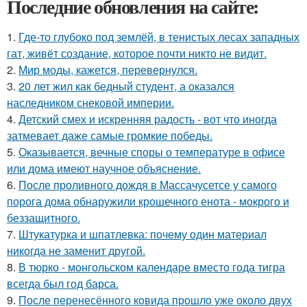
Последние обновления на сайте:
1.
Где-то глубоко под землёй, в тенистых лесах западных
гат, живёт создание, которое почти никто не видит.
2.
Мир моды, кажется, перевернулся.
3.
20 лет жил как бедный студент, а оказался
наследником снековой империи.
4.
Детский смех и искренняя радость - вот что иногда
затмевает даже самые громкие победы.
5.
Оказывается, вечные споры о температуре в офисе
или дома имеют научное объяснение.
6.
После проливного дождя в Массачусетсе у самого
порога дома обнаружили крошечного енота - мокрого и
беззащитного.
7.
Штукатурка и шпатлевка: почему один материал
никогда не заменит другой.
8.
В тюрко - монгольском календаре вместо года тигра
всегда был год барса.
9.
После перенесённого ковида прошло уже около двух