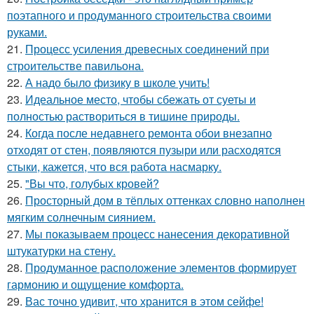
поэтапного и продуманного строительства своими
руками.
21.
Процесс усиления древесных соединений при
строительстве павильона.
22.
А надо было физику в школе учить!
23.
Идеальное место, чтобы сбежать от суеты и
полностью раствориться в тишине природы.
24.
Когда после недавнего ремонта обои внезапно
отходят от стен, появляются пузыри или расходятся
стыки, кажется, что вся работа насмарку.
25.
"Вы что, голубых кровей?
26.
Просторный дом в тёплых оттенках словно наполнен
мягким солнечным сиянием.
27.
Мы показываем процесс нанесения декоративной
штукатурки на стену.
28.
Продуманное расположение элементов формирует
гармонию и ощущение комфорта.
29.
Вас точно удивит, что хранится в этом сейфе!