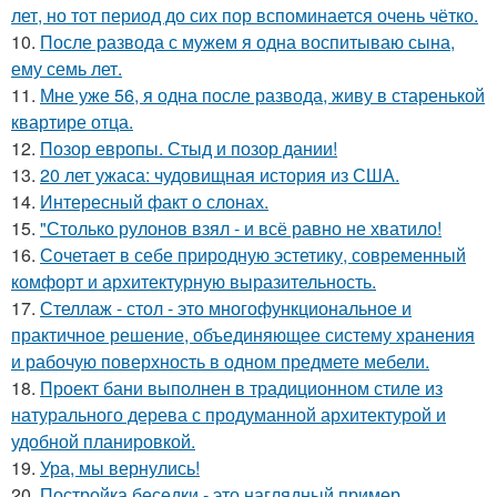
лет, но тот период до сих пор вспоминается очень чётко.
10.
После развода с мужем я одна воспитываю сына,
ему семь лет.
11.
Мне уже 56, я одна после развода, живу в старенькой
квартире отца.
12.
Позор европы. Стыд и позор дании!
13.
20 лет ужаса: чудовищная история из США.
14.
Интересный факт о слонах.
15.
"Столько рулонов взял - и всё равно не хватило!
16.
Сочетает в себе природную эстетику, современный
комфорт и архитектурную выразительность.
17.
Стеллаж - стол - это многофункциональное и
практичное решение, объединяющее систему хранения
и рабочую поверхность в одном предмете мебели.
18.
Проект бани выполнен в традиционном стиле из
натурального дерева с продуманной архитектурой и
удобной планировкой.
19.
Ура, мы вернулись!
20.
Постройка беседки - это наглядный пример