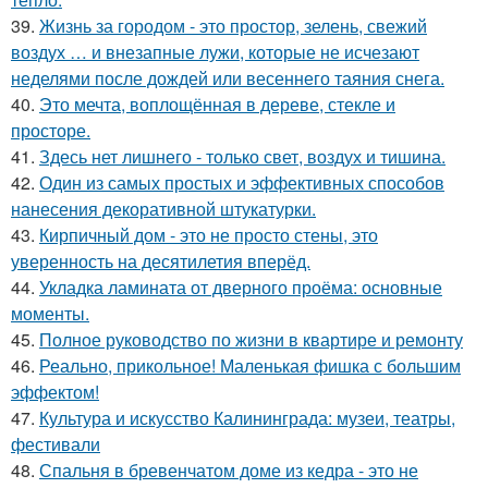
39.
Жизнь за городом - это простор, зелень, свежий
воздух … и внезапные лужи, которые не исчезают
неделями после дождей или весеннего таяния снега.
40.
Это мечта, воплощённая в дереве, стекле и
просторе.
41.
Здесь нет лишнего - только свет, воздух и тишина.
42.
Один из самых простых и эффективных способов
нанесения декоративной штукатурки.
43.
Кирпичный дом - это не просто стены, это
уверенность на десятилетия вперёд.
44.
Укладка ламината от дверного проёма: основные
моменты.
45.
Полное руководство по жизни в квартире и ремонту
46.
Реально, прикольное! Маленькая фишка с большим
эффектом!
47.
Культура и искусство Калининграда: музеи, театры,
фестивали
48.
Спальня в бревенчатом доме из кедра - это не