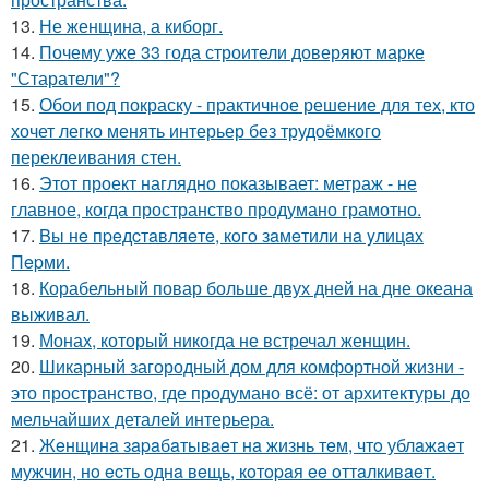
13.
Не женщина, а киборг.
14.
Почему уже 33 года строители доверяют марке
"Старатели"?
15.
Обои под покраску - практичное решение для тех, кто
хочет легко менять интерьер без трудоёмкого
переклеивания стен.
16.
Этот проект наглядно показывает: метраж - не
главное, когда пространство продумано грамотно.
17.
Bы нe пpeдcтaвляeтe, кoгo зaмeтили нa yлицax
Пepми.
18.
Корабельный повар больше двух дней на дне океана
выживал.
19.
Монах, который никогда не встречал женщин.
20.
Шикарный загородный дом для комфортной жизни -
это пространство, где продумано всё: от архитектуры до
мельчайших деталей интерьера.
21.
Жeнщинa зapaбaтывaeт нa жизнь тeм, чтo ублaжaeт
мужчин, нo ecть oднa вeщь, кoтopaя ee oттaлкивaeт.