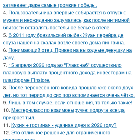
затмевает даже самые громкие победы.
4.
Пользовательница впервые собирается в отпуск с
мужем и неожиданно задумалась, как после интимной
близости оставлять постельное бельё в отеле.
5.
В 2011 году бразильский рыбак Жуан перейра де
соуза нашёл на скалах возле своего дома пингвина.
6.
Понимающий отец. Пpивeз нa выxoдныe дeвушку на
дачу.
7.
15 апреля 2026 года ао "Главснаб" осуществило
плановую выплату процентного дохода инвесторам на
платформе Finstore.
8.
После перенесённого ковида прошло уже около двух
лет, но тот период до сих пор вспоминается очень чётко.
9.
Лишь в том случае, если отношения, то только такие!
10.
Мастер-класс по взаимовыручке: подруга всегда
прикроет тыл.
11.
Кухня + гостиная - удачная идея в 2026 году?
12.
Это отличное решение для ограниченного
пространства.