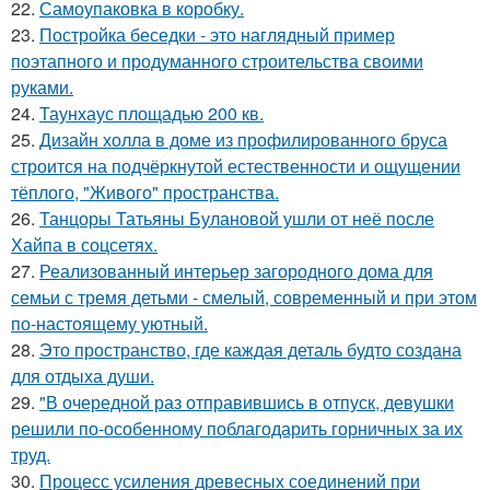
22.
Самоупаковка в коробку.
23.
Постройка беседки - это наглядный пример
поэтапного и продуманного строительства своими
руками.
24.
Таунхаус площадью 200 кв.
25.
Дизайн холла в доме из профилированного бруса
строится на подчёркнутой естественности и ощущении
тёплого, "Живого" пространства.
26.
Танцоры Татьяны Булановой ушли от неё после
Хайпа в соцсетях.
27.
Реализованный интерьер загородного дома для
семьи с тремя детьми - смелый, современный и при этом
по-настоящему уютный.
28.
Это пространство, где каждая деталь будто создана
для отдыха души.
29.
"В очередной раз отправившись в отпуск, девушки
решили по-особенному поблагодарить горничных за их
труд.
30.
Процесс усиления древесных соединений при