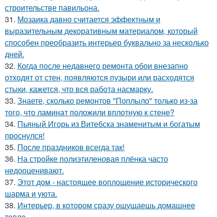
строительстве павильона.
31.
Мозаика давно считается эффектным и
выразительным декоративным материалом, который
способен преобразить интерьер буквально за несколько
дней.
32.
Когда после недавнего ремонта обои внезапно
отходят от стен, появляются пузыри или расходятся
стыки, кажется, что вся работа насмарку.
33.
Знаете, сколько ремонтов "Поплыло" только из-за
того, что ламинат положили вплотную к стене?
34.
Пьяный Игорь из Витебска знаменитым и богатым
проснулся!
35.
После праздников всегда так!
36.
На стройке полиэтиленовая плёнка часто
недооценивают.
37.
Этот дом - настоящее воплощение исторического
шарма и уюта.
38.
Интерьер, в котором сразу ощущаешь домашнее
тепло.