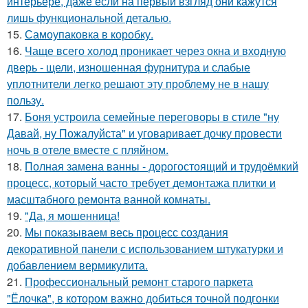
интерьере, даже если на первый взгляд они кажутся
лишь функциональной деталью.
15.
Самоупаковка в коробку.
16.
Чаще всего холод проникает через окна и входную
дверь - щели, изношенная фурнитура и слабые
уплотнители легко решают эту проблему не в нашу
пользу.
17.
Боня устроила семейные переговоры в стиле "ну
Давай, ну Пожалуйста" и уговаривает дочку провести
ночь в отеле вместе с пляйном.
18.
Полная замена ванны - дорогостоящий и трудоёмкий
процесс, который часто требует демонтажа плитки и
масштабного ремонта ванной комнаты.
19.
"Да, я мошенница!
20.
Мы показываем весь процесс создания
декоративной панели с использованием штукатурки и
добавлением вермикулита.
21.
Профессиональный ремонт старого паркета
"Ёлочка", в котором важно добиться точной подгонки