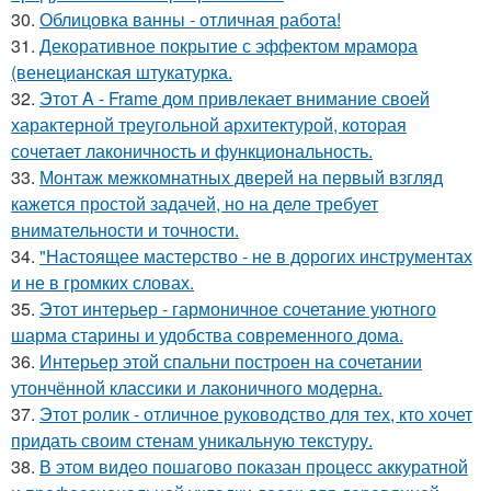
30.
Облицовка ванны - отличная работа!
31.
Декоративное покрытие с эффектом мрамора
(венецианская штукатурка.
32.
Этот A - Frame дом привлекает внимание своей
характерной треугольной архитектурой, которая
сочетает лаконичность и функциональность.
33.
Монтаж межкомнатных дверей на первый взгляд
кажется простой задачей, но на деле требует
внимательности и точности.
34.
"Настоящее мастерство - не в дорогих инструментах
и не в громких словах.
35.
Этот интерьер - гармоничное сочетание уютного
шарма старины и удобства современного дома.
36.
Интерьер этой спальни построен на сочетании
утончённой классики и лаконичного модерна.
37.
Этот ролик - отличное руководство для тех, кто хочет
придать своим стенам уникальную текстуру.
38.
В этом видео пошагово показан процесс аккуратной