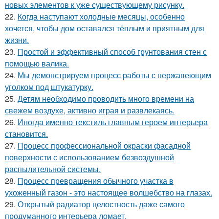
новых элементов к уже существующему рисунку.
22.
Когда наступают холодные месяцы, особенно
хочется, чтобы дом оставался тёплым и приятным для
жизни.
23.
Простой и эффективный способ грунтования стен с
помощью валика.
24.
Мы демонстрируем процесс работы с нержавеющим
уголком под штукатурку.
25.
Детям необходимо проводить много времени на
свежем воздухе, активно играя и развлекаясь.
26.
Иногда именно текстиль главным героем интерьера
становится.
27.
Процесс профессиональной окраски фасадной
поверхности с использованием безвоздушной
распылительной системы.
28.
Процесс превращения обычного участка в
ухоженный газон - это настоящее волшебство на глазах.
29.
Открытый радиатор целостность даже самого
продуманного интерьера ломает.