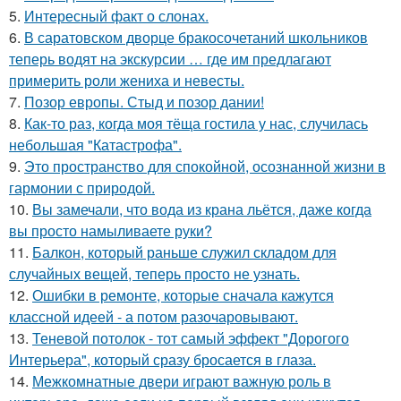
5.
Интересный факт о слонах.
6.
В саратовском дворце бракосочетаний школьников
теперь водят на экскурсии … где им предлагают
примерить роли жениха и невесты.
7.
Позор европы. Стыд и позор дании!
8.
Как-то раз, когда моя тёща гостила у нас, случилась
небольшая "Катастрофа".
9.
Это пространство для спокойной, осознанной жизни в
гармонии с природой.
10.
Вы замечали, что вода из крана льётся, даже когда
вы просто намыливаете руки?
11.
Балкон, который раньше служил складом для
случайных вещей, теперь просто не узнать.
12.
Ошибки в ремонте, которые сначала кажутся
классной идеей - а потом разочаровывают.
13.
Теневой потолок - тот самый эффект "Дорогого
Интерьера", который сразу бросается в глаза.
14.
Межкомнатные двери играют важную роль в