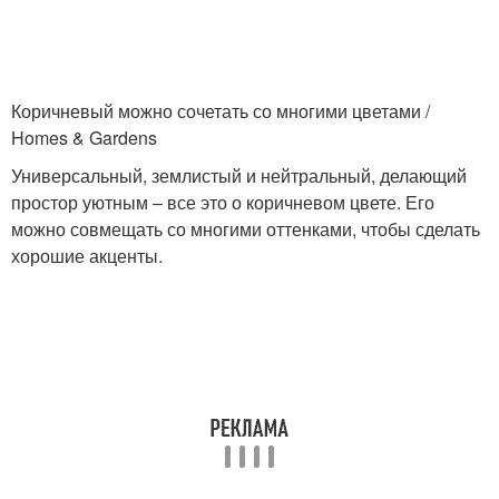
Шторы на бежево-
Шторы для коричневой
Коричневый можно сочетать со многими цветами /
коричневую кухню
кухни
Homes & Gardens
Универсальный, землистый и нейтральный, делающий
простор уютным – все это о коричневом цвете. Его
Занавески для бежево-
можно совмещать со многими оттенками, чтобы сделать
коричневой кухни
хорошие акценты.