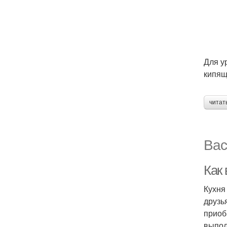
Для у
кипящ
читат
Вас
Как
Кухня
друзь
приоб
выпол