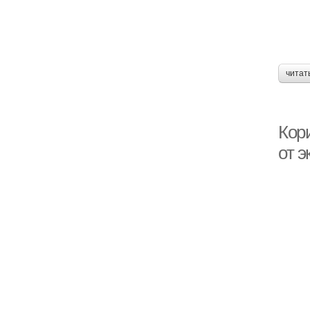
читат
Кор
от э