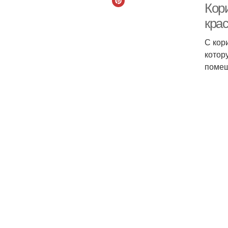
Кори
кра
С кор
котор
помещ