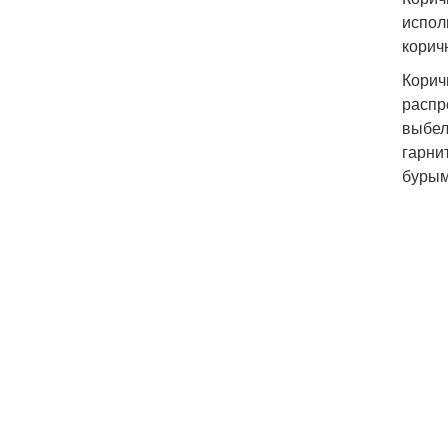
испол
корич
Корич
распр
выбел
гарни
бурым