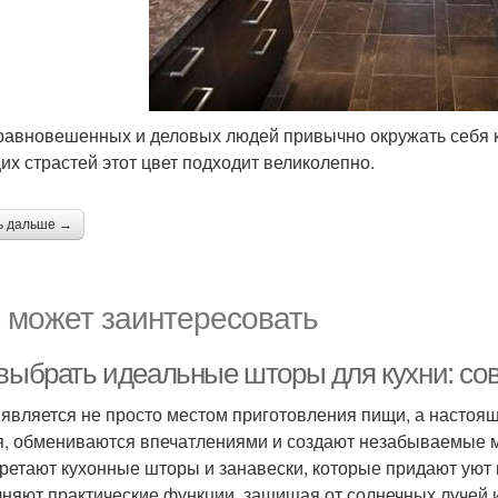
равновешенных и деловых людей привычно окружать себя к
их страстей этот цвет подходит великолепно.
ь дальше →
 может заинтересовать
 выбрать идеальные шторы для кухни: со
 является не просто местом приготовления пищи, а настоя
я, обмениваются впечатлениями и создают незабываемые 
ретают кухонные шторы и занавески, которые придают уют и
няют практические функции, защищая от солнечных лучей и