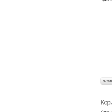
читат
Кор
Корич