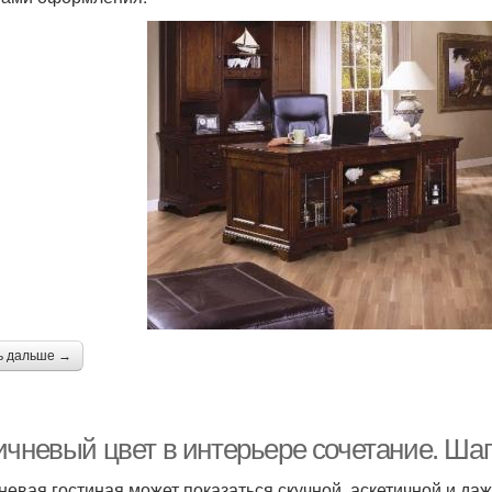
ь дальше →
ичневый цвет в интерьере сочетание. Шаг
невая гостиная может показаться скучной, аскетичной и да