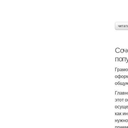
читат
Соч
поп
Грамо
оформ
общую
Главн
этот 
осуще
как и
нужно
прием