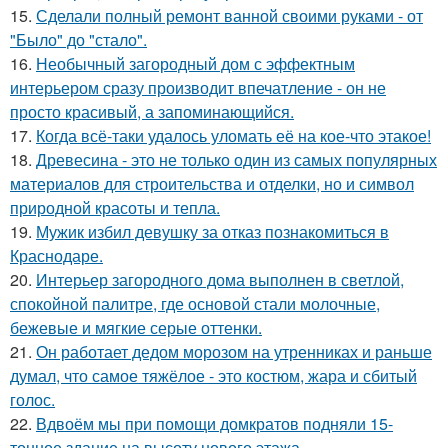
15.
Сделали полный ремонт ванной своими руками - от
"Было" до "стало".
16.
Необычный загородный дом с эффектным
интерьером сразу производит впечатление - он не
просто красивый, а запоминающийся.
17.
Когда всё-таки удалось уломать её на кое-что этакое!
18.
Древесина - это не только один из самых популярных
материалов для строительства и отделки, но и символ
природной красоты и тепла.
19.
Мужик избил девушку за отказ познакомиться в
Краснодаре.
20.
Интерьер загородного дома выполнен в светлой,
спокойной палитре, где основой стали молочные,
бежевые и мягкие серые оттенки.
21.
Он работает дедом морозом на утренниках и раньше
думал, что самое тяжёлое - это костюм, жара и сбитый
голос.
22.
Вдвоём мы при помощи домкратов подняли 15-
тонное здание на высоту нового этажа.