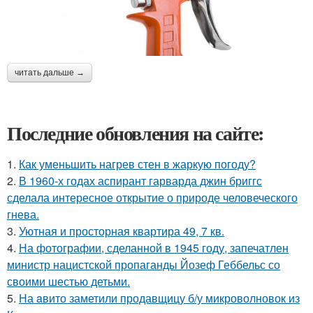
читать дальше →
Последние обновления на сайте:
1.
Как уменьшить нагрев стен в жаркую погоду?
2.
В 1960-х годах аспирант гарварда джин бриггс
сделала интересное открытие о природе человеческого
гнева.
3.
Уютная и просторная квартира 49, 7 кв.
4.
На фотографии, сделанной в 1945 году, запечатлен
министр нацистской пропаганды Йозеф Геббельс со
своими шестью детьми.
5.
На aвито заметили продавщицу б/у микроволновок из