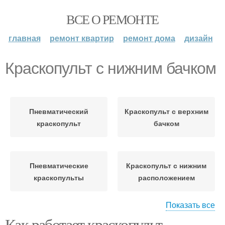
ВСЕ О РЕМОНТЕ
главная
ремонт квартир
ремонт дома
дизайн
Краскопульт с нижним бачком
Пневматический
Краскопульт с верхним
краскопульт
бачком
Пневматические
Краскопульт с нижним
краскопульты
расположением
Показать все
Как работает краскопульт
Краскопульты по