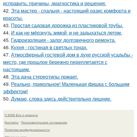
исправить: причины, диагностика и решения.
42.
Эта мастер - спальня - настоящий оазис комфорта и
красоты.
43.
Простая садовая дорожка из пластиковой трубы.
44.
И как не мёрзнуть зимой, и не задыхаться летом.
45.
Гидроизоляция - залог долговечного ремонта.
46.
Кухня - гостиная в светлых тонах.
47.
Атмосферный гостевой дом в духе русской усадьбы -
место, где прошлое бережно переплетается с
настоящим.
48.
Эта дача стереотипы ломает.
49.
Реально, прикольное! Маленькая фишка с большим
эффектом!
50.
Думаю, слова здесь действительно лишние.
© 2026 Все о ремонте
Контакты
Пользовательское соглашение
Политика конфидециальности
Обратная связь