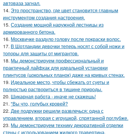
автоваза загнал.
14.
Это пространство, где цвет становится главным
инструментом создания настроения.
15.
Создание мощной наружной лестницы из
армированного бетона.
16.
Москвичке раздуло голову после покраски волос.
17.
В Шотландии девочки теперь носят с собой ножи и
топоры для защиты от мигрантов.
18.
Мы демонстрируем профессиональный и
практичный лайфхак для идеальной установки
плинтусов (цокольных планок) даже на кривых стенах.
19.
Идеальное место, чтобы сбежать от суеты и
полностью раствориться в тишине природы.
20.
Шикарная работа - иначе не скажешь!
21.
"Вы что, голубых кровей?
22.
Две подружки решили развлечься: одна с
управлением, вторая с игрушкой, спрятанной поглубже.
23.
Мы демонстрируем технику декоративной отделки
стены с использованием жидкого травертина.