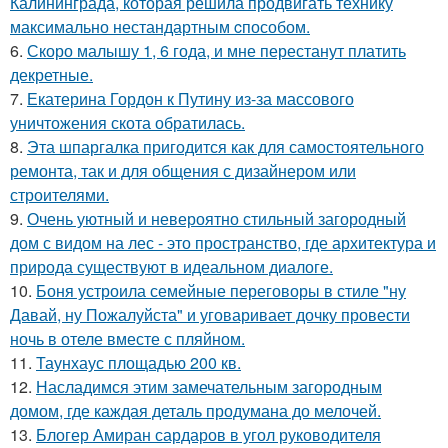
Калининграда, которая решила продвигать технику
максимально нестандартным cпособом.
6.
Скоро малышу 1, 6 года, и мне перестанут платить
декретные.
7.
Екатерина Гордон к Путину из-за массового
уничтожения скота обратилась.
8.
Эта шпаргалка пригодится как для самостоятельного
ремонта, так и для общения с дизайнером или
строителями.
9.
Очень уютный и невероятно стильный загородный
дом с видом на лес - это пространство, где архитектура и
природа существуют в идеальном диалоге.
10.
Боня устроила семейные переговоры в стиле "ну
Давай, ну Пожалуйста" и уговаривает дочку провести
ночь в отеле вместе с пляйном.
11.
Таунхаус площадью 200 кв.
12.
Насладимся этим замечательным загородным
домом, где каждая деталь продумана до мелочей.
13.
Блогер Амиран сардаров в угол руководителя