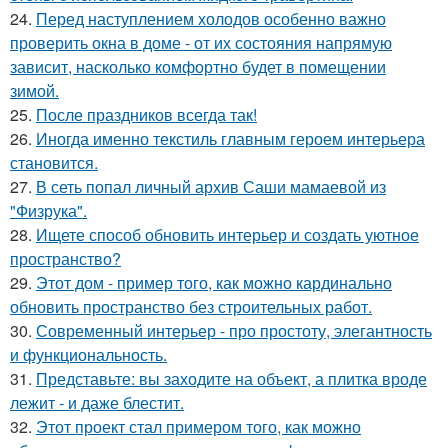
24.
Перед наступлением холодов особенно важно
проверить окна в доме - от их состояния напрямую
зависит, насколько комфортно будет в помещении
зимой.
25.
После праздников всегда так!
26.
Иногда именно текстиль главным героем интерьера
становится.
27.
В сеть попал личный архив Саши мамаевой из
"Физрука".
28.
Ищете способ обновить интерьер и создать уютное
пространство?
29.
Этот дом - пример того, как можно кардинально
обновить пространство без строительных работ.
30.
Современный интерьер - про простоту, элегантность
и функциональность.
31.
Представьте: вы заходите на объект, а плитка вроде
лежит - и даже блестит.
32.
Этот проект стал примером того, как можно