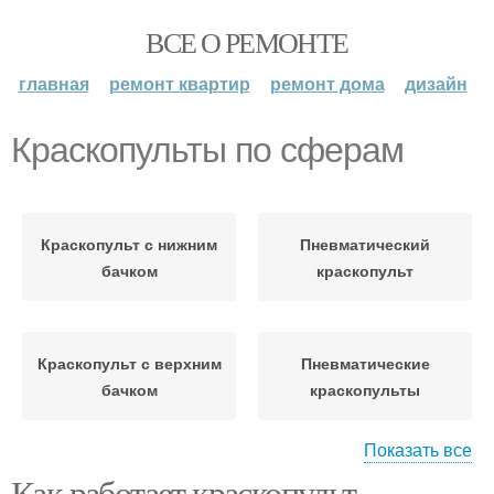
ВСЕ О РЕМОНТЕ
главная
ремонт квартир
ремонт дома
дизайн
Краскопульты по сферам
Краскопульт с нижним
Пневматический
бачком
краскопульт
Краскопульт с верхним
Пневматические
бачком
краскопульты
Показать все
Как работает краскопульт
Краскопульт с нижним