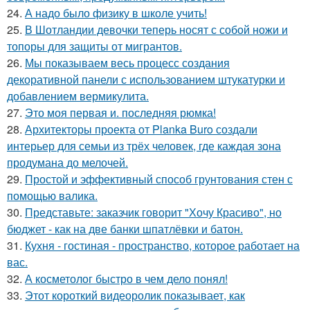
24.
А надо было физику в школе учить!
25.
В Шотландии девочки теперь носят с собой ножи и
топоры для защиты от мигрантов.
26.
Мы показываем весь процесс создания
декоративной панели с использованием штукатурки и
добавлением вермикулита.
27.
Это моя первая и. последняя рюмка!
28.
Архитекторы проекта от Planka Buro создали
интерьер для семьи из трёх человек, где каждая зона
продумана до мелочей.
29.
Простой и эффективный способ грунтования стен с
помощью валика.
30.
Представьте: заказчик говорит "Хочу Красиво", но
бюджет - как на две банки шпатлёвки и батон.
31.
Кухня - гостиная - пространство, которое работает на
вас.
32.
А косметолог быстро в чем дело понял!
33.
Этот короткий видеоролик показывает, как