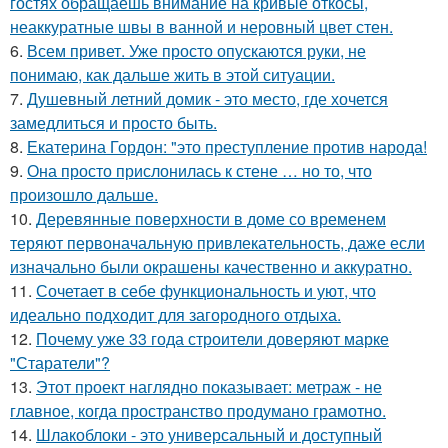
гостях обращаешь внимание на кривые откосы,
неаккуратные швы в ванной и неровный цвет стен.
6.
Всем привет. Уже просто опускаются руки, не
понимаю, как дальше жить в этой ситуации.
7.
Душевный летний домик - это место, где хочется
замедлиться и просто быть.
8.
Екатерина Гордон: "это преступление против народа!
9.
Она просто прислонилась к стене … но то, что
произошло дальше.
10.
Деревянные поверхности в доме со временем
теряют первоначальную привлекательность, даже если
изначально были окрашены качественно и аккуратно.
11.
Сочетает в себе функциональность и уют, что
идеально подходит для загородного отдыха.
12.
Почему уже 33 года строители доверяют марке
"Старатели"?
13.
Этот проект наглядно показывает: метраж - не
главное, когда пространство продумано грамотно.
14.
Шлакоблоки - это универсальный и доступный