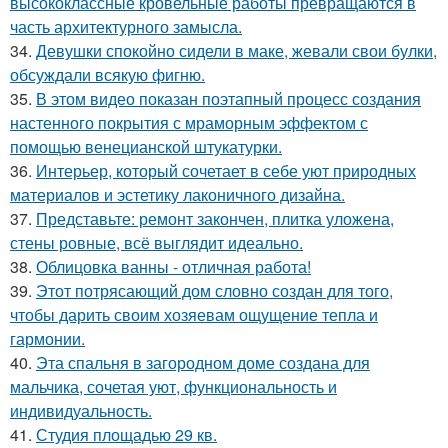
высококлассные кровельные работы превращаются в
часть архитектурного замысла.
34.
Девушки спокойно сидели в маке, жевали свои булки,
обсуждали всякую фигню.
35.
В этом видео показан поэтапный процесс создания
настенного покрытия с мраморным эффектом с
помощью венецианской штукатурки.
36.
Интерьер, который сочетает в себе уют природных
материалов и эстетику лаконичного дизайна.
37.
Представьте: ремонт закончен, плитка уложена,
стены ровные, всё выглядит идеально.
38.
Облицовка ванны - отличная работа!
39.
Этот потрясающий дом словно создан для того,
чтобы дарить своим хозяевам ощущение тепла и
гармонии.
40.
Эта спальня в загородном доме создана для
мальчика, сочетая уют, функциональность и
индивидуальность.
41.
Студия площадью 29 кв.