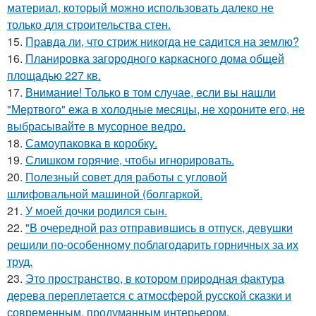
материал, который можно использовать далеко не
только для строительства стен.
15.
Правда ли, что стриж никогда не садится на землю?
16.
Планировка загородного каркасного дома общей
площадью 227 кв.
17.
Внимание! Только в том случае, если вы нашли
"Мертвого" ежа в холодные месяцы, не хороните его, не
выбрасывайте в мусорное ведро.
18.
Самоупаковка в коробку.
19.
Слишком горячие, чтобы игнорировать.
20.
Полезный совет для работы с угловой
шлифовальной машиной (болгаркой.
21.
У моей дочки родился сын.
22.
"В очередной раз отправившись в отпуск, девушки
решили по-особенному поблагодарить горничных за их
труд.
23.
Это пространство, в котором природная фактура
дерева переплетается с атмосферой русской сказки и
современным, продуманным интерьером.