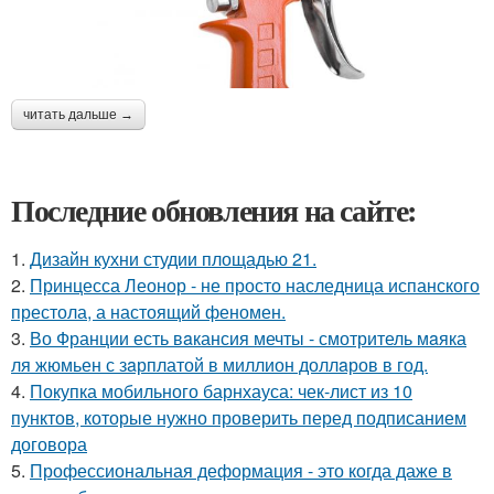
читать дальше →
Последние обновления на сайте:
1.
Дизайн кухни студии площадью 21.
2.
Принцесса Леонор - не просто наследница испанского
престола, а настоящий феномен.
3.
Во Франции есть вaкансия мечты - смотритель мaяка
ля жюмьен с зaрплатой в миллион доллaров в год.
4.
Покупка мобильного барнхауса: чек-лист из 10
пунктов, которые нужно проверить перед подписанием
договора
5.
Профессиональная деформация - это когда даже в