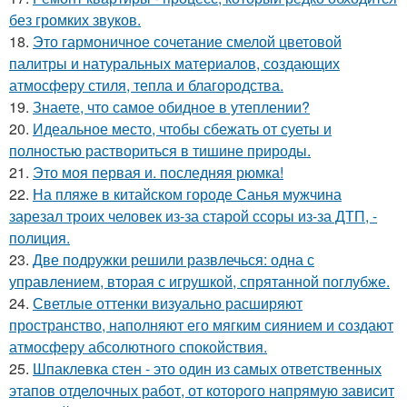
без громких звуков.
18.
Это гармоничное сочетание смелой цветовой
палитры и натуральных материалов, создающих
атмосферу стиля, тепла и благородства.
19.
Знаете, что самое обидное в утеплении?
20.
Идеальное место, чтобы сбежать от суеты и
полностью раствориться в тишине природы.
21.
Это моя первая и. последняя рюмка!
22.
На пляже в китайском городе Санья мужчина
зарезал троих человек из-за старой ссоры из-за ДТП, -
полиция.
23.
Две подружки решили развлечься: одна с
управлением, вторая с игрушкой, спрятанной поглубже.
24.
Светлые оттенки визуально расширяют
пространство, наполняют его мягким сиянием и создают
атмосферу абсолютного спокойствия.
25.
Шпаклевка стен - это один из самых ответственных
этапов отделочных работ, от которого напрямую зависит