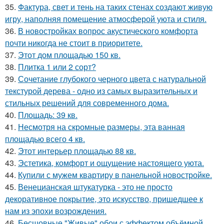
35.
Фактура, свет и тень на таких стенах создают живую
игру, наполняя помещение атмосферой уюта и стиля.
36.
В новостройках вопрос акустического комфорта
почти никогда не стоит в приоритете.
37.
Этот дом площадью 150 кв.
38.
Плитка 1 или 2 сорт?
39.
Сочетание глубокого черного цвета с натуральной
текстурой дерева - одно из самых выразительных и
стильных решений для современного дома.
40.
Площадь: 39 кв.
41.
Несмотря на скромные размеры, эта ванная
площадью всего 4 кв.
42.
Этот интерьер площадью 88 кв.
43.
Эстетика, комфорт и ощущение настоящего уюта.
44.
Купили с мужем квартиру в панельной новостройке.
45.
Венецианская штукатурка - это не просто
декоративное покрытие, это искусство, пришедшее к
нам из эпохи возрождения.
46.
Бесшовные "Живые" обои с эффектом объёмной