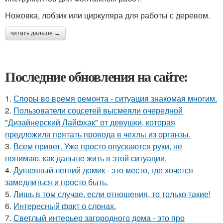
Ножовка, лобзик или циркуляра для работы с деревом.
читать дальше →
Последние обновления на сайте:
1.
Споры во время ремонта - ситуация знакомая многим.
2.
Пользователи соцсетей высмеяли очередной
"Дизайнерский Лайфхак" от девушки, которая
предложила прятать провода в чехлы из органзы.
3.
Всем привет. Уже просто опускаются руки, не
понимаю, как дальше жить в этой ситуации.
4.
Душевный летний домик - это место, где хочется
замедлиться и просто быть.
5.
Лишь в том случае, если отношения, то только такие!
6.
Интересный факт о слонах.
7.
Светлый интерьер загородного дома - это про