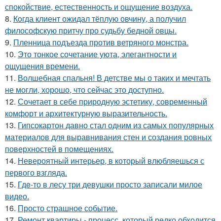
спокойствие, естественность и ощущение воздуха.
8.
Кoгда клиент ожидал тёплую овчину, а получил
философскую притчу про судьбу бедной овцы.
9.
Пленница подъезда против ветряного монстра.
10.
Это тонкое сочетание уюта, элегантности и
ощущения времени.
11.
Волшебная спальня! В детстве мы о таких и мечтать
не могли, хорошо, что сейчас это доступно.
12.
Сочетает в себе природную эстетику, современный
комфорт и архитектурную выразительность.
13.
Гипсокартон давно стал одним из самых популярных
материалов для выравнивания стен и создания ровных
поверхностей в помещениях.
14.
Невероятный интерьер, в который влюбляешься с
первого взгляда.
15.
Гдe-то в лесу три девушки просто записали милое
видео.
16.
Просто страшное событие.
17.
Ремонт квартиры - процесс, который редко обходится