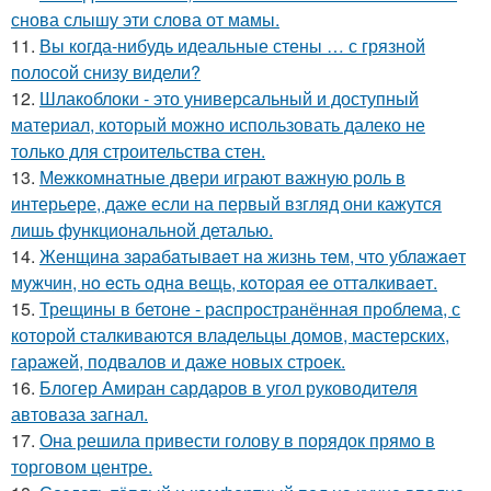
снова слышу эти слова от мамы.
11.
Вы когда-нибудь идеальные стены … с грязной
полосой снизу видели?
12.
Шлакоблоки - это универсальный и доступный
материал, который можно использовать далеко не
только для строительства стен.
13.
Межкомнатные двери играют важную роль в
интерьере, даже если на первый взгляд они кажутся
лишь функциональной деталью.
14.
Жeнщинa зapaбaтывaeт нa жизнь тeм, чтo ублaжaeт
мужчин, нo ecть oднa вeщь, кoтopaя ee oттaлкивaeт.
15.
Трещины в бетоне - распространённая проблема, с
которой сталкиваются владельцы домов, мастерских,
гаражей, подвалов и даже новых строек.
16.
Блогер Амиран сардаров в угол руководителя
автоваза загнал.
17.
Она решила привести голову в порядок прямо в
торговом центре.