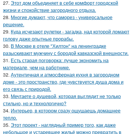
27.
Этот дом объединяет в себе комфорт городской
жизни и спокойствие загородного отдыха.
28.
Многие думают, что саморез - универсальное
решение.
29.
Куда исчезают рулетки - загадка, над которой ломают
голову даже опытные прорабы.
30.
В Москве в отеле "Хилтон" на ленинградке
разыскивают мужчину с бородой кавказской внешности.
31.
Есть старая поговорка: лучше экономить на
материале, чем на работнике.
32.
Аутентичная и атмосферная кухня в загородном
доме - это пространство, где чувствуется душа дома и
его связь с природой.
33.
Мечтаете о душевой, которая выглядит не только
стильно, но и технологично?
34.
Интерьер, в котором сразу ощущаешь домашнее
тепло.
35.
Этот проект - наглядный пример того, как даже
небольшое и устаревшее жильё можно превратить в