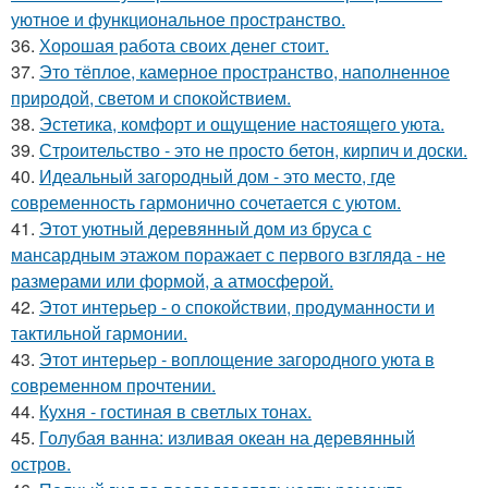
уютное и функциональное пространство.
36.
Хорошая работа своих денег стоит.
37.
Это тёплое, камерное пространство, наполненное
природой, светом и спокойствием.
38.
Эстетика, комфорт и ощущение настоящего уюта.
39.
Строительство - это не просто бетон, кирпич и доски.
40.
Идеальный загородный дом - это место, где
современность гармонично сочетается с уютом.
41.
Этот уютный деревянный дом из бруса с
мансардным этажом поражает с первого взгляда - не
размерами или формой, а атмосферой.
42.
Этот интерьер - о спокойствии, продуманности и
тактильной гармонии.
43.
Этот интерьер - воплощение загородного уюта в
современном прочтении.
44.
Кухня - гостиная в светлых тонах.
45.
Голубая ванна: изливая океан на деревянный
остров.