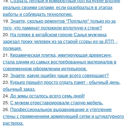
18.
Создать тёплый и комфортный пол на кухне вполне
реально своими силами, если разобраться в этапах
работы и соблюдать технологию.
19.
Знаете, сколько ремонтов "Поплыло" только из-за
того, что ламинат положили вплотную к стене?
20.
На пляже в китайском городе Санья мужчина
зарезал троих человек из-за старой ссоры из-за ДТП, -
полиция.
21.
Керамическая плитка, имитирующая древесину,
стала одним из самых востребованных материалов в
современном оформлении интерьеров.
22.
Знаете, какую ошибку чаще всего совершают?
23.
Курьер пришёл просто отдать пакет - обычный день,
обычный заказ.
24.
До зимы осталось всего семь дней!
25.
С мужем отреставрировали старую мебель.
26.
Профессиональное выравнивание и утепление
стены с применением армирующей сетки и штукатурного
раствора.