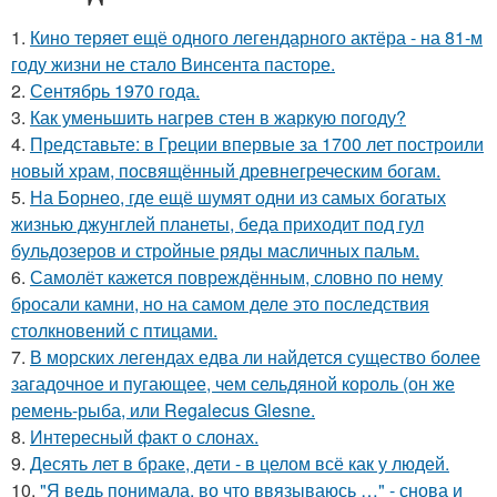
1.
Кино теряет ещё одного легендарного актёра - на 81-м
году жизни не стало Винсента пасторе.
2.
Сентябрь 1970 года.
3.
Как уменьшить нагрев стен в жаркую погоду?
4.
Представьте: в Греции впервые за 1700 лет построили
новый храм, посвящённый древнегреческим богам.
5.
На Борнео, где ещё шумят одни из самых богатых
жизнью джунглей планеты, беда приходит под гул
бульдозеров и стройные ряды масличных пальм.
6.
Самолёт кажется повреждённым, словно по нему
бросали камни, но на самом деле это последствия
столкновений с птицами.
7.
В морских легендах едва ли найдется существо более
загадочное и пугающее, чем сельдяной король (он же
ремень-рыба, или Regalecus Glesne.
8.
Интересный факт о слонах.
9.
Десять лет в браке, дети - в целом всё как у людей.
10.
"Я ведь понимала, во что ввязываюсь …" - снова и