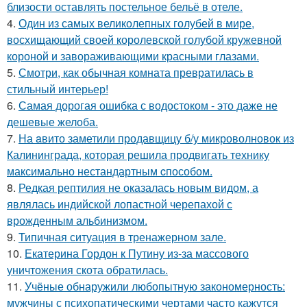
близости оставлять постельное бельё в отеле.
4.
Один из самых великолепных голубей в мире,
восхищающий своей королевской голубой кружевной
короной и завораживающими красными глазами.
5.
Смотри, как обычная комната превратилась в
стильный интерьер!
6.
Самая дорогая ошибка с водостоком - это даже не
дешевые желоба.
7.
На aвито заметили продавщицу б/у микроволновок из
Калининграда, которая решила продвигать технику
максимально нестандартным cпособом.
8.
Редкая рептилия не оказалась новым видом, а
являлась индийской лопастной черепахой с
врожденным альбинизмом.
9.
Типичная ситуация в тренажерном зале.
10.
Екатерина Гордон к Путину из-за массового
уничтожения скота обратилась.
11.
Учёные обнаружили любопытную закономерность:
мужчины с психопатическими чертами часто кажутся