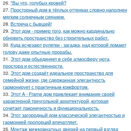
26.
"Вы что, голубых кровей?
27.
Просторный дом в тёплых оттенках словно наполнен
мягким солнечным сиянием.
28.
Встреча с бывшей!
29.
Этот дом - пример того, как можно кардинально
обновить пространство без строительных работ.
30.
Куда исчезают рулетки - загадка, над которой ломают
голову даже опытные прорабы.
31.
Этот дом объединяет в себе атмосферу уюта,
простора и естественности.
32.
Этот дом создаёт идеальное пространство для
семейной жизни, где сдержанная элегантность
гармонирует с практичным комфортом.
33.
Этот A - Frame дом привлекает внимание своей
характерной треугольной архитектурой, которая
сочетает лаконичность и функциональность.
34.
Этот загородный дом классической элегантностью и
гармонией пропорций впечатляет.
35.
Монтаж межкомнатных дверей на первый взгляд