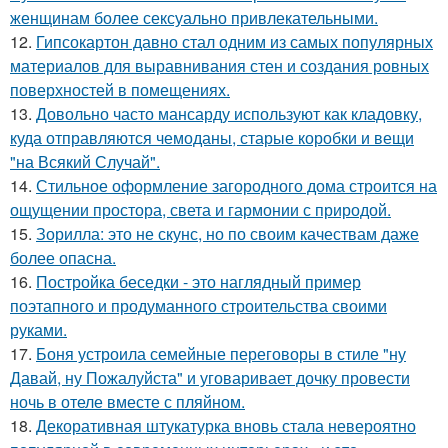
женщинам более сексуально привлекательными.
12.
Гипсокартон давно стал одним из самых популярных
материалов для выравнивания стен и создания ровных
поверхностей в помещениях.
13.
Довольно часто мансарду используют как кладовку,
куда отправляются чемоданы, старые коробки и вещи
"на Всякий Случай".
14.
Стильное оформление загородного дома строится на
ощущении простора, света и гармонии с природой.
15.
Зорилла: это не скунс, но по своим качествам даже
более опасна.
16.
Постройка беседки - это наглядный пример
поэтапного и продуманного строительства своими
руками.
17.
Боня устроила семейные переговоры в стиле "ну
Давай, ну Пожалуйста" и уговаривает дочку провести
ночь в отеле вместе с пляйном.
18.
Декоративная штукатурка вновь стала невероятно