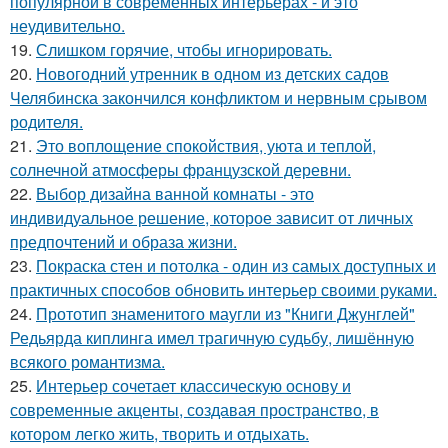
популярной в современных интерьерах - и это
неудивительно.
19.
Слишком горячие, чтобы игнорировать.
20.
Новогодний утренник в одном из детских садов
Челябинска закончился конфликтом и нервным срывом
родителя.
21.
Это воплощение спокойствия, уюта и теплой,
солнечной атмосферы французской деревни.
22.
Выбор дизайна ванной комнаты - это
индивидуальное решение, которое зависит от личных
предпочтений и образа жизни.
23.
Покраска стен и потолка - один из самых доступных и
практичных способов обновить интерьер своими руками.
24.
Прототип знаменитого маугли из "Книги Джунглей"
Редьярда киплинга имел трагичную судьбу, лишённую
всякого романтизма.
25.
Интерьер сочетает классическую основу и
современные акценты, создавая пространство, в
котором легко жить, творить и отдыхать.