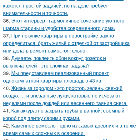
кажется простой задачей, но на деле требует
внимательности и точности.
36.
Этот интерьер - гармоничное сочетание уютного
шарма старины и удобства современного дома.
37.
При покупке квартиры в новостройке важно
определиться: брать жильё с отделкой от застройщика
или делать ремонт самостоятельно.
38.
Думаете, поклеить обои вокруг розеток и
выключателей - это сложная задача?
39.
Мы представляем реализованный проект
однокомнатной квартиры площадью 43 кв.
40.
Жизнь за городом - это простор, зелень, свежий
воздух … и внезапные лужи, которые не исчезают
неделями после дождей или весеннего таяния снега.
41.
Как аккуратно закрыть трубы в ванной: съёмный
короб под плитку своими руками.
42.
Каменное ремесло - одно из самых древних и в то же
время самых сложных в освоении.