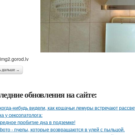
img2.gorod.lv
ь дальше →
ледние обновления на сайте:
когда-нибудь видели, как кошачьи лемуры встречают рассве
а у ceкcопатолога:
редное пробитие дна в подземке!
фото - пчелы, которые возвращаются в улей с пыльцой.