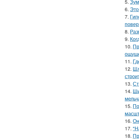
5.
Зум
6.
Это
7.
Гип
повер
8.
Раз
9.
Ког
10.
Пр
ощуще
11.
Гд
12.
Шл
строи
13.
Ст
14.
Ши
мельч
15.
По
масшт
16.
Он
17.
"Н
18.
Пр