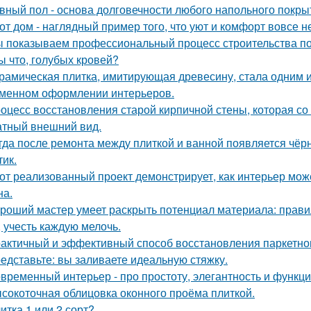
вный пол - основа долговечности любого напольного покрыти
от дом - наглядный пример того, что уют и комфорт вовсе н
 показываем профессиональный процесс строительства по
ы что, голубых кровей?
рамическая плитка, имитирующая древесину, стала одним 
менном оформлении интерьеров.
оцесс восстановления старой кирпичной стены, которая со
атный внешний вид.
гда после ремонта между плиткой и ванной появляется чёрн
тик.
от реализованный проект демонстрирует, как интерьер мож
на.
роший мастер умеет раскрыть потенциал материала: правил
, учесть каждую мелочь.
актичный и эффективный способ восстановления паркетног
едставьте: вы заливаете идеальную стяжку.
временный интерьер - про простоту, элегантность и функц
сокоточная облицовка оконного проёма плиткой.
итка 1 или 2 сорт?