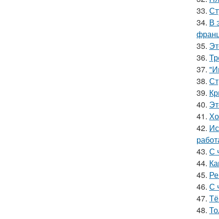
33.
Ст
34.
В 
франц
35.
Эт
36.
Тр
37.
"И
38.
Ст
39.
Кр
40.
Эт
41.
Хо
42.
Ис
работ
43.
С 
44.
Ка
45.
Ре
46.
С 
47.
Тё
48.
То