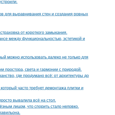
устроили.
ов для выравнивания стен и создания ровных
а страховка от короткого замыкания.
ансе между функциональностью, эстетикой и
рый можно использовать далеко не только для
 простора, света и гармонии с природой.
нство, где продумано всё: от архитектуры до
 который часто требует демонтажа плитки и
просто вывалила всё на стол.
ёзным лицом, что спорить стало неловко.
павильона.