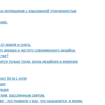
ых интерьеров с изысканной утонченностью
тире.
от дождя и снега.
ту дерева и чистоту современного дизайна.
стке?
тся только тогда, когда дизайнер и инженер
онт 50 м с нуля
щих
укция
ким, рассеянным светом.
е - это правило у вас, что называется, в крови.