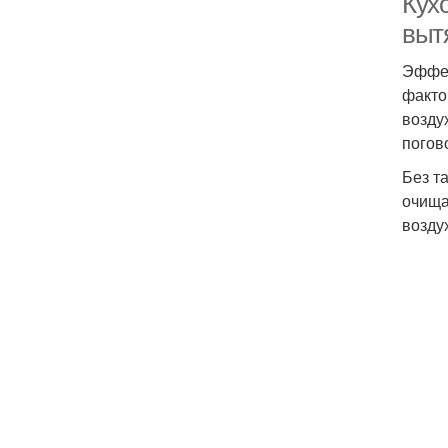
Кух
вытя
Эффек
факто
возду
погов
Без т
очища
возду