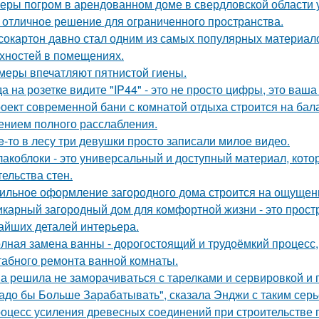
еры погром в арендованном доме в свердловской области 
 отличное решение для ограниченного пространства.
сокартон давно стал одним из самых популярных материал
хностей в помещениях.
меры впечатляют пятнистой гиены.
да на розетке видите "IP44" - это не просто цифры, это ваш
оект современной бани с комнатой отдыха строится на бал
нием полного расслабления.
e-то в лесу три девушки просто записали милое видео.
акоблоки - это универсальный и доступный материал, кото
тельства стен.
ильное оформление загородного дома строится на ощущении
карный загородный дом для комфортной жизни - это простра
айших деталей интерьера.
лная замена ванны - дорогостоящий и трудоёмкий процесс,
абного ремонта ванной комнаты.
а решила не заморачиваться с тарелками и сервировкой и 
адо бы Больше Зарабатывать", сказала Энджи с таким серь
оцесс усиления древесных соединений при строительстве 