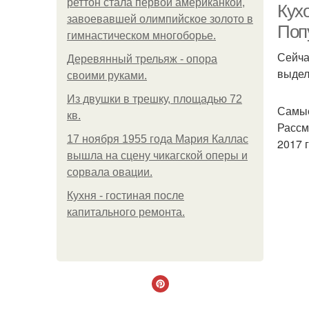
реттон стала первой американкой,
Кух
завоевавшей олимпийское золото в
Поп
гимнастическом многоборье.
Сейча
Деревянный трельяж - опора
выдел
своими руками.
Из двушки в трешку, площадью 72
Самые
кв.
Рассм
17 ноября 1955 года Мария Каллас
2017 г
вышла на сцену чикагской оперы и
сорвала овации.
Кухня - гостиная после
капитального ремонта.