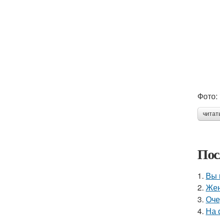
Фото: 
читат
Пос
1.
Вы 
2.
Жен
3.
Оче
4.
На 