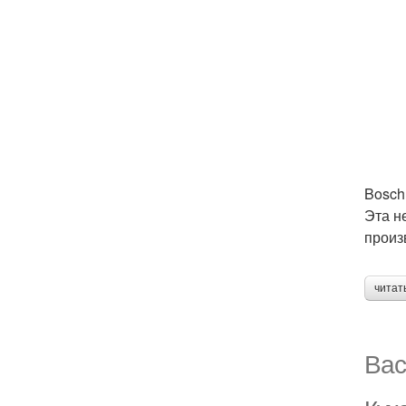
Bosch
Эта н
произ
читат
Вас