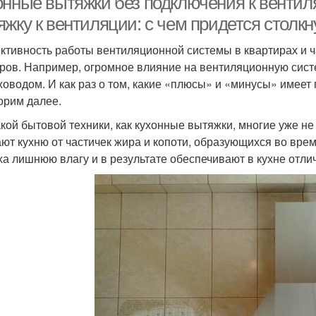
онные вытяжки без подключения к вентил
жку к вентиляции: с чем придется столкн
тивность работы вентиляционной системы в квартирах и ч
ров. Например, огромное влияние на вентиляционную сист
ховодом. И как раз о том, какие «плюсы» и «минусы» имеет
орим далее.
акой бытовой техники, как кухонные вытяжки, многие уже н
ют кухню от частичек жира и копоти, образующихся во врем
ха лишнюю влагу и в результате обеспечивают в кухне отл