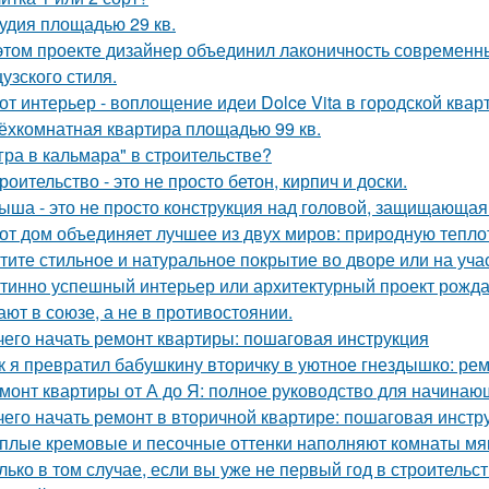
удия площадью 29 кв.
этом проекте дизайнер объединил лаконичность современн
узского стиля.
от интерьер - воплощение идеи Dolce Vita в городской квар
ёхкомнатная квартира площадью 99 кв.
гра в кальмара" в строительстве?
роительство - это не просто бетон, кирпич и доски.
ыша - это не просто конструкция над головой, защищающая 
от дом объединяет лучшее из двух миров: природную тепло
тите стильное и натуральное покрытие во дворе или на уча
тинно успешный интерьер или архитектурный проект рождае
ают в союзе, а не в противостоянии.
чего начать ремонт квартиры: пошаговая инструкция
к я превратил бабушкину вторичку в уютное гнездышко: рем
монт квартиры от А до Я: полное руководство для начинаю
чего начать ремонт в вторичной квартире: пошаговая инстр
плые кремовые и песочные оттенки наполняют комнаты мяг
лько в том случае, если вы уже не первый год в строительств