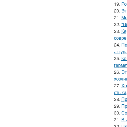
19.
Ро
20.
Эт
21.
Мы
22.
"В
23.
Ке
совре
24.
Пр
аккур
25.
Ко
герме
26.
Эт
хозяи
27.
Хо
стыки
28.
Пр
29.
Пр
30.
Со
31.
Вы
32.
Пл