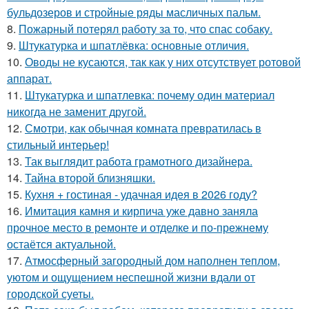
бульдозеров и стройные ряды масличных пальм.
8.
Пожарный потерял работу за то, что спас собаку.
9.
Штукатурка и шпатлёвка: основные отличия.
10.
Оводы не кусаются, так как у них отсутствует ротовой
аппарат.
11.
Штукатурка и шпатлевка: почему один материал
никогда не заменит другой.
12.
Смотри, как обычная комната превратилась в
стильный интерьер!
13.
Так выглядит работа грамотного дизайнера.
14.
Тайна второй близняшки.
15.
Кухня + гостиная - удачная идея в 2026 году?
16.
Имитация камня и кирпича уже давно заняла
прочное место в ремонте и отделке и по-прежнему
остаётся актуальной.
17.
Атмосферный загородный дом наполнен теплом,
уютом и ощущением неспешной жизни вдали от
городской суеты.