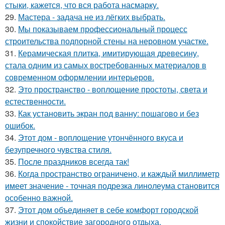
стыки, кажется, что вся работа насмарку.
29.
Мастера - задача не из лёгких выбрать.
30.
Мы показываем профессиональный процесс
строительства подпорной стены на неровном участке.
31.
Керамическая плитка, имитирующая древесину,
стала одним из самых востребованных материалов в
современном оформлении интерьеров.
32.
Это пространство - воплощение простоты, света и
естественности.
33.
Как установить экран под ванну: пошагово и без
ошибок.
34.
Этот дом - воплощение утончённого вкуса и
безупречного чувства стиля.
35.
После праздников всегда так!
36.
Когда пространство ограничено, и каждый миллиметр
имеет значение - точная подрезка линолеума становится
особенно важной.
37.
Этот дом объединяет в себе комфорт городской
жизни и спокойствие загородного отдыха.