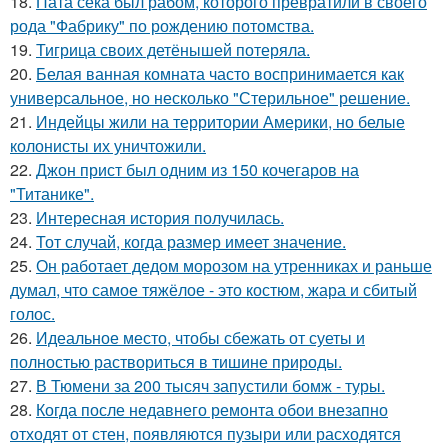
18.
Пата сека был рабом, которого превратили в своего
рода "Фабрику" по рождению потомства.
19.
Тигрица своих детёнышей потеряла.
20.
Белая ванная комната часто воспринимается как
универсальное, но несколько "Стерильное" решение.
21.
Индейцы жили на территории Америки, но белые
колонисты их уничтожили.
22.
Джон прист был одним из 150 кочегаров на
"Титанике".
23.
Интересная история получилась.
24.
Тот случай, когда размер имеет значение.
25.
Он работает дедом морозом на утренниках и раньше
думал, что самое тяжёлое - это костюм, жара и сбитый
голос.
26.
Идеальное место, чтобы сбежать от суеты и
полностью раствориться в тишине природы.
27.
В Тюмени за 200 тысяч запустили бомж - туры.
28.
Когда после недавнего ремонта обои внезапно
отходят от стен, появляются пузыри или расходятся