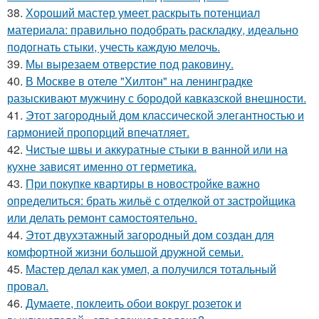
38.
Хороший мастер умеет раскрыть потенциал
материала: правильно подобрать раскладку, идеально
подогнать стыки, учесть каждую мелочь.
39.
Мы вырезаем отверстие под раковину.
40.
В Москве в отеле "Хилтон" на ленинградке
разыскивают мужчину с бородой кавказской внешности.
41.
Этот загородный дом классической элегантностью и
гармонией пропорций впечатляет.
42.
Чистые швы и аккуратные стыки в ванной или на
кухне зависят именно от герметика.
43.
При покупке квартиры в новостройке важно
определиться: брать жильё с отделкой от застройщика
или делать ремонт самостоятельно.
44.
Этот двухэтажный загородный дом создан для
комфортной жизни большой дружной семьи.
45.
Мастер делал как умел, а получился тотальный
провал.
46.
Думаете, поклеить обои вокруг розеток и