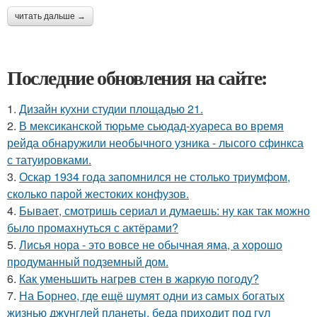
читать дальше →
Последние обновления на сайте:
1.
Дизайн кухни студии площадью 21.
2.
В мексиканской тюрьме сьюдад-хуареса во время
рейда обнаружили необычного узника - лысого сфинкса
с татуировками.
3.
Оскар 1934 года запомнился не столько триумфом,
сколько парой жестоких конфузов.
4.
Бывает, смотришь сериал и думаешь: ну как так можно
было промахнуться с актёрами?
5.
Лисья нора - это вовсе не обычная яма, а хорошо
продуманный подземный дом.
6.
Как уменьшить нагрев стен в жаркую погоду?
7.
На Борнео, где ещё шумят одни из самых богатых
жизнью джунглей планеты, беда приходит под гул