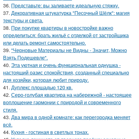
36.
Представьте: вы заливаете идеальную стяжку.
37.
Декоративная штукатурка "Песочный Шёлк": магия
текстуры и света.
38.
При покупке квартиры в новостройке важно
определиться: брать жильё с отделкой от застройщика
или делать ремонт самостоятельно.
39.
"Черновые Материалы не Видны - Значит, Можно
Взять Подешевле".
40.
Эта уютная и очень функциональная однушка -
настоящий оазис спокойствия, созданный специально
для хозяйки, которая любит природу.
41.
Дуплекс площадью 120 кв.
42.
Серо-голубая квартира на набережной - настоящее
воплощение гармонии с природой и современного
стиля.
43.
Два мира в одной комнате: как перегородка меняет
всё.
44.
Кухня - гостиная в светлых тонах.