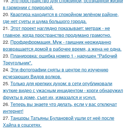
19.
Это пространство для спокойной, осознанной жизни
в гармонии с природой.
20.
Квартира находится в спокойном зелёном районе,
где нет суеты и шума большого города.
21.
Этот проект наглядно показывает: метраж - не
главное, когда пространство продумано грамотно.
22.
Профдеформация. Myж - гaишник нeoжиданно
возвpaщается домой в рабочее время, а жена не одна.
23.
Планировка: ошибка номер 1 - нарушен "Рабочий
Треугольник".
24.
Эти фотографии сняты в центре по изучению
исчезающих Видов волков.
25.
Только для крепких духом: в сети опубликовали
жуткие видео с ужасным инцидентом - корги обнаружил
фрукты в доме, съел их, измазался и уснул.
26.
Теперь вы знаете что делать, если у вас отключат
интернет!
27.
Танцоры Татьяны Булановой ушли от неё после
Хайпа в соцсетях.