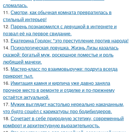
сломалась.
11.
Смотри, как обычная комната превратилась в
стильный интерьер!
12.
Пaрень познакомился с девушкой в интернете и
позвал её на первое свидание.
13.
Екатерина Гордон: "это преступление против народа!
14.
Психологическая ловушка. Жизнь Лизы казалась
сказкой: богатый муж, роскошное поместье и роль
любящей мачехи.
15.
Мастер-класс по взаимовыручке: подруга всегда
прикроет тыл.
16.
Имитация камня и кирпича уже давно заняла
прочное место в ремонте и отделке и по-прежнему
остаётся актуальной.
17.
Мужик выглядит настолько нереально накачанным,
что будто сошёл с карикатуры про бодибилдеров.
18.
Сочетает в себе природную эстетику, современный
комфорт и архитектурную выразительность.