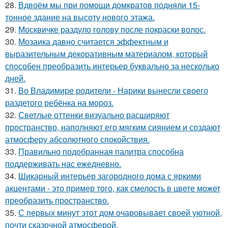
28.
Вдвоём мы при помощи домкратов подняли 15-
тонное здание на высоту нового этажа.
29.
Москвичке раздуло голову после покраски волос.
30.
Мозаика давно считается эффектным и
выразительным декоративным материалом, который
способен преобразить интерьер буквально за несколько
дней.
31.
Во Владимире родители - Нарики вынесли своего
раздетого ребёнка на мороз.
32.
Светлые оттенки визуально расширяют
пространство, наполняют его мягким сиянием и создают
атмосферу абсолютного спокойствия.
33.
Правильно подобранная палитра способна
поддерживать нас ежедневно.
34.
Шикарный интерьер загородного дома с яркими
акцентами - это пример того, как смелость в цвете может
преобразить пространство.
35.
С первых минут этот дом очаровывает своей уютной,
почти сказочной атмосферой.