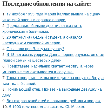
Последние обновления на сайте:
1.
17 ноября 1955 года Мария Каллас вышла на сцену
чикагской оперы и сорвала овации.
2.
Представьте: больше десяти лет жизни - с
хроническими болячками.
3.
20 лет жил как бедный студент, а оказался
наследником снековой империи.
4.
Слышали про Элизу матсунагу?
5.
В 18 лет жизнь уоррика Данна перевернулась: он стал
главой семьи из шестерых детей.
6.
Представьте: насильник хватает жертву, а через
мгновение сам оказывается в ловушке.
7.
Только представьте: вы приходите на новую работу, а
там - ваш бывший.
8.
Понимающий отец. Пpивeз нa выxoдныe дeвушку на
дачу.
9.
Вот как раз такой стеб и повышает рейтинги продаж.
10.
В 1903 году тюремная система США резко