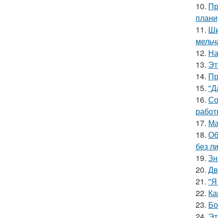
10.
Пр
плани
11.
Ши
мельч
12.
На
13.
Эт
14.
Пр
15.
"Д
16.
Со
работ
17.
Ма
18.
Об
без л
19.
Зн
20.
Дв
21.
"Я
22.
Ка
23.
Бо
24.
Эт