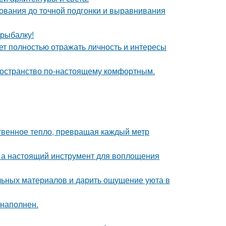
нования до точной подгонки и выравнивания
 рыбалку!
ет полностью отражать личность и интересы
пространство по-настоящему комфортным.
твенное тепло, превращая каждый метр
н, а настоящий инструмент для воплощения
альных материалов и дарить ощущение уюта в
 наполнен.