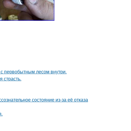
в с первобытным лесом внутри.
я страсть.
сознательное состояние из-за её отказа
я.