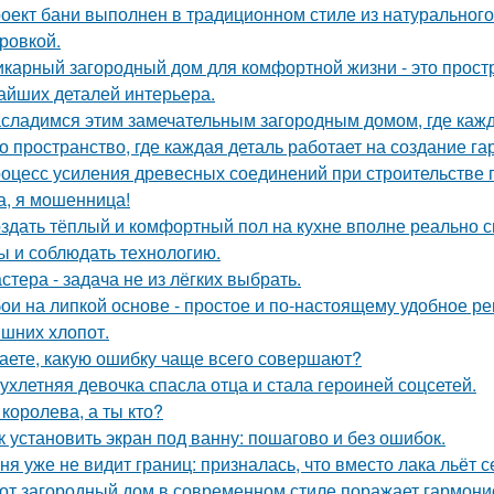
оект бани выполнен в традиционном стиле из натурального
ровкой.
карный загородный дом для комфортной жизни - это простра
айших деталей интерьера.
сладимся этим замечательным загородным домом, где кажд
о пространство, где каждая деталь работает на создание г
оцесс усиления древесных соединений при строительстве 
а, я мошенница!
здать тёплый и комфортный пол на кухне вполне реально с
ы и соблюдать технологию.
стера - задача не из лёгких выбрать.
ои на липкой основе - простое и по-настоящему удобное р
ишних хлопот.
аете, какую ошибку чаще всего совершают?
ухлетняя девочка спасла отца и стала героиней соцсетей.
 королева, а ты кто?
к установить экран под ванну: пошагово и без ошибок.
ня уже не видит границ: призналась, что вместо лака льёт 
от загородный дом в современном стиле поражает гармоние