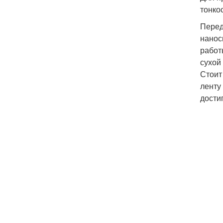
тонко
Перед
нанос
работ
сухой
Стоит
ленту
дости