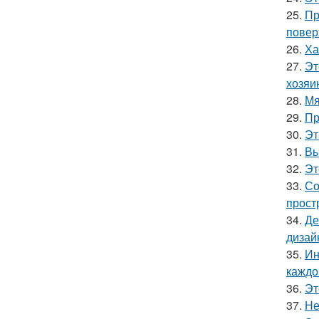
25.
Пр
повер
26.
Ха
27.
Эт
хозяи
28.
Мя
29.
Пр
30.
Эт
31.
Вы
32.
Эт
33.
Со
прост
34.
Де
дизай
35.
Ин
каждо
36.
Эт
37.
Не