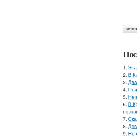
читат
Пос
1.
Эта
2.
В К
3.
Два
4.
Поч
5.
Неп
6.
В К
позна
7.
Ска
8.
Дев
9.
Не 