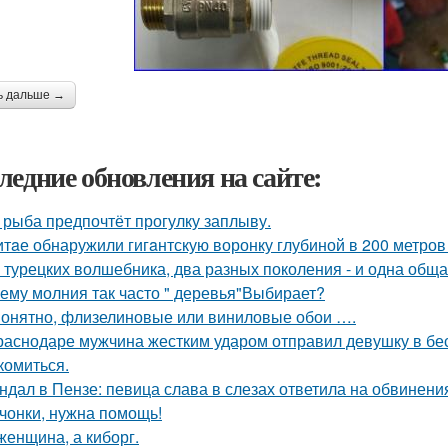
ь дальше →
ледние обновления на сайте:
 рыба предпочтёт прогулку заплыву.
итaе обнаружили гигaнтскую воронку глубиной в 200 метро
 турецких волшебника, два разных поколения - и одна обща
ему молния так часто " деревья"Выбирает?
онятно, флизелиновые или виниловые обои ….
раснодаре мужчина жестким ударом отправил девушку в бес
комиться.
ндал в Пензе: певица слава в слезах ответила на обвинени
чонки, нужна помощь!
женщина, а киборг.