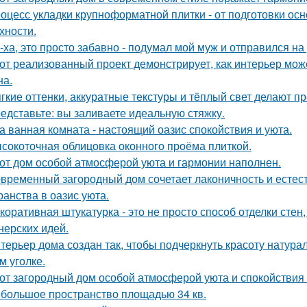
оцесс укладки крупноформатной плитки - от подготовки ос
хности.
-ха, это просто забавно - подумал мой муж и отправился на
от реализованный проект демонстрирует, как интерьер мож
на.
гкие оттенки, аккуратные текстуры и тёплый свет делают 
едставьте: вы заливаете идеальную стяжку.
а ванная комната - настоящий оазис спокойствия и уюта.
сокоточная облицовка оконного проёма плиткой.
от дом особой атмосферой уюта и гармонии наполнен.
временный загородный дом сочетает лаконичность и естес
ранства в оазис уюта.
коративная штукатурка - это не просто способ отделки сте
нерских идей.
терьер дома создан так, чтобы подчеркнуть красоту натур
м уголке.
от загородный дом особой атмосферой уюта и спокойствия
большое пространство площадью 34 кв.