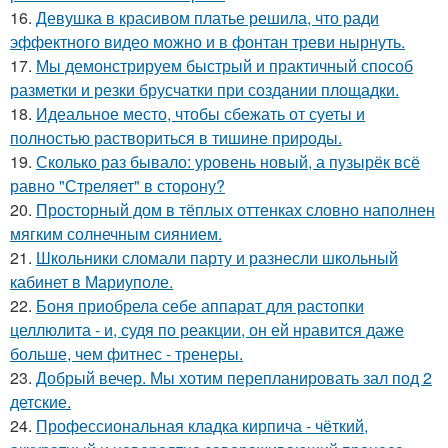
16.
Девушка в красивом платье решила, что ради
эффектного видео можно и в фонтан треви нырнуть.
17.
Мы демонстрируем быстрый и практичный способ
разметки и резки брусчатки при создании площадки.
18.
Идеальное место, чтобы сбежать от суеты и
полностью раствориться в тишине природы.
19.
Сколько раз бывало: уровень новый, а пузырёк всё
равно "Стреляет" в сторону?
20.
Просторный дом в тёплых оттенках словно наполнен
мягким солнечным сиянием.
21.
Школьники сломали парту и разнесли школьный
кабинет в Мариуполе.
22.
Боня приобрела себе аппарат для растопки
целлюлита - и, судя по реакции, он ей нравится даже
больше, чем фитнес - тренеры.
23.
Добрый вечер. Мы хотим перепланировать зал под 2
детские.
24.
Профессиональная кладка кирпича - чёткий,