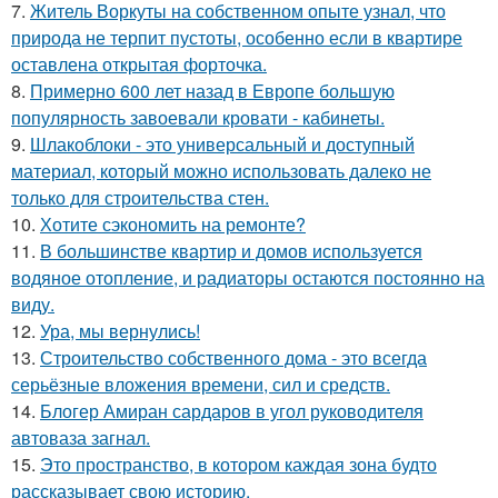
7.
Житель Воркуты на собственном опыте узнал, что
природа не терпит пустоты, особенно если в квартире
оставлена открытая форточка.
8.
Примерно 600 лет назад в Европе большую
популярность завоевали кровати - кабинеты.
9.
Шлакоблоки - это универсальный и доступный
материал, который можно использовать далеко не
только для строительства стен.
10.
Хотите сэкономить на ремонте?
11.
В большинстве квартир и домов используется
водяное отопление, и радиаторы остаются постоянно на
виду.
12.
Ура, мы вернулись!
13.
Строительство собственного дома - это всегда
серьёзные вложения времени, сил и средств.
14.
Блогер Амиран сардаров в угол руководителя
автоваза загнал.
15.
Это пространство, в котором каждая зона будто
рассказывает свою историю.