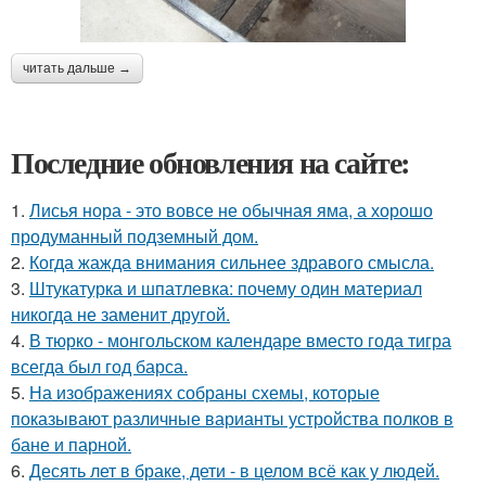
читать дальше →
Последние обновления на сайте:
1.
Лисья нора - это вовсе не обычная яма, а хорошо
продуманный подземный дом.
2.
Когда жажда внимания сильнее здравого смысла.
3.
Штукатурка и шпатлевка: почему один материал
никогда не заменит другой.
4.
В тюрко - монгольском календаре вместо года тигра
всегда был год барса.
5.
На изображениях собраны схемы, которые
показывают различные варианты устройства полков в
бане и парной.
6.
Десять лет в браке, дети - в целом всё как у людей.