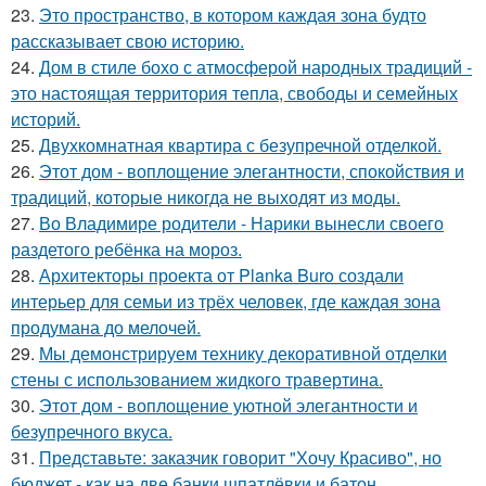
23.
Это пространство, в котором каждая зона будто
рассказывает свою историю.
24.
Дом в стиле бохо с атмосферой народных традиций -
это настоящая территория тепла, свободы и семейных
историй.
25.
Двухкомнатная квартира с безупречной отделкой.
26.
Этот дом - воплощение элегантности, спокойствия и
традиций, которые никогда не выходят из моды.
27.
Во Владимире родители - Нарики вынесли своего
раздетого ребёнка на мороз.
28.
Архитекторы проекта от Planka Buro создали
интерьер для семьи из трёх человек, где каждая зона
продумана до мелочей.
29.
Мы демонстрируем технику декоративной отделки
стены с использованием жидкого травертина.
30.
Этот дом - воплощение уютной элегантности и
безупречного вкуса.
31.
Представьте: заказчик говорит "Хочу Красиво", но
бюджет - как на две банки шпатлёвки и батон.