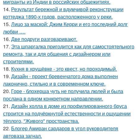
мигранты из Индии в российских общежитиях.
14.
Результат бережной и вдумчивой реконструкции
коттеджа 1890-х годов, расположенного у реки.
15.
Лицо за маской: Джим Керри и его последний долг
любви ….
16.
Две подруги разговаривают.
17.
Эта шпаргалка пригодится как для самостоятельного
ремонта, так и для общения с дизайнером или
строителями.
18.
Кухня в хрущёвке - это квест, но проходимый.
19.
Дизайн - проект бревенчатого дома выполнен
лаконично, стильно и в современном ключе.
20.
Горе - блохерша чуть не получила люлей и была
послана в одном конкретном направлении.
21.
Дизайн холла в доме из профилированного бруса
строится на подчёркнутой естественности и ощущении
тёплого, "Живого" пространства.
22.
Блогер Амиран сардаров в угол руководителя
автоваза загнал.