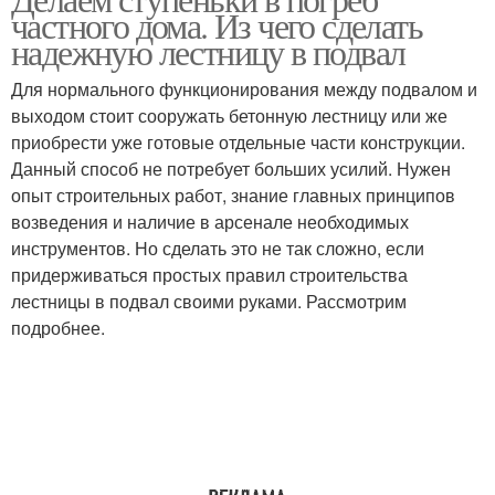
Лестницы в погреб
Лестницы для погреба
частного дома. Из чего сделать
надежную лестницу в подвал
Для нормального функционирования между подвалом и
выходом стоит сооружать бетонную лестницу или же
Маршевая лестница
Винтовая лестница
приобрести уже готовые отдельные части конструкции.
Данный способ не потребует больших усилий. Нужен
опыт строительных работ, знание главных принципов
возведения и наличие в арсенале необходимых
Лестница из
Самодельная лестница
инструментов. Но сделать это не так сложно, если
профильной трубы
придерживаться простых правил строительства
лестницы в подвал своими руками. Рассмотрим
подробнее.
Лестница из круглой
трубы