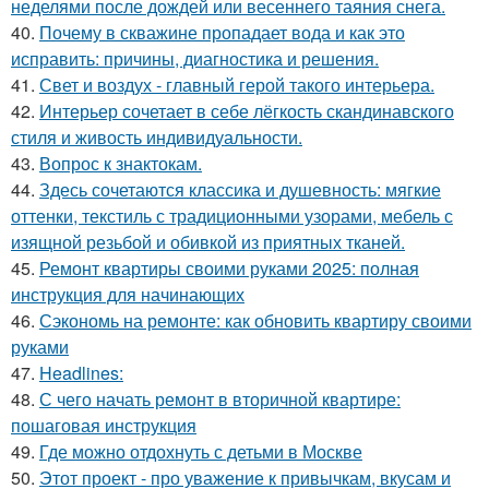
неделями после дождей или весеннего таяния снега.
40.
Почему в скважине пропадает вода и как это
исправить: причины, диагностика и решения.
41.
Свет и воздух - главный герой такого интерьера.
42.
Интерьер сочетает в себе лёгкость скандинавского
стиля и живость индивидуальности.
43.
Вопрос к знактокам.
44.
Здесь сочетаются классика и душевность: мягкие
оттенки, текстиль с традиционными узорами, мебель с
изящной резьбой и обивкой из приятных тканей.
45.
Ремонт квартиры своими руками 2025: полная
инструкция для начинающих
46.
Сэкономь на ремонте: как обновить квартиру своими
руками
47.
Headlines:
48.
С чего начать ремонт в вторичной квартире:
пошаговая инструкция
49.
Где можно отдохнуть с детьми в Москве
50.
Этот проект - про уважение к привычкам, вкусам и