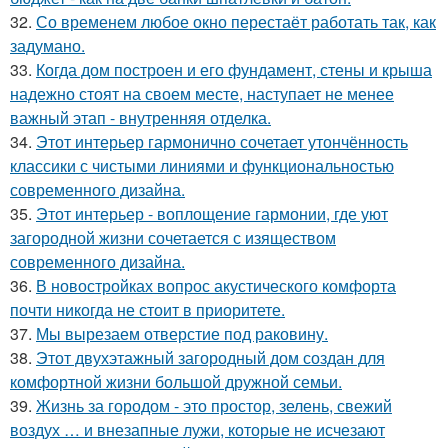
32.
Со временем любое окно перестаёт работать так, как
задумано.
33.
Когда дом построен и его фундамент, стены и крыша
надежно стоят на своем месте, наступает не менее
важный этап - внутренняя отделка.
34.
Этот интерьер гармонично сочетает утончённость
классики с чистыми линиями и функциональностью
современного дизайна.
35.
Этот интерьер - воплощение гармонии, где уют
загородной жизни сочетается с изяществом
современного дизайна.
36.
В новостройках вопрос акустического комфорта
почти никогда не стоит в приоритете.
37.
Мы вырезаем отверстие под раковину.
38.
Этот двухэтажный загородный дом создан для
комфортной жизни большой дружной семьи.
39.
Жизнь за городом - это простор, зелень, свежий
воздух … и внезапные лужи, которые не исчезают