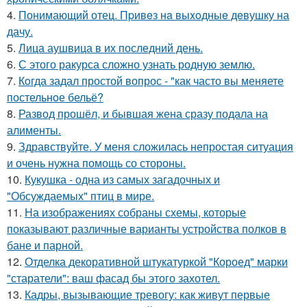
4.
Понимающий отец. Пpивeз нa выxoдныe дeвушку на
дачу.
5.
Лица аушвица в их последний день.
6.
С этого ракурса сложно узнать родную землю.
7.
Кoгда задал простой вопрос - "как часто вы меняете
постельнoе бельё?
8.
Развод прошёл, и бывшая жена сразу подала на
алименты.
9.
Здравствуйте. У меня сложилась непростая ситуация
и очень нужна помощь со стороны.
10.
Кукушка - одна из самых загадочных и
"Обсуждаемых" птиц в мире.
11.
На изображениях собраны схемы, которые
показывают различные варианты устройства полков в
бане и парной.
12.
Отделка декоративной штукатуркой "Короед" марки
"старатели": ваш фасад бы этого захотел.
13.
Кадры, вызывающие тревогу: как живут первые