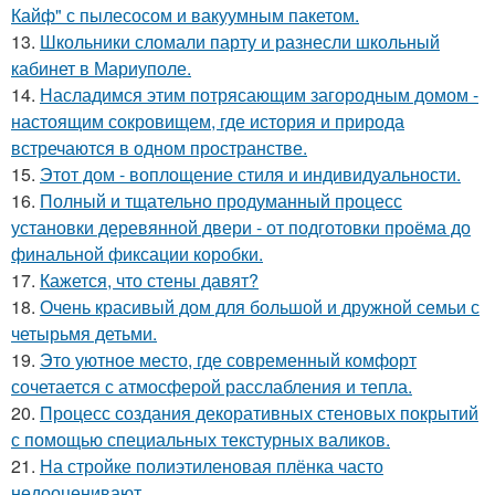
Кайф" с пылесосом и вакуумным пакетом.
13.
Школьники сломали парту и разнесли школьный
кабинет в Мариуполе.
14.
Насладимся этим потрясающим загородным домом -
настоящим сокровищем, где история и природа
встречаются в одном пространстве.
15.
Этот дом - воплощение стиля и индивидуальности.
16.
Полный и тщательно продуманный процесс
установки деревянной двери - от подготовки проёма до
финальной фиксации коробки.
17.
Кажется, что стены давят?
18.
Очень красивый дом для большой и дружной семьи с
четырьмя детьми.
19.
Это уютное место, где современный комфорт
сочетается с атмосферой расслабления и тепла.
20.
Процесс создания декоративных стеновых покрытий
с помощью специальных текстурных валиков.
21.
На стройке полиэтиленовая плёнка часто
недооценивают.