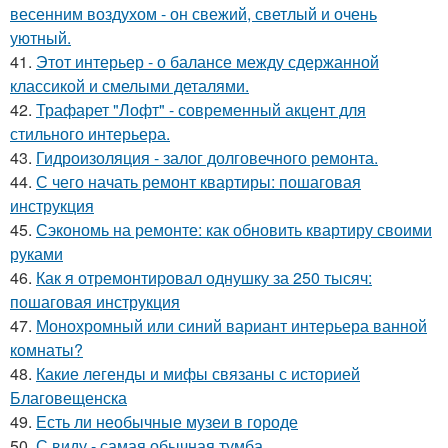
весенним воздухом - он свежий, светлый и очень
уютный.
41.
Этот интерьер - о балансе между сдержанной
классикой и смелыми деталями.
42.
Трафарет "Лофт" - современный акцент для
стильного интерьера.
43.
Гидроизоляция - залог долговечного ремонта.
44.
С чего начать ремонт квартиры: пошаговая
инструкция
45.
Сэкономь на ремонте: как обновить квартиру своими
руками
46.
Как я отремонтировал однушку за 250 тысяч:
пошаговая инструкция
47.
Монохромный или синий вариант интерьера ванной
комнаты?
48.
Какие легенды и мифы связаны с историей
Благовещенска
49.
Есть ли необычные музеи в городе
50.
С виду - самая обычная тумба.