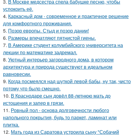
3.
В Москве медсестра спела бабушке песню, чтобы
успокоить её.
4.
Каркасный дом - современное и практичное решение
для комфортного проживания.
5.
Позор европы. Стыд и позор дании!
6.
Размеры впечатляют пятнистой гиены.
7.
В Америке студент колумбийского университета на
лекции по математике задремал.
8.
Уютный интерьер загородного дома, в котором
архитектура и природа существуют в идеальном
равновесии.
9.
Когда посмеялся над шуткой левой бабы, ну так, чисто
потому что было смешно.
10.
В Краснодаре сын довёл 88-летнюю мать до
истощения и запер в грязи.
11.
Ровный пол - основа долговечности любого
напольного покрытия, будь то паркет, ламинат или
плитка.
12.
Мать года из Саратова устроила сыну "Собачий