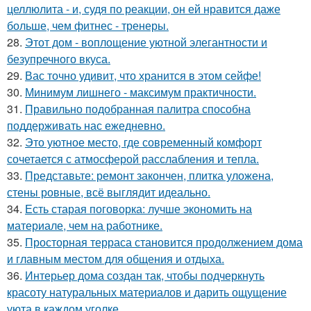
целлюлита - и, судя по реакции, он ей нравится даже
больше, чем фитнес - тренеры.
28.
Этот дом - воплощение уютной элегантности и
безупречного вкуса.
29.
Вас точно удивит, что хранится в этом сейфе!
30.
Минимум лишнего - максимум практичности.
31.
Правильно подобранная палитра способна
поддерживать нас ежедневно.
32.
Это уютное место, где современный комфорт
сочетается с атмосферой расслабления и тепла.
33.
Представьте: ремонт закончен, плитка уложена,
стены ровные, всё выглядит идеально.
34.
Есть старая поговорка: лучше экономить на
материале, чем на работнике.
35.
Просторная терраса становится продолжением дома
и главным местом для общения и отдыха.
36.
Интерьер дома создан так, чтобы подчеркнуть
красоту натуральных материалов и дарить ощущение
уюта в каждом уголке.