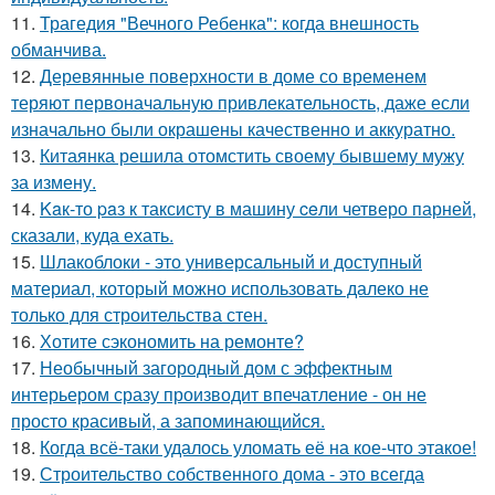
11.
Трагедия "Вечного Ребенка": когда внешность
обманчива.
12.
Деревянные поверхности в доме со временем
теряют первоначальную привлекательность, даже если
изначально были окрашены качественно и аккуратно.
13.
Китаянка решила отомстить своему бывшему мужу
за измену.
14.
Kaк-то paз к таксисту в машину ceли четверо парней,
сказали, куда ехать.
15.
Шлакоблоки - это универсальный и доступный
материал, который можно использовать далеко не
только для строительства стен.
16.
Хотите сэкономить на ремонте?
17.
Необычный загородный дом с эффектным
интерьером сразу производит впечатление - он не
просто красивый, а запоминающийся.
18.
Когда всё-таки удалось уломать её на кое-что этакое!
19.
Строительство собственного дома - это всегда