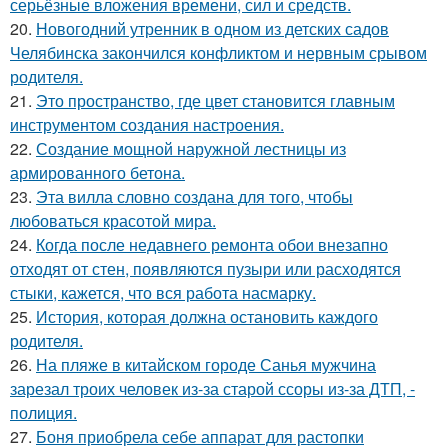
серьёзные вложения времени, сил и средств.
20.
Новогодний утренник в одном из детских садов
Челябинска закончился конфликтом и нервным срывом
родителя.
21.
Это пространство, где цвет становится главным
инструментом создания настроения.
22.
Создание мощной наружной лестницы из
армированного бетона.
23.
Эта вилла словно создана для того, чтобы
любоваться красотой мира.
24.
Когда после недавнего ремонта обои внезапно
отходят от стен, появляются пузыри или расходятся
стыки, кажется, что вся работа насмарку.
25.
История, которая должна остановить каждого
родителя.
26.
На пляже в китайском городе Санья мужчина
зарезал троих человек из-за старой ссоры из-за ДТП, -
полиция.
27.
Боня приобрела себе аппарат для растопки