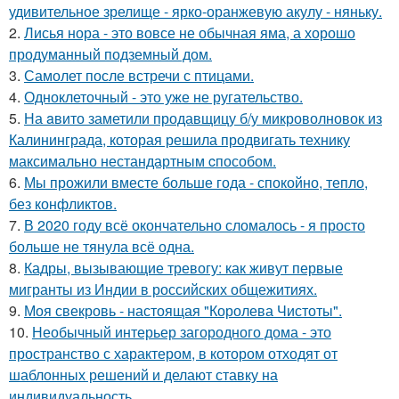
удивительное зрелище - ярко-оранжевую акулу - няньку.
2.
Лисья нора - это вовсе не обычная яма, а хорошо
продуманный подземный дом.
3.
Самолет после встречи с птицами.
4.
Одноклеточный - это уже не ругательство.
5.
На aвито заметили продавщицу б/у микроволновок из
Калининграда, которая решила продвигать технику
максимально нестандартным cпособом.
6.
Мы прожили вместе больше года - спокойно, тепло,
без конфликтов.
7.
В 2020 году всё окончательно сломалось - я просто
больше не тянула всё одна.
8.
Кадры, вызывающие тревогу: как живут первые
мигранты из Индии в российских общежитиях.
9.
Моя свекровь - настоящая "Королева Чистоты".
10.
Необычный интерьер загородного дома - это
пространство с характером, в котором отходят от
шаблонных решений и делают ставку на
индивидуальность.