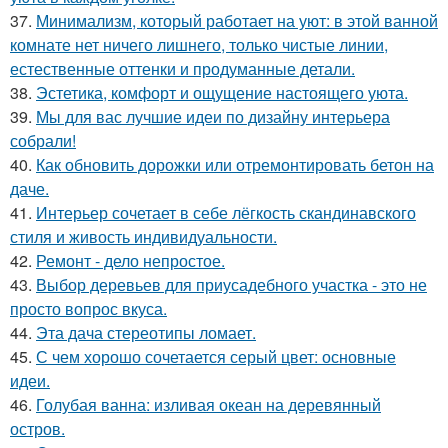
37.
Минимализм, который работает на уют: в этой ванной
комнате нет ничего лишнего, только чистые линии,
естественные оттенки и продуманные детали.
38.
Эстетика, комфорт и ощущение настоящего уюта.
39.
Мы для вас лучшие идеи по дизайну интерьера
собрали!
40.
Как обновить дорожки или отремонтировать бетон на
даче.
41.
Интерьер сочетает в себе лёгкость скандинавского
стиля и живость индивидуальности.
42.
Ремонт - дело непростое.
43.
Выбор деревьев для приусадебного участка - это не
просто вопрос вкуса.
44.
Эта дача стереотипы ломает.
45.
С чем хорошо сочетается серый цвет: основные
идеи.
46.
Голубая ванна: изливая океан на деревянный
остров.