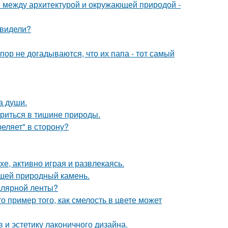
е между архитектурой и окружающей природой -
 видели?
пор не догадываются, что их папа - тот самый
а души.
ориться в тишине природы.
реляет" в сторону?
е, активно играя и развлекаясь.
щей природный камень.
малярной ленты?
о пример того, как смелость в цвете может
 и эстетику лаконичного дизайна.