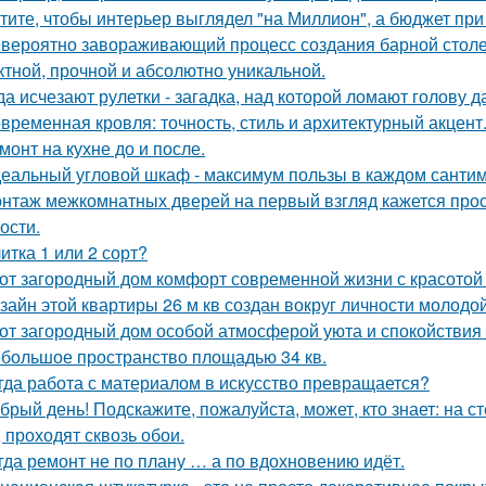
тите, чтобы интерьер выглядел "на Миллион", а бюджет пр
вероятно завораживающий процесс создания барной стол
тной, прочной и абсолютно уникальной.
да исчезают рулетки - загадка, над которой ломают голову
временная кровля: точность, стиль и архитектурный акцент
монт на кухне до и после.
еальный угловой шкаф - максимум пользы в каждом сантим
нтаж межкомнатных дверей на первый взгляд кажется прост
ости.
итка 1 или 2 сорт?
от загородный дом комфорт современной жизни с красотой 
зайн этой квартиры 26 м кв создан вокруг личности молодой
от загородный дом особой атмосферой уюта и спокойствия
большое пространство площадью 34 кв.
гда работа с материалом в искусство превращается?
брый день! Подскажите, пожалуйста, может, кто знает: на с
, проходят сквозь обои.
гда ремонт не по плану … а по вдохновению идёт.