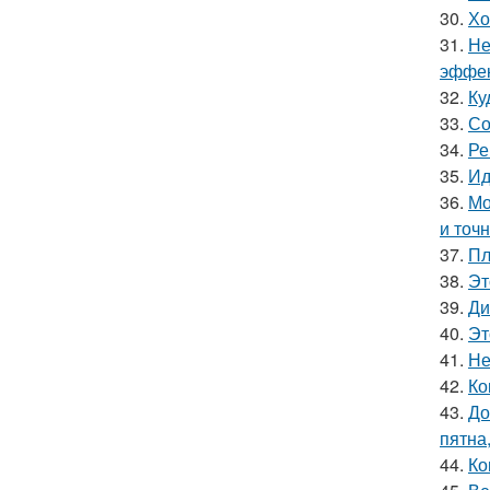
30.
Хо
31.
Не
эффек
32.
Ку
33.
Со
34.
Ре
35.
Ид
36.
Мо
и точн
37.
Пл
38.
Эт
39.
Ди
40.
Эт
41.
Не
42.
Ко
43.
До
пятна
44.
Ко