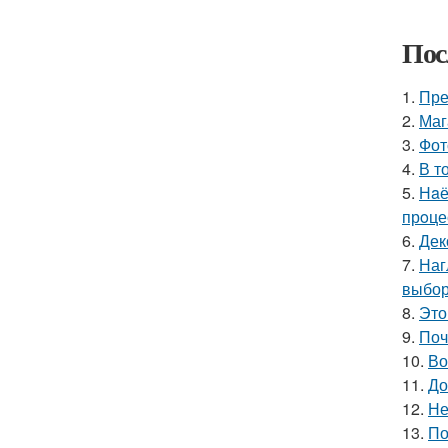
Пос
1.
Пре
2.
Маг
3.
Фот
4.
В т
5.
Нaё
прoце
6.
Дек
7.
Наг
выбор
8.
Это
9.
Поч
10.
Во
11.
До
12.
Не
13.
По