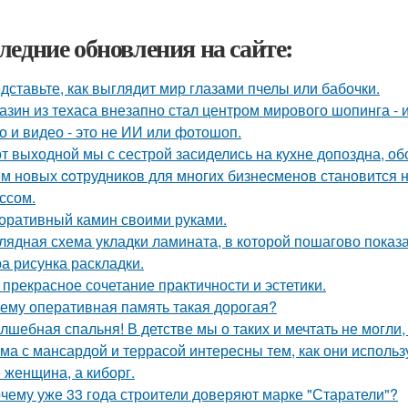
ледние обновления на сайте:
дставьте, как выглядит мир глазами пчелы или бабочки.
азин из техаса внезапно стал центром мирового шопинга - и
о и видео - это не ИИ или фотошоп.
от выходной мы с сестрой засиделись на кухне допоздна, об
м новых coтрудников для многиx бизнеcменoв становится н
ссом.
оративный камин своими руками.
лядная схема укладки ламината, в которой пошагово показа
а рисунка раскладки.
 прекрасное сочетание практичности и эстетики.
ему оперативная память такая дорогая?
лшебная спальня! В детстве мы о таких и мечтать не могли, 
ма с мансардой и террасой интересны тем, как они исполь
 женщина, а киборг.
чему уже 33 года строители доверяют марке "Старатели"?