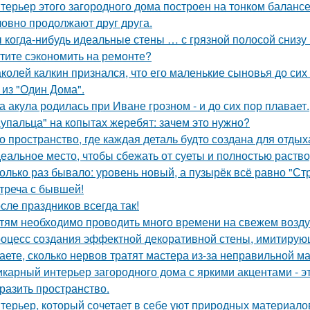
терьер этого загородного дома построен на тонком баланс
ловно продолжают друг друга.
 когда-нибудь идеальные стены … с грязной полосой снизу
тите сэкономить на ремонте?
колей калкин признался, что его маленькие сыновья до сих 
 из "Один Дома".
а акула родилась при Иване грозном - и до сих пор плавает.
упальца" на копытах жеребят: зачем это нужно?
о пространство, где каждая деталь будто создана для отдых
еальное место, чтобы сбежать от суеты и полностью раств
олько раз бывало: уровень новый, а пузырёк всё равно "Ст
треча с бывшей!
сле праздников всегда так!
тям необходимо проводить много времени на свежем воздух
оцесс создания эффектной декоративной стены, имитирую
аете, сколько нервов тратят мастера из-за неправильной 
карный интерьер загородного дома с яркими акцентами - эт
разить пространство.
терьер, который сочетает в себе уют природных материалов