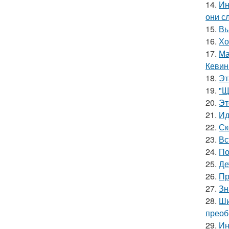
14.
Ин
они с
15.
Вы
16.
Хо
17.
Ма
Кевин
18.
Эт
19.
"Щ
20.
Эт
21.
Ид
22.
Ск
23.
Вс
24.
По
25.
Де
26.
Пр
27.
Зн
28.
Ши
преоб
29.
Ин