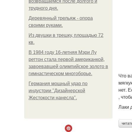
возвращаемся после долгого и
трудного дня.
Деревянный трельяж - опора
своими руками.
Из двушки в трешку, площадью 72
кв.
В 1984 году 16-летняя Мэри Лу
реттон стала первой американкой,
завоевавшей олимпийское золото в
гимнастическом многоборье.
Что в
мягку
Германия мощный удар по
нет. 
индустрии "Дизайнерской
, что
Жестокости нанесла".
Лаки 
читат