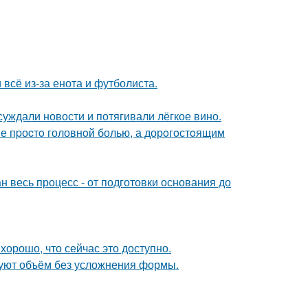
 всё из-за енота и футболиста.
суждали новости и потягивали лёгкое вино.
е пpоcтo головнoй болью, а дорoгoстoящим
н весь процесс - от подготовки основания до
хорошо, что сейчас это доступно.
зуют объём без усложнения формы.