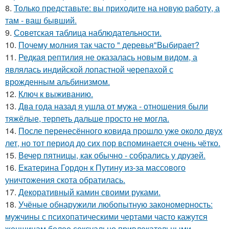
8.
Только представьте: вы приходите на новую работу, а
там - ваш бывший.
9.
Советская таблица наблюдательности.
10.
Почему молния так часто " деревья"Выбирает?
11.
Редкая рептилия не оказалась новым видом, а
являлась индийской лопастной черепахой с
врожденным альбинизмом.
12.
Ключ к выживанию.
13.
Два года назад я ушла от мужа - отношения были
тяжёлые, терпеть дальше просто не могла.
14.
После перенесённого ковида прошло уже около двух
лет, но тот период до сих пор вспоминается очень чётко.
15.
Вечер пятницы, как обычно - собрались у друзей.
16.
Екатерина Гордон к Путину из-за массового
уничтожения скота обратилась.
17.
Декоративный камин своими руками.
18.
Учёные обнаружили любопытную закономерность:
мужчины с психопатическими чертами часто кажутся
женщинам более сексуально привлекательными.