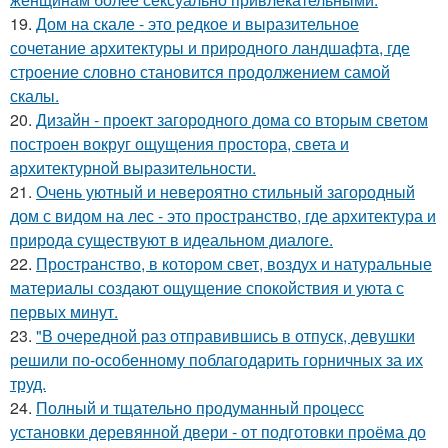
19.
Дом на скале - это редкое и выразительное
сочетание архитектуры и природного ландшафта, где
строение словно становится продолжением самой
скалы.
20.
Дизайн - проект загородного дома со вторым светом
построен вокруг ощущения простора, света и
архитектурной выразительности.
21.
Очень уютный и невероятно стильный загородный
дом с видом на лес - это пространство, где архитектура и
природа существуют в идеальном диалоге.
22.
Пространство, в котором свет, воздух и натуральные
материалы создают ощущение спокойствия и уюта с
первых минут.
23.
"В очередной раз отправившись в отпуск, девушки
решили по-особенному поблагодарить горничных за их
труд.
24.
Полный и тщательно продуманный процесс
установки деревянной двери - от подготовки проёма до