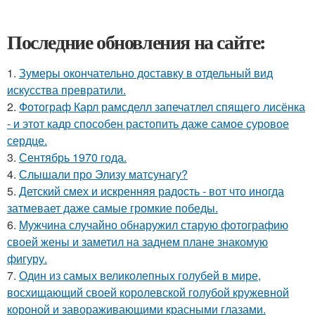
Последние обновления на сайте:
1.
Зумеры окончательно доставку в отдельный вид
искусства превратили.
2.
Фотограф Карл рамсделл запечатлел спящего лисёнка
- и этот кадр способен растопить даже самое суровое
сердце.
3.
Сентябрь 1970 года.
4.
Слышали про Элизу матсунагу?
5.
Детский смех и искренняя радость - вот что иногда
затмевает даже самые громкие победы.
6.
Мужчина случайно обнаружил старую фотографию
своей жены и заметил на заднем плане знакомую
фигуру.
7.
Один из самых великолепных голубей в мире,
восхищающий своей королевской голубой кружевной
короной и завораживающими красными глазами.