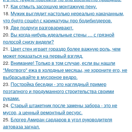
17.
Как отмыть засохшую монтажную пену.
18.
Мужик выглядит настолько нереально накачанным,
что будто сошёл с карикатуры про бодибилдеров.
19.
Две подруги разговаривают.
20.
Вы когда-нибудь идеальные стены … с грязной
полосой снизу видели?
21.
Цвет стен играет гораздо более важную роль, чем
может показаться на первый взгляд.
22.
Внимание! Только в том случае, если вы нашли
"Мертвого" ежа в холодные месяцы, не хороните его, не
выбрасывайте в мусорное ведро.
23.
Постройка беседки - это наглядный пример
поэтапного и продуманного строительства своими
руками.
24.
Старый штакетник после замены забора - это не
мусор, а ценный ремонтный ресурс.
25.
Блогер Амиран сардаров в угол руководителя
автоваза загнал.