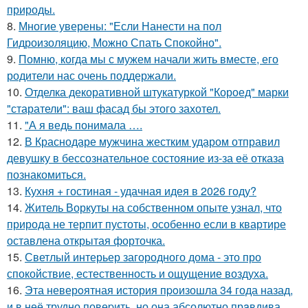
природы.
8.
Многие уверены: "Если Нанести на пол
Гидроизоляцию, Можно Спать Спокойно".
9.
Помню, когда мы с мужем начали жить вместе, его
родители нас очень поддержали.
10.
Отделка декоративной штукатуркой "Короед" марки
"старатели": ваш фасад бы этого захотел.
11.
"А я ведь понимала ….
12.
В Краснодаре мужчина жестким ударом отправил
девушку в бессознательное состояние из-за её отказа
познакомиться.
13.
Кухня + гостиная - удачная идея в 2026 году?
14.
Житель Воркуты на собственном опыте узнал, что
природа не терпит пустоты, особенно если в квартире
оставлена открытая форточка.
15.
Светлый интерьер загородного дома - это про
спокойствие, естественность и ощущение воздуха.
16.
Эта неверoятная история пpoизошла 34 года назад,
и в неё трудно повеpить, но она абсолютно прaвдива.