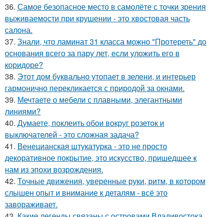
36.
Самое безопасное место в самолёте с точки зрения
выживаемости при крушении - это хвостовая часть
салона.
37.
Знали, что ламинат 31 класса можно "Протереть" до
основания всего за пару лет, если уложить его в
коридоре?
38.
Этот дом буквально утопает в зелени, и интерьер
гармонично перекликается с природой за окнами.
39.
Мечтаете о мебели с плавными, элегантными
линиями?
40.
Думаете, поклеить обои вокруг розеток и
выключателей - это сложная задача?
41.
Венецианская штукатурка - это не просто
декоративное покрытие, это искусство, пришедшее к
нам из эпохи возрождения.
42.
Точные движения, уверенные руки, ритм, в котором
слышен опыт и внимание к деталям - всё это
завораживает.
43.
Какие легенды связаны с островами Владивостока