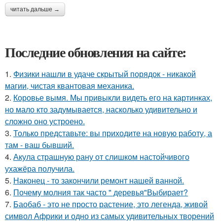
читать дальше →
Последние обновления на сайте:
1.
Физики нашли в удаче скрытый порядок - никакой
магии, чистая квантовая механика.
2.
Коровье вымя. Мы привыкли видеть его на картинках,
но мало кто задумывается, насколько удивительно и
сложно оно устроено.
3.
Только представьте: вы приходите на новую работу, а
там - ваш бывший.
4.
Акула страшную рану от слишком настойчивого
ухажёра получила.
5.
Наконец - то закончили ремонт нашей ванной.
6.
Почему молния так часто " деревья"Выбирает?
7.
Баобаб - это не просто растение, это легенда, живой
символ Африки и одно из самых удивительных творений