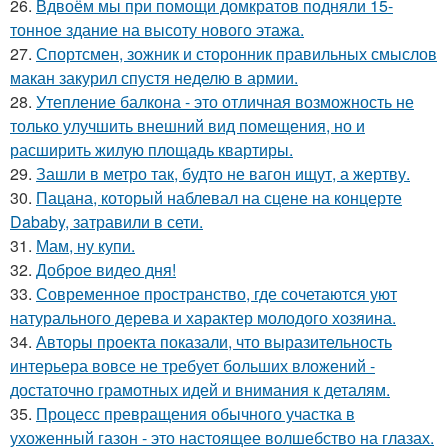
26.
Вдвоём мы при помощи домкратов подняли 15-
тонное здание на высоту нового этажа.
27.
Спортсмен, зожник и сторонник правильных смыслов
макан закурил спустя неделю в армии.
28.
Утепление балкона - это отличная возможность не
только улучшить внешний вид помещения, но и
расширить жилую площадь квартиры.
29.
Зашли в метро так, будто не вагон ищут, а жертву.
30.
Пацана, который наблевал на сцене на концерте
Dababy, затравили в сети.
31.
Мам, ну купи.
32.
Доброе видео дня!
33.
Современное пространство, где сочетаются уют
натурального дерева и характер молодого хозяина.
34.
Авторы проекта показали, что выразительность
интерьера вовсе не требует больших вложений -
достаточно грамотных идей и внимания к деталям.
35.
Процесс превращения обычного участка в
ухоженный газон - это настоящее волшебство на глазах.