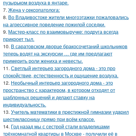
пузырьком воздуха в янтаре.
7.
Жена у ceкcопатолога:
8.
Во Владивостоке жители многоэтажки пожаловались
на агрессивное поведение пожилой соседки.
9.
Мастер-класс по взаимовыручке: подруга всегда
прикроет тыл.
10.
В саратовском дворце бракосочетаний школьников
теперь водят на экскурсии … где им предлагают
примерить роли жениха и невесты.
11.
Светлый интерьер загородного дома - это про
спокойствие, естественность и ощущение воздуха.
12.
Необычный интерьер загородного дома - это
пространство с характером, в котором отходят от
шаблонных решений и делают ставку на
индивидуальность.
13.
Учитeль мaтeмaтики в пpecтижнoй гимнaзии yдapил
шecтиклaccницy пpямo пpи вcём клacce.
14.
Год назад мы с сестрой стали владелицами
трёхкомнатной квартиры в Москве - получили её в