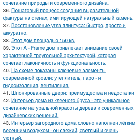
сочетание природы и современного дизайна.
36.
Пошаговый процесс создания выразительной
фактуры на стенах, имитирующей натуральный камень.
37.
Восстановление угла плинтуса: быстро, просто и
аккуратно.
38.
Этот дом площадью 150 кв.
39.
Этот A - Frame дом привлекает внимание своей
характерной треугольной архитектурой, которая
сочетает лаконичность и функциональность.
40.
На схеме показаны ключевые элементы
современной кровли: утеплитель, паро - и
гидроизоляция, вентиляция.
41.
Шпонированные двери: преимущества и недостатки
42.
Интерьер дома из клееного бруса - это уникальное
сочетание натуральной красоты дерева и современных
дизайнерских решений.
43.
Интерьер загородного дома словно наполнен лёгким
весенним воздухом - он свежий, светлый и очень
уютный.