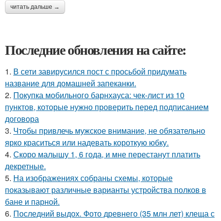
читать дальше →
Последние обновления на сайте:
1.
В сети завирусился пост с просьбой придумать
название для домашней запеканки.
2.
Покупка мобильного барнхауса: чек-лист из 10
пунктов, которые нужно проверить перед подписанием
договора
3.
Чтобы привлечь мужское внимание, не обязательно
ярко краситься или надевать короткую юбку.
4.
Скоро малышу 1, 6 года, и мне перестанут платить
декретные.
5.
На изображениях собраны схемы, которые
показывают различные варианты устройства полков в
бане и парной.
6.
Последний выдох. Фото древнего (35 млн лет) клеща с