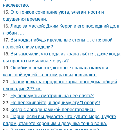
наследство.
15.
Это тонкое сочетание уюта, элегантности и
ощущения времени.
16.
Лицо за маской: Джим Керри и его последний долг
любви ….
17.
Вы когда-нибудь идеальные стены … с грязной
полосой снизу видели?
18.
Вы замечали, что вода из крана льётся, даже когда
вы просто намыливаете руки?
19.
Ошибки в ремонте, которые сначала кажутся
классной идеей - а потом разочаровывают.
20.
Планировка загородного каркасного дома общей
площадью 227 кв.
21.
Ну почему ты смотришь на нее опять?
22.
Не переживайте, я подниму эту "Голову"!
23.
Когда с аэродинамикой перестарались!
24.
Парни, если вы думаете, что купите мерс, будете
рядом, станете хорошим и девушка точно ваша.