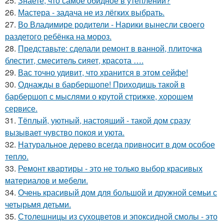
25.
Знаете, что самое обидное в утеплении?
26.
Мастера - задача не из лёгких выбрать.
27.
Во Владимире родители - Нарики вынесли своего
раздетого ребёнка на мороз.
28.
Представьте: сделали ремонт в ванной, плиточка
блестит, смеситель сияет, красота ….
29.
Вас точно удивит, что хранится в этом сейфе!
30.
Однажды в барбершопе! Приходишь такой в
барбершоп с мыслями о крутой стрижке, хорошем
сервисе.
31.
Тёплый, уютный, настоящий - такой дом сразу
вызывает чувство покоя и уюта.
32.
Натуральное дерево всегда привносит в дом особое
тепло.
33.
Ремонт квартиры - это не только выбор красивых
материалов и мебели.
34.
Очень красивый дом для большой и дружной семьи с
четырьмя детьми.
35.
Столешницы из сухоцветов и эпоксидной смолы - это