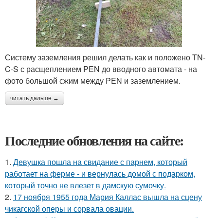
Систему заземления решил делать как и положено TN-
C-S с расщеплением PEN до вводного автомата - на
фото большой сжим между PEN и заземлением.
читать дальше →
Последние обновления на сайте:
1.
Девушка пошла на свидание с парнем, который
работает на ферме - и вернулась домой с подарком,
который точно не влезет в дамскую сумочку.
2.
17 ноября 1955 года Мария Каллас вышла на сцену
чикагской оперы и сорвала овации.