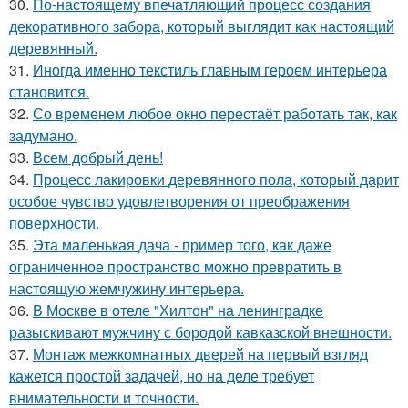
30.
По-настоящему впечатляющий процесс создания
декоративного забора, который выглядит как настоящий
деревянный.
31.
Иногда именно текстиль главным героем интерьера
становится.
32.
Со временем любое окно перестаёт работать так, как
задумано.
33.
Всем добрый день!
34.
Процесс лакировки деревянного пола, который дарит
особое чувство удовлетворения от преображения
поверхности.
35.
Эта маленькая дача - пример того, как даже
ограниченное пространство можно превратить в
настоящую жемчужину интерьера.
36.
В Москве в отеле "Хилтон" на ленинградке
разыскивают мужчину с бородой кавказской внешности.
37.
Монтаж межкомнатных дверей на первый взгляд
кажется простой задачей, но на деле требует
внимательности и точности.