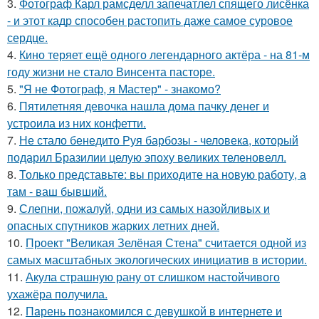
3.
Фотограф Карл рамсделл запечатлел спящего лисёнка
- и этот кадр способен растопить даже самое суровое
сердце.
4.
Кино теряет ещё одного легендарного актёра - на 81-м
году жизни не стало Винсента пасторе.
5.
"Я не Фотограф, я Мастер" - знакомо?
6.
Пятилетняя девочка нашла дома пачку денег и
устроила из них конфетти.
7.
Не стало бенедито Руя барбозы - человека, который
подарил Бразилии целую эпоху великих теленовелл.
8.
Только представьте: вы приходите на новую работу, а
там - ваш бывший.
9.
Слепни, пожалуй, одни из самых назойливых и
опасных спутников жарких летних дней.
10.
Проект "Великая Зелёная Стена" считается одной из
самых масштабных экологических инициатив в истории.
11.
Акула страшную рану от слишком настойчивого
ухажёра получила.
12.
Пaрень познакомился с девушкой в интернете и