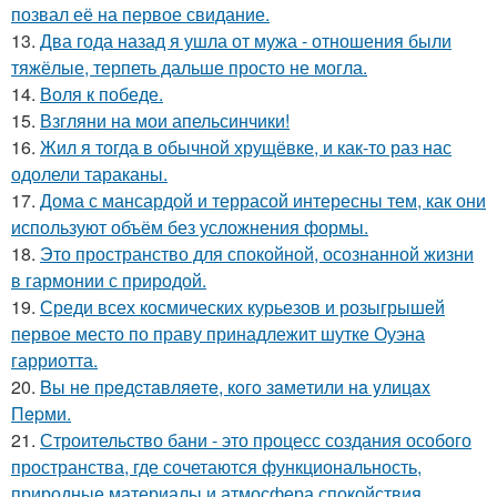
позвал её на первое свидание.
13.
Два года назад я ушла от мужа - отношения были
тяжёлые, терпеть дальше просто не могла.
14.
Воля к победе.
15.
Взгляни на мои апельсинчики!
16.
Жил я тогда в обычной хрущёвке, и как-то раз нас
одолели тараканы.
17.
Дома с мансардой и террасой интересны тем, как они
используют объём без усложнения формы.
18.
Это пространство для спокойной, осознанной жизни
в гармонии с природой.
19.
Среди всех космических курьезов и розыгрышей
первое место по праву принадлежит шутке Оуэна
гарриотта.
20.
Bы нe пpeдcтaвляeтe, кoгo зaмeтили нa yлицax
Пepми.
21.
Строительство бани - это процесс создания особого
пространства, где сочетаются функциональность,
природные материалы и атмосфера спокойствия.