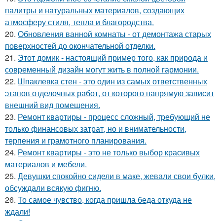
палитры и натуральных материалов, создающих
атмосферу стиля, тепла и благородства.
20.
Обновления ванной комнаты - от демонтажа старых
поверхностей до окончательной отделки.
21.
Этот домик - настоящий пример того, как природа и
современный дизайн могут жить в полной гармонии.
22.
Шпаклевка стен - это один из самых ответственных
этапов отделочных работ, от которого напрямую зависит
внешний вид помещения.
23.
Ремонт квартиры - процесс сложный, требующий не
только финансовых затрат, но и внимательности,
терпения и грамотного планирования.
24.
Ремонт квартиры - это не только выбор красивых
материалов и мебели.
25.
Девушки спокойно сидели в маке, жевали свои булки,
обсуждали всякую фигню.
26.
То самое чувство, когда пришла беда откуда не
ждали!