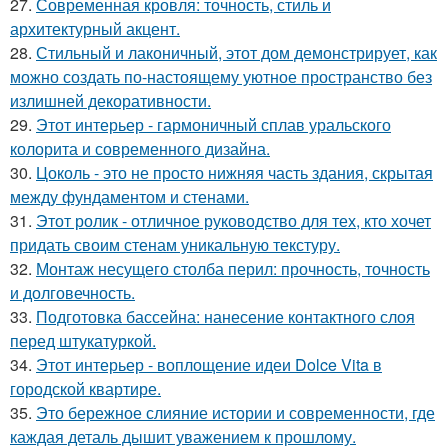
27.
Современная кровля: точность, стиль и
архитектурный акцент.
28.
Стильный и лаконичный, этот дом демонстрирует, как
можно создать по-настоящему уютное пространство без
излишней декоративности.
29.
Этот интерьер - гармоничный сплав уральского
колорита и современного дизайна.
30.
Цоколь - это не просто нижняя часть здания, скрытая
между фундаментом и стенами.
31.
Этот ролик - отличное руководство для тех, кто хочет
придать своим стенам уникальную текстуру.
32.
Монтаж несущего столба перил: прочность, точность
и долговечность.
33.
Подготовка бассейна: нанесение контактного слоя
перед штукатуркой.
34.
Этот интерьер - воплощение идеи Dolce Vita в
городской квартире.
35.
Это бережное слияние истории и современности, где
каждая деталь дышит уважением к прошлому.