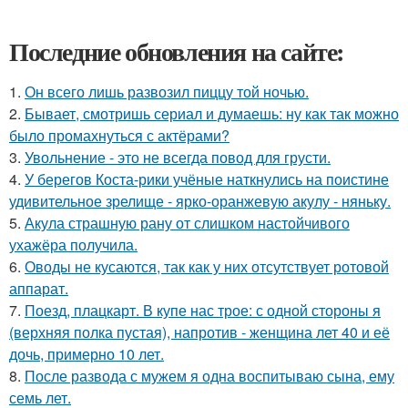
Последние обновления на сайте:
1.
Он всего лишь развозил пиццу той ночью.
2.
Бывает, смотришь сериал и думаешь: ну как так можно
было промахнуться с актёрами?
3.
Увольнение - это не всегда повод для грусти.
4.
У берегов Коста-рики учёные наткнулись на поистине
удивительное зрелище - ярко-оранжевую акулу - няньку.
5.
Акула страшную рану от слишком настойчивого
ухажёра получила.
6.
Оводы не кусаются, так как у них отсутствует ротовой
аппарат.
7.
Поезд, плацкарт. В купе нас трое: с одной стороны я
(верхняя полка пустая), напротив - женщина лет 40 и её
дочь, примерно 10 лет.
8.
После развода с мужем я одна воспитываю сына, ему
семь лет.