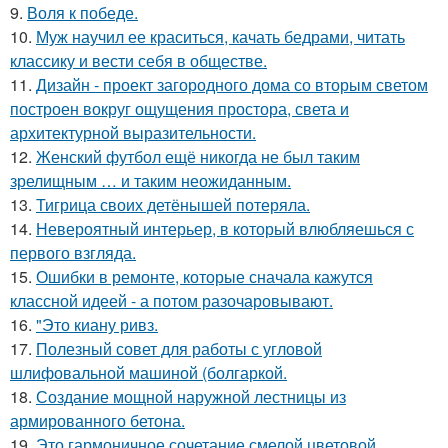
9.
Воля к победе.
10.
Муж научил ее краситься, качать бедрами, читать
классику и вести себя в обществе.
11.
Дизайн - проект загородного дома со вторым светом
построен вокруг ощущения простора, света и
архитектурной выразительности.
12.
Женский футбол ещё никогда не был таким
зрелищным … и таким неожиданным.
13.
Тигрица своих детёнышей потеряла.
14.
Невероятный интерьер, в который влюбляешься с
первого взгляда.
15.
Ошибки в ремонте, которые сначала кажутся
классной идеей - а потом разочаровывают.
16.
"Это киану ривз.
17.
Полезный совет для работы с угловой
шлифовальной машиной (болгаркой.
18.
Создание мощной наружной лестницы из
армированного бетона.
19.
Это гармоничное сочетание смелой цветовой