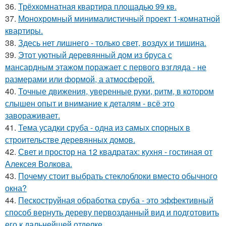
36.
Трёхкомнатная квартира площадью 99 кв.
37.
Монохромный минималистичный проект 1-комнатной
квартиры.
38.
Здесь нет лишнего - только свет, воздух и тишина.
39.
Этот уютный деревянный дом из бруса с
мансардным этажом поражает с первого взгляда - не
размерами или формой, а атмосферой.
40.
Точные движения, уверенные руки, ритм, в котором
слышен опыт и внимание к деталям - всё это
завораживает.
41.
Тема усадки сруба - одна из самых спорных в
строительстве деревянных домов.
42.
Свет и простор на 12 квадратах: кухня - гостиная от
Алексея Волкова.
43.
Почему стоит выбрать стеклоблоки вместо обычного
окна?
44.
Пескоструйная обработка сруба - это эффективный
способ вернуть дереву первозданный вид и подготовить
его к дальнейшей отделке.