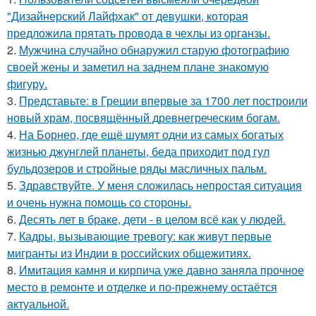
"Дизайнерский Лайфхак" от девушки, которая
предложила прятать провода в чехлы из органзы.
2.
Мужчина случайно обнаружил старую фотографию
своей жены и заметил на заднем плане знакомую
фигуру.
3.
Представьте: в Греции впервые за 1700 лет построили
новый храм, посвящённый древнегреческим богам.
4.
На Борнео, где ещё шумят одни из самых богатых
жизнью джунглей планеты, беда приходит под гул
бульдозеров и стройные ряды масличных пальм.
5.
Здравствуйте. У меня сложилась непростая ситуация
и очень нужна помощь со стороны.
6.
Десять лет в браке, дети - в целом всё как у людей.
7.
Кадры, вызывающие тревогу: как живут первые
мигранты из Индии в российских общежитиях.
8.
Имитация камня и кирпича уже давно заняла прочное
место в ремонте и отделке и по-прежнему остаётся
актуальной.