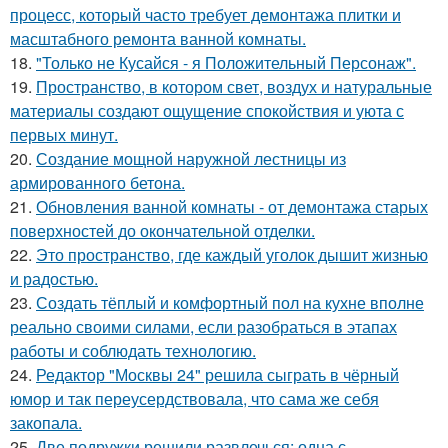
процесс, который часто требует демонтажа плитки и
масштабного ремонта ванной комнаты.
18.
"Только не Кусайся - я Положительный Персонаж".
19.
Пространство, в котором свет, воздух и натуральные
материалы создают ощущение спокойствия и уюта с
первых минут.
20.
Создание мощной наружной лестницы из
армированного бетона.
21.
Обновления ванной комнаты - от демонтажа старых
поверхностей до окончательной отделки.
22.
Это пространство, где каждый уголок дышит жизнью
и радостью.
23.
Создать тёплый и комфортный пол на кухне вполне
реально своими силами, если разобраться в этапах
работы и соблюдать технологию.
24.
Редактор "Москвы 24" решила сыграть в чёрный
юмор и так переусердствовала, что сама же себя
закопала.
25.
Две подружки решили развлечься: одна с