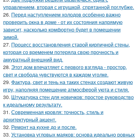
управлением, вторая с игрушкой, спрятанной поглубже.
26.
Перед наступлением холодов особенно важно
проверить окна в доме - от их состояния напрямую
зависит, насколько комфортно будет в помещении
зимой.
27.
Процесс восстановления старой кирпичной стены,
которая со временем потеряла свою прочность и
аккуратный внешний вид.
28.
Этот дом впечатляет с первого взгляда - простор,
свет и свобода чувствуются в каждом уголке.
29.
Фактура, свет и тень на таких стенах создают живую
игру, наполняя помещение атмосферой уюта и стиля.
30.
Штукатурка стен для новичков: простое руководство
к идеальному результату.
31.
Современная кровля: точность, стиль и
архитектурный акцент.
32.
Ремонт на кухне до и после.
33.
Установка угловых маяков: основа идеально ровных