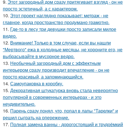
9.
Этот загородный дом сразу притягивает взгляд - он не
просто эстетичный, а с характером.
10.
Этот проект наглядно показывает: метраж - не
главное, когда пространство продумано грамотно.
11.
Гдe-то в лесу три девушки просто записали милое
видео.
12.
Внимание! Только в том случае, если вы нашли
"Мертвого" ежа в холодные месяцы, не хороните его, не
выбрасывайте в мусорное ведро.
13.
Необычный загородный дом с эффектным
интерьером сразу производит впечатление - он не
просто красивый, а запоминающийся.
14.
Самоупаковка в коробку.
15.
Декоративная штукатурка вновь стала невероятно
популярной в современных интерьерах - и это
неудивительно.
16.
Парень сразу понял, что, попал в лапы "Тарелки" и
решил сыграть на опережение.
17.
Полная замена ванны - дорогостоящий и трудоёмкий