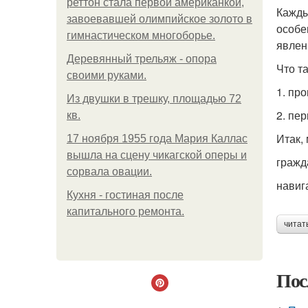
реттон стала первой американкой,
Кажды
завоевавшей олимпийское золото в
особе
гимнастическом многоборье.
явлен
Деревянный трельяж - опора
Что т
своими руками.
1. пр
Из двушки в трешку, площадью 72
2. пе
кв.
Итак,
17 ноября 1955 года Мария Каллас
вышла на сцену чикагской оперы и
гражд
сорвала овации.
навиг
Кухня - гостиная после
капитального ремонта.
читат
Пос