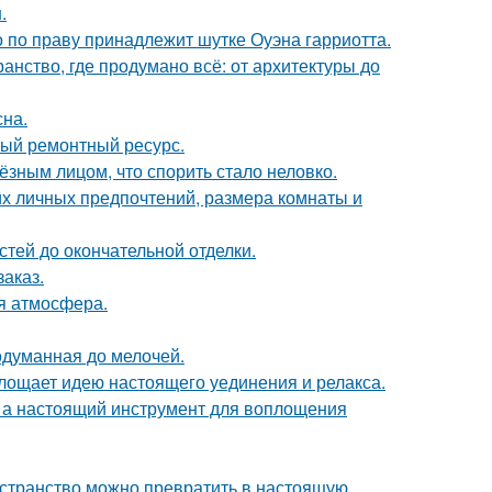
.
 по праву принадлежит шутке Оуэна гарриотта.
нство, где продумано всё: от архитектуры до
сна.
ный ремонтный ресурс.
ёзным лицом, что спорить стало неловко.
их личных предпочтений, размера комнаты и
тей до окончательной отделки.
заказ.
ая атмосфера.
одуманная до мелочей.
площает идею настоящего уединения и релакса.
н, а настоящий инструмент для воплощения
ространство можно превратить в настоящую