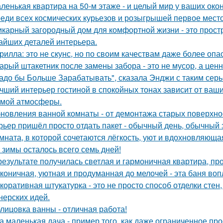
ленькая квартира на 50-м этаже - и целый мир у ваших окон
еди всех космических курьезов и розыгрышей первое место
карный загородный дом для комфортной жизни - это простра
айших деталей интерьера.
рилла: это не скунс, но по своим качествам даже более опа
арый штакетник после замены забора - это не мусор, а цен
адо бы Больше Зарабатывать", сказала Энджи с таким серь
чший интерьер гостиной в спокойных тонах зависит от ваш
мой атмосферы.
новления ванной комнаты - от демонтажа старых поверхнос
рьер пришёл просто отдать пакет - обычный день, обычный 
мната, в которой сочетаются лёгкость, уют и вдохновляющ
 зимы осталось всего семь дней!
результате получилась светлая и гармоничная квартира, пр
коничная, уютная и продуманная до мелочей - эта баня во
коративная штукатурка - это не просто способ отделки сте
нерских идей.
лицовка ванны - отличная работа!
а маленькая дача - пример того, как даже ограниченное п