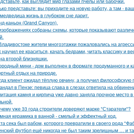
дставьте, как выглядит мир глазами пчелы или бабочки.
ько представьте: вы приходите на новую работу, а там - ва
 медведица жизнь в глубоком сне дарит.
нд-каньон (Grand Canyon).
изображениях собраны схемы, которые показывают различн
й.
Владивостоке жители многоэтажки пожаловались на агресс
 научил ее краситься, качать бедрами, читать классику и ве
на второй близняшки.
ородный мини - дом выполнен в формате продуманного и к
ртный отдых на природе.
гда клиент ожидал тёплую овчину, а получил философскую п
андал в Пензе: певица слава в слезах ответила на обвинен
итация камня и кирпича уже давно заняла прочное место в
льной.
чему уже 33 года строители доверяют марке "Старатели"?
мная керамика в ванной - смелый и эффектный ход.
та сека был рабом, которого превратили в своего рода "Фа
нский футбол ещё никогда не был таким зрелищным … и т