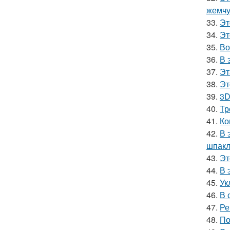
жемчу
33.
Эт
34.
Эт
35.
Во
36.
В 
37.
Эт
38.
Эт
39.
3D
40.
Тр
41.
Ко
42.
В 
шпакл
43.
Эт
44.
В 
45.
Ук
46.
В 
47.
Ре
48.
По