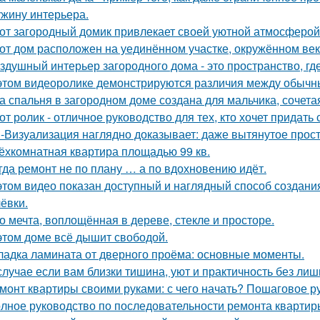
жину интерьера.
от загородный домик привлекает своей уютной атмосферой
от дом расположен на уединённом участке, окружённом в
здушный интерьер загородного дома - это пространство, где 
этом видеоролике демонстрируются различия между обычн
а спальня в загородном доме создана для мальчика, сочета
от ролик - отличное руководство для тех, кто хочет придать
-Визуализация наглядно доказывает: даже вытянутое прос
ёхкомнатная квартира площадью 99 кв.
гда ремонт не по плану … а по вдохновению идёт.
этом видео показан доступный и наглядный способ создан
ёвки.
о мечта, воплощённая в дереве, стекле и просторе.
этом доме всё дышит свободой.
ладка ламината от дверного проёма: основные моменты.
случае если вам близки тишина, уют и практичность без лишн
монт квартиры своими руками: с чего начать? Пошаговое 
лное руководство по последовательности ремонта квартиры