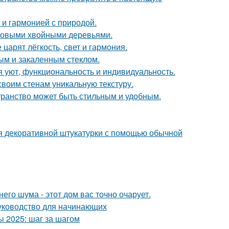
 и гармонией с природой.
ековыми хвойными деревьями.
царят лёгкость, свет и гармония.
ым и закаленным стеклом.
я уют, функциональность и индивидуальность.
 своим стенам уникальную текстуру.
транство может быть стильным и удобным.
ия декоративной штукатурки с помощью обычной
его шума - этот дом вас точно очарует.
руководство для начинающих
 2025: шаг за шагом