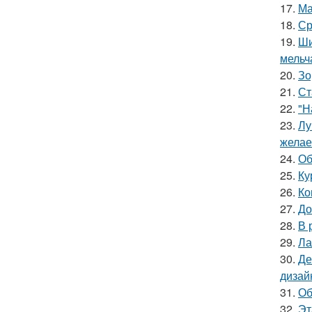
17.
Ма
18.
Ср
19.
Ши
мельч
20.
Зо
21.
Ст
22.
"Н
23.
Лу
желае
24.
Об
25.
Ку
26.
Ко
27.
До
28.
В 
29.
Ла
30.
Де
дизай
31.
Об
32.
Эт