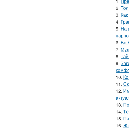
1.
Пре
2.
Тол
3.
Как
4.
Гра
5.
На 
парно
6.
Во 
7.
Муж
8.
Тай
9.
Заг
комфо
10.
Кo
11.
Ск
12.
Им
актуа
13.
По
14.
Тё
15.
Па
16.
Же