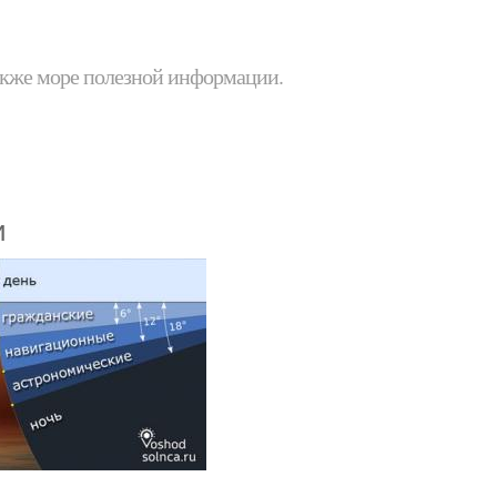
 также море полезной информации.
и