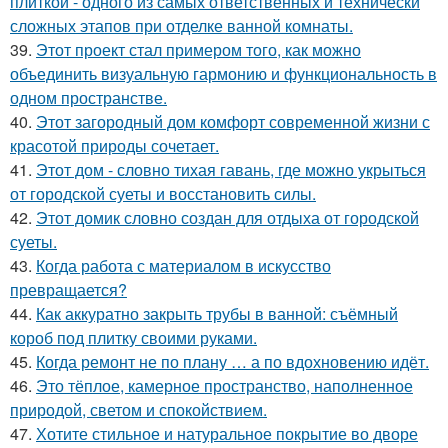
плиткой - одного из самых ответственных и технически
сложных этапов при отделке ванной комнаты.
39.
Этот проект стал примером того, как можно
объединить визуальную гармонию и функциональность в
одном пространстве.
40.
Этот загородный дом комфорт современной жизни с
красотой природы сочетает.
41.
Этот дом - словно тихая гавань, где можно укрыться
от городской суеты и восстановить силы.
42.
Этот домик словно создан для отдыха от городской
суеты.
43.
Когда работа с материалом в искусство
превращается?
44.
Как аккуратно закрыть трубы в ванной: съёмный
короб под плитку своими руками.
45.
Когда ремонт не по плану … а по вдохновению идёт.
46.
Это тёплое, камерное пространство, наполненное
природой, светом и спокойствием.
47.
Хотите стильное и натуральное покрытие во дворе