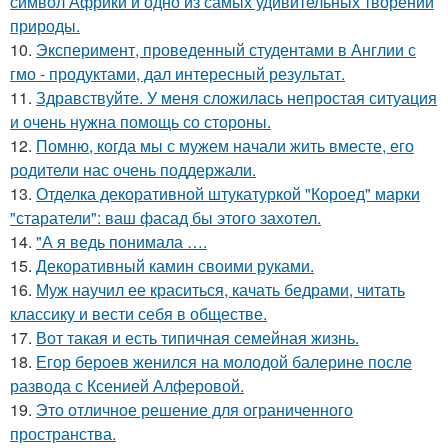
символ Африки и одно из самых удивительных творений
природы.
10.
Эксперимент, проведенный студентами в Англии с
гмо - продуктами, дал интересный результат.
11.
Здравствуйте. У меня сложилась непростая ситуация
и очень нужна помощь со стороны.
12.
Помню, когда мы с мужем начали жить вместе, его
родители нас очень поддержали.
13.
Отделка декоративной штукатуркой "Короед" марки
"старатели": ваш фасад бы этого захотел.
14.
"А я ведь понимала ….
15.
Декоративный камин своими руками.
16.
Муж научил ее краситься, качать бедрами, читать
классику и вести себя в обществе.
17.
Вот такая и есть типичная семейная жизнь.
18.
Егор бероев женился на молодой балерине после
развода с Ксенией Алферовой.
19.
Это отличное решение для ограниченного
пространства.