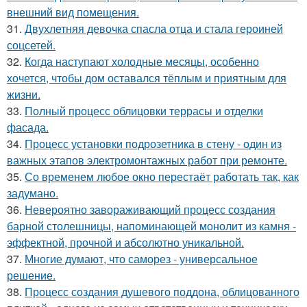
внешний вид помещения.
31.
Двухлетняя девочка спасла отца и стала героиней
соцсетей.
32.
Когда наступают холодные месяцы, особенно
хочется, чтобы дом оставался тёплым и приятным для
жизни.
33.
Полный процесс облицовки террасы и отделки
фасада.
34.
Процесс установки подрозетника в стену - один из
важных этапов электромонтажных работ при ремонте.
35.
Со временем любое окно перестаёт работать так, как
задумано.
36.
Невероятно завораживающий процесс создания
барной столешницы, напоминающей монолит из камня -
эффектной, прочной и абсолютно уникальной.
37.
Многие думают, что саморез - универсальное
решение.
38.
Процесс создания душевого поддона, облицованного