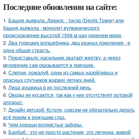
Последние обновления на сайте:
1.
Башня дьявола. Девилс - тауэр (Devils Tower) или
башня дьявола - монолит вулканического
происхождения высотой 1558 м над уровнем моря.
2.
Два турецких волшебника, два разных поколения - и
одна общая страсть.
3.
Представьте: насильник хватает жертву, а через
мгновение сам оказывается в ловушке.
4.
Слепни, пожалуй, одни из самых назойливых и
опасных спутников жарких летних дней.
5.
Лица аушвица в их последний день.
6.
Оводы не кусаются, так как у них отсутствует ротовой
аппарат.
7.
Дизайн детской. Кстати, совсем не обязательно делать
всё ярким и режущим глаз.
8.
Чем хороши волнистые заборы.
9.
Баобаб - это не просто растение, это легенда, живой