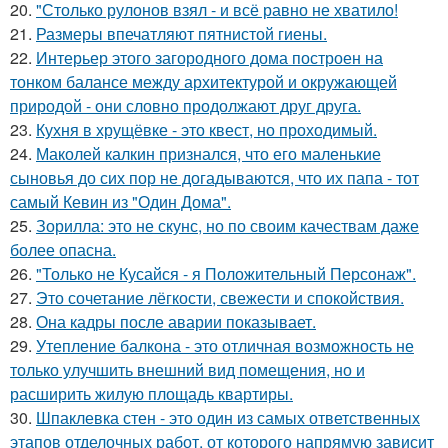
20.
"Столько рулонов взял - и всё равно не хватило!
21.
Размеры впечатляют пятнистой гиены.
22.
Интерьер этого загородного дома построен на
тонком балансе между архитектурой и окружающей
природой - они словно продолжают друг друга.
23.
Кухня в хрущёвке - это квест, но проходимый.
24.
Маколей калкин признался, что его маленькие
сыновья до сих пор не догадываются, что их папа - тот
самый Кевин из "Один Дома".
25.
Зорилла: это не скунс, но по своим качествам даже
более опасна.
26.
"Только не Кусайся - я Положительный Персонаж".
27.
Это сочетание лёгкости, свежести и спокойствия.
28.
Она кадры после аварии показывает.
29.
Утепление балкона - это отличная возможность не
только улучшить внешний вид помещения, но и
расширить жилую площадь квартиры.
30.
Шпаклевка стен - это один из самых ответственных
этапов отделочных работ, от которого напрямую зависит