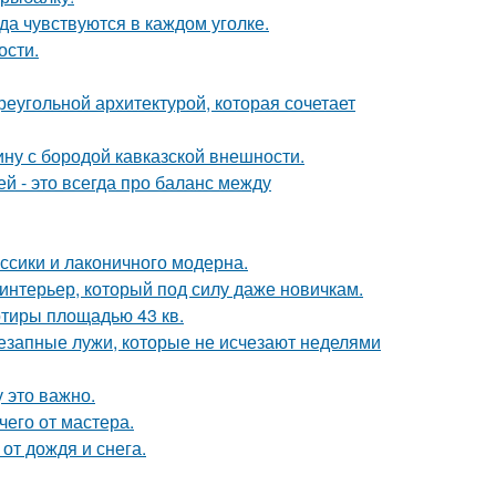
ода чувствуются в каждом уголке.
ости.
реугольной архитектурой, которая сочетает
ину с бородой кавказской внешности.
 - это всегда про баланс между
ссики и лаконичного модерна.
 интерьер, который под силу даже новичкам.
тиры площадью 43 кв.
внезапные лужи, которые не исчезают неделями
 это важно.
чего от мастера.
от дождя и снега.