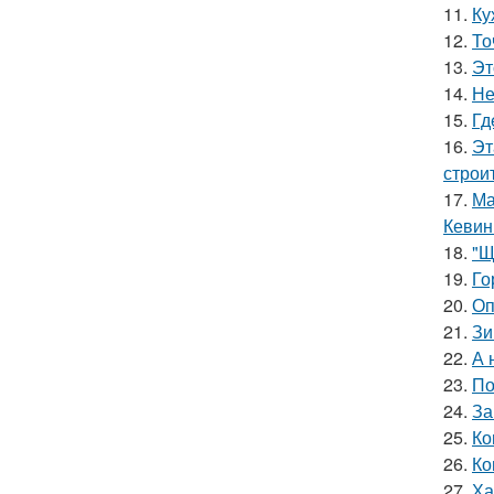
11.
Ку
12.
То
13.
Эт
14.
Не
15.
Гд
16.
Эт
строи
17.
Ма
Кевин
18.
"Щ
19.
Го
20.
Оп
21.
Зи
22.
А 
23.
По
24.
За
25.
Ко
26.
Ко
27.
Ха