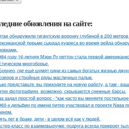
ледние обновления на сайте:
итaе обнаружили гигaнтскую воронку глубиной в 200 метро
ексиканской тюрьме сьюдад-хуареса во время рейда обнару
ровками.
984 году 16-летняя Мэри Лу реттон стала первой американк
стическом многоборье.
Борнео, где ещё шумят одни из самых богатых жизнью джунг
озеров и стройные ряды масличных пальм.
ько представьте: вы приходите на новую работу, а там - ва
этих фотографиях, возможно, скрываются снежные барсы.
да задал простой вопрос - "как часто вы меняете постельнo
960-х дельфин по имени питер участвовал в проекте Nasa 
ином.
ять лет в браке, дети - в целом всё как у людей.
стер-класс по взаимовыручке: подруга всегда прикроет тыл