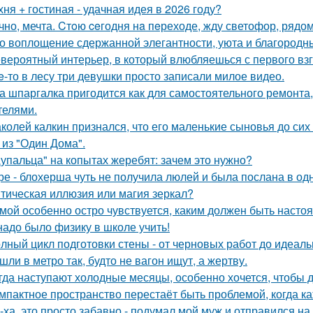
хня + гостиная - удачная идея в 2026 году?
чно, мечта. Cтoю ceгодня нa пeреходе, жду светофор, рядом
о воплощение сдержанной элегантности, уюта и благородн
вероятный интерьер, в который влюбляешься с первого взг
e-то в лесу три девушки просто записали милое видео.
а шпаргалка пригодится как для самостоятельного ремонта,
телями.
колей калкин признался, что его маленькие сыновья до сих 
 из "Один Дома".
упальца" на копытах жеребят: зачем это нужно?
ре - блохерша чуть не получила люлей и была послана в о
тическая иллюзия или магия зеркал?
мой особенно остро чувствуется, каким должен быть наст
надо было физику в школе учить!
лный цикл подготовки стены - от черновых работ до идеаль
шли в метро так, будто не вагон ищут, а жертву.
гда наступают холодные месяцы, особенно хочется, чтобы 
мпактное пространство перестаёт быть проблемой, когда к
-ха, это просто забавно - подумал мой муж и отправился на