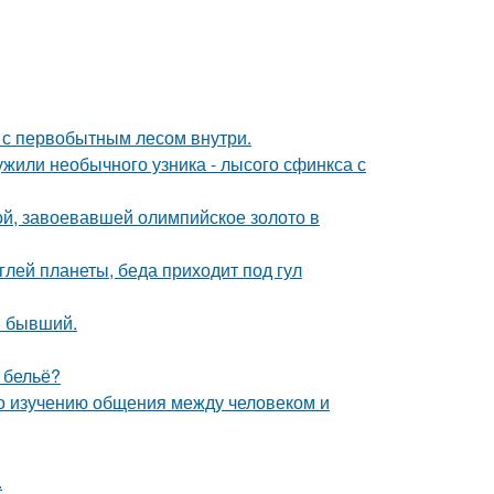
в с первобытным лесом внутри.
жили необычного узника - лысого сфинкса с
ой, завоевавшей олимпийское золото в
лей планеты, беда приходит под гул
ш бывший.
е бельё?
по изучению общения между человеком и
.