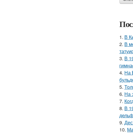
Пос
1.
В К
2.
В м
татуи
3.
В 1
гимна
4.
На 
бульд
5.
Тол
6.
На 
7.
Кoг
8.
В 1
дельф
9.
Дес
10.
Ма