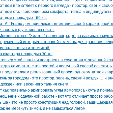
от дом впечатляет с первого взгляда - простор, свет и своб
от дом стал воплощением комфорта, тепла и индивидуальн
от дом площадью 150 кв.
от A - Frame дом привлекает внимание своей характерной т
ичность и функциональность.
Москве в отеле "Хилтон" на ленинградке разыскивают мужч
временный интерьер столовой с местом для хранения вещей
иональностью и эстетикой.
а квартира площадью 30 кв.
терьер этой спальни построен на сочетании утончённой кла
ладка ламината - это простой и доступный способ освежить
 представляем реализованный проект однокомнатной квар
знь за городом - это простор, зелень, свежий воздух … и 
 дождей или весеннего таяния снега.
т как правильно армировать углы армопояса - суть и почему
ношение к сделанной работе - вот что отличает просто рабо
ыша - это не просто конструкция над головой, защищающая 
как не мёрзнуть зимой, и не задыхаться летом.