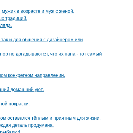
 мужик в возрасте и муж с женой.
ых традиций.
ляда.
 так и для общения с дизайнером или
пор не догадываются, что их папа - тот самый
дном конкретном направлении.
оящий домашний уют.
ной покраски.
дом оставался тёплым и приятным для жизни.
аждая деталь продумана.
 рыбалку!