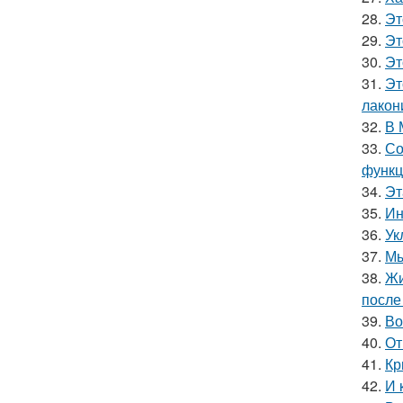
28.
Эт
29.
Эт
30.
Эт
31.
Эт
лакон
32.
В 
33.
Со
функц
34.
Эт
35.
Ин
36.
Ук
37.
Мы
38.
Жи
после
39.
Во
40.
От
41.
Кр
42.
И 