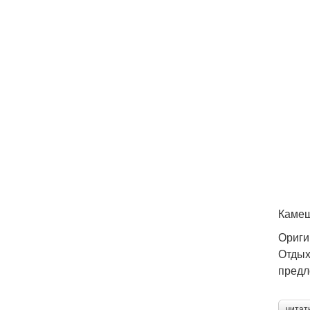
Камеш
Ориги
Отдых
предл
читат