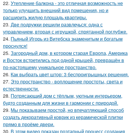
22.
Утепление балкона - это отличная возможность не
только улучшить внешний вид помещения, но и
расширить жилую площадь квартиры.
23.
Две подружки решили развлечься: одна с
управлением, вторая с игрушкой, спрятанной поглубже.
24.
Пьяный Игорь из Витебска знаменитым и богатым
проснулся!
25.
Загородный дом, в котором старая Европа, Америка
и Восток встретились под одной крышей, превращён в
по-настоящему уникальное пространство.
26.
Как выбрать цвет штор: 3 беспроигрышных решения.
27.
Это пространство - воплощение простоты, света и
естественности.
28.
Потрясающий дом с тёплым, уютным интерьером,
будто созданным для жизни в гармонии с природой.
29.
Мы показываем простой, но впечатляющий способ
создать декоративный коврик из керамической плитки
прямо в проёме двери.
30.
В этом видео показан поэтапный процесс создания