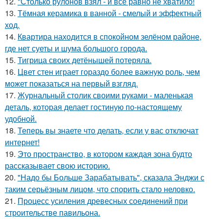
12.
"Столько рулонов взял - и всё равно не хватило!
13.
Тёмная керамика в ванной - смелый и эффектный
ход.
14.
Квартира находится в спокойном зелёном районе,
где нет суеты и шума большого города.
15.
Тигрица своих детёнышей потеряла.
16.
Цвет стен играет гораздо более важную роль, чем
может показаться на первый взгляд.
17.
Журнальный столик своими руками - маленькая
деталь, которая делает гостиную по-настоящему
удобной.
18.
Теперь вы знаете что делать, если у вас отключат
интернет!
19.
Это пространство, в котором каждая зона будто
рассказывает свою историю.
20.
"Надо бы Больше Зарабатывать", сказала Энджи с
таким серьёзным лицом, что спорить стало неловко.
21.
Процесс усиления древесных соединений при
строительстве павильона.