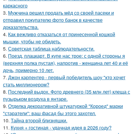
каркасного
3.
Мужчина решил продать мёд со своей пасеки и
отправил покупателю фото банок в качестве
доказательства.
4.
Как вежливо отказаться от принесенной кошкой
мышки, чтобы не обидеть.
5.
Советская таблица наблюдательности.
6.
Поезд, плацкарт. В купе нас трое: с одной стороны я
(верхняя полка пустая), напротив - женщина лет 40 и её
дочь, примерно 10 лет.
7.
Джон карпентер - первый победитель шоу "кто хочет
стать миллионером?
8.
Последний выдох. Фото древнего (35 млн лет) клеща с
пузырьком воздуха в янтаре.
9.
Отделка декоративной штукатуркой "Короед" марки
"старатели": ваш фасад бы этого захотел.
10.
Тайна второй близняшки.
11.
Кухня + гостиная - удачная идея в 2026 году?