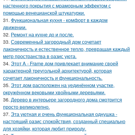
настенного покрытия с мраморным эффектом с
помощью венецианской штукатурки.
31.
Функциональная кухня - комфорт в каждом
движении.
32.
Ремонт на кухне до и после.
33.
Современный загородный дом сочетает
лаконичность и естественное тепло, превращая каждый
метр пространства в оазис уюта.
34.
Этот A - Frame дом привлекает внимание своей
характерной треугольной архитектурой, которая
сочетает лаконичность и функциональность.
35.
Этот дом расположен на уединённом участке,
окружённом вековыми хвойными деревьями.
36.
Дерево в интерьере загородного дома смотрится
просто великолепно.
37.
Эта уютная и очень функциональная однушка -
настоящий оазис спокойствия, созданный специально
для хозяйки, которая любит природу.