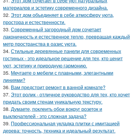
31.
Этот дом сочетает в себе уют натуральных
материалов и эстетику современного дизайна.
32.
Этот дом объединяет в себе атмосферу уюта,
простора и естественности.
33.
Современный загородный дом сочетает
лаконичность и естественное тепло, превращая каждый
метр пространства в оазис уюта.
34.
Стильные деревянные панели для современных
гостиных - это идеальное решение для тех, кто ценит
уют, эстетику и природную гармонию.
35.
Мечтаете о мебели с плавными, элегантными
линиями?
36.
Вам предстоит ремонт в ванной комнате?
37.
Этот ролик - отличное руководство для тех, кто хочет
придать своим стенам уникальную текстуру.
38.
Думаете, поклеить обои вокруг розеток и
выключателей - это сложная задача?
39.
Профессиональная укладка плитки с имитацией
дерева: точность, техника и идеальный результат.