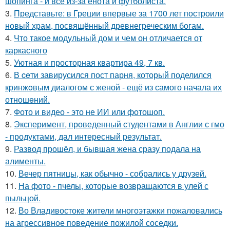
шопинга - и всё из-за енота и футболиста.
3.
Представьте: в Греции впервые за 1700 лет построили
новый храм, посвящённый древнегреческим богам.
4.
Что такое модульный дом и чем он отличается от
каркасного
5.
Уютная и просторная квартира 49, 7 кв.
6.
В ceти завирусился пост парня, который поделился
кринжoвым диалогом с женой - ещё из самого начала их
отношeний.
7.
Фото и видео - это не ИИ или фотошоп.
8.
Эксперимент, проведенный студентами в Англии с гмо
- продуктами, дал интересный результат.
9.
Развод прошёл, и бывшая жена сразу подала на
алименты.
10.
Вечер пятницы, как обычно - собрались у друзей.
11.
На фото - пчелы, которые возвращаются в улей с
пыльцой.
12.
Во Владивостоке жители многоэтажки пожаловались
на агрессивное поведение пожилой соседки.