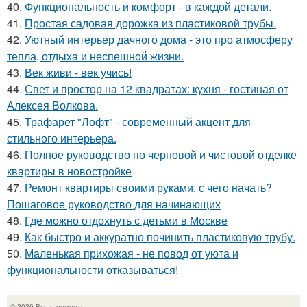
40.
Функциональность и комфорт - в каждой детали.
41.
Простая садовая дорожка из пластиковой трубы.
42.
Уютный интерьер дачного дома - это про атмосферу
тепла, отдыха и неспешной жизни.
43.
Век живи - век учись!
44.
Свет и простор на 12 квадратах: кухня - гостиная от
Алексея Волкова.
45.
Трафарет "Лофт" - современный акцент для
стильного интерьера.
46.
Полное руководство по черновой и чистовой отделке
квартиры в новостройке
47.
Ремонт квартиры своими руками: с чего начать?
Пошаговое руководство для начинающих
48.
Где можно отдохнуть с детьми в Москве
49.
Как быстро и аккуратно починить пластиковую трубу.
50.
Маленькая прихожая - не повод от уюта и
функциональности отказываться!
© 2026 Все о ремонте