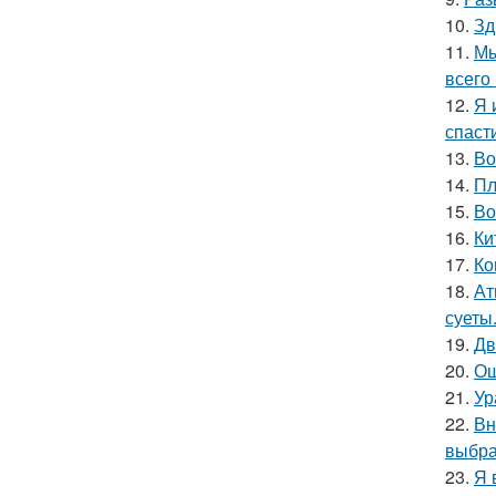
10.
Зд
11.
Мы
всего 
12.
Я 
спаст
13.
Во
14.
Пл
15.
Во
16.
Ки
17.
Ко
18.
Ат
суеты
19.
Дв
20.
Ош
21.
Ур
22.
Вн
выбра
23.
Я 