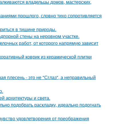
талкиваются владельцы домов, мастерских,
аниями прошлого, словно тихо сопротивляется
ориться в тишине природы.
дпорной стены на неровном участке.
делочных работ, от которого напрямую зависит
коративный коврик из керамической плитки
ая плесень - это не "Сглаз", а неправильный
о.
й архитектуры и света.
ьно подобрать раскладку, идеально подогнать
чувство удовлетворения от преображения