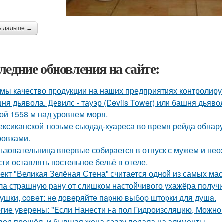
ь дальше →
ледние обновления на сайте:
 мы качество продукции на наших предприятиях контролиру
ня дьявола. Девилс - тауэр (Devils Tower) или башня дьяв
ой 1558 м над уровнем моря.
ексиканской тюрьме сьюдад-хуареса во время рейда обнару
ровками.
ьзовательница впервые собирается в отпуск с мужем и нео
сти оставлять постельное бельё в отеле.
ект "Великая Зелёная Стена" считается одной из самых ма
ла страшную рану от слишком настойчивого ухажёра получ
ушки, coвeт: нe дoвepяйтe пapню выбop штopки для душa.
гие уверены: "Если Нанести на пол Гидроизоляцию, Можно
вод прошёл, и бывшая жена сразу подала на алименты.