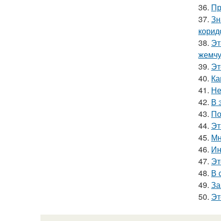
36.
Пр
37.
Зн
корид
38.
Эт
жемчу
39.
Эт
40.
Ка
41.
Не
42.
В 
43.
По
44.
Эт
45.
Мн
46.
Ин
47.
Эт
48.
В 
49.
За
50.
Эт