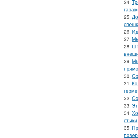
24.
Тр
гараж
25.
До
спешк
26.
Ид
27.
Мы
28.
Шп
внешн
29.
Мы
прямо
30.
Со
31.
Ко
герме
32.
Со
33.
Эт
34.
Хо
стыки
35.
Пр
повер