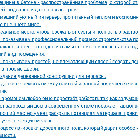
ещины в бетоне - распространённая проблема, с которой с
ей, подвалов и даже новых строек.
машний уютный интерьер, пропитанный теплом и воспомин
е внешнего мира.
еальное место, чтобы сбежать от суеты и полностью раств
 показываем профессиональный процесс строительства по
аклевка стен - это один из самых ответственных этапов от
ий вид помещения.
 показываем простой, но впечатляющий способ создать де
 в проёме двери.
здание деревянной конструкции для террасы.
гда после ремонта между плиткой и ванной появляется чёрн
тик.
 временем любое окно перестаёт работать так, как задуман
от загородный дом в современном стиле поражает гармоние
роший мастер умеет раскрыть потенциал материала: правил
, учесть каждую мелочь.
оцесс лакировки деревянного пола, который дарит особое 
хности.