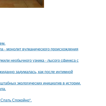
ем.
ола - монолит вулканического происхождения
жили необычного узника - лысого сфинкса с
жиданно задумалась, как после интимной
сштабных экологических инициатив в истории.
ила.
 Спать Спокойно".