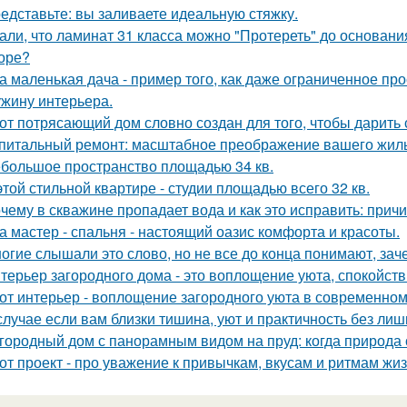
едставьте: вы заливаете идеальную стяжку.
али, что ламинат 31 класса можно "Протереть" до основания 
оре?
а маленькая дача - пример того, как даже ограниченное п
жину интерьера.
от потрясающий дом словно создан для того, чтобы дарить
питальный ремонт: масштабное преображение вашего жиль
большое пространство площадью 34 кв.
этой стильной квартире - студии площадью всего 32 кв.
чему в скважине пропадает вода и как это исправить: прич
а мастер - спальня - настоящий оазис комфорта и красоты.
огие слышали это слово, но не все до конца понимают, зач
терьер загородного дома - это воплощение уюта, спокойств
от интерьер - воплощение загородного уюта в современном
случае если вам близки тишина, уют и практичность без лишн
городный дом с панорамным видом на пруд: когда природа 
от проект - про уважение к привычкам, вкусам и ритмам жиз