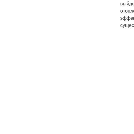
выйде
отопл
эффек
сущес