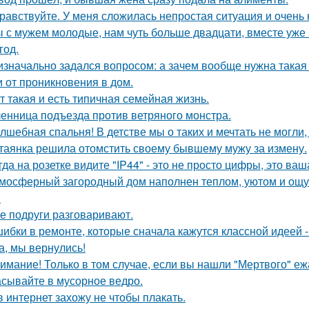
равствуйте. У меня сложилась непростая ситуация и очень
 с мужем молодые, нам чуть больше двадцати, вместе уже н
год.
изначально задался вопросом: а зачем вообще нужна такая 
и от проникновения в дом.
т такая и есть типичная семейная жизнь.
енница подъезда против ветряного монстра.
лшебная спальня! В детстве мы о таких и мечтать не могли, 
таянка решила отомстить своему бывшему мужу за измену.
гда на розетке видите "IP44" - это не просто цифры, это ва
мосферный загородный дом наполнен теплом, уютом и ощу
.
е подруги разговаривают.
ибки в ремонте, которые сначала кажутся классной идеей 
а, мы вернулись!
имание! Только в том случае, если вы нашли "Мертвого" еж
сывайте в мусорное ведро.
в интернет захожу не чтобы плакать.