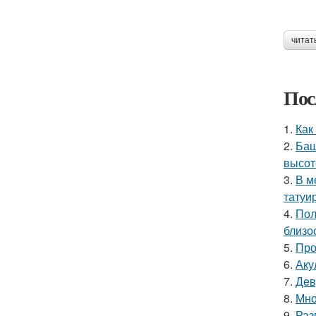
читат
Пос
1.
Как
2.
Баш
высот
3.
В м
татуи
4.
Пол
близо
5.
Про
6.
Аку
7.
Дeв
8.
Мно
9.
Раз