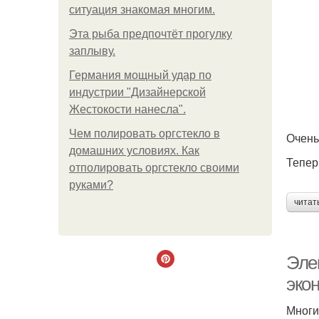
ситуация знакомая многим.
Эта рыба предпочтёт прогулку
заплыву.
Германия мощный удар по
индустрии "Дизайнерской
Жестокости нанесла".
Чем полировать оргстекло в
Очень
домашних условиях. Как
Тепер
отполировать оргстекло своими
руками?
читат
Эле
эко
Многи