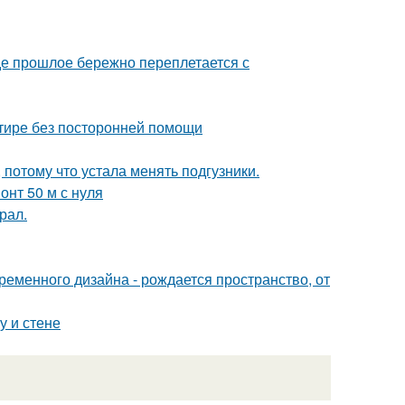
где прошлое бережно переплетается с
ртире без посторонней помощи
 потому что устала менять подгузники.
онт 50 м с нуля
рал.
временного дизайна - рождается пространство, от
у и стене