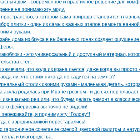
касный дом - современное и практичное решение для комф
ренне не понимаю эту моду.
 пространство, в котором сама природа становится главны
бор плитки - один из самых важных этапов ремонта ванной
воими руками.
зайн дома из бруса в выбеленных тонах создаёт ощущение с
феры.
акоблоки - это универсальный и доступный материал, кото
тельства стен.
 замечали, что вода из крана льётся, даже когда вы просто
авда ли, что стриж никогда не садится на землю?
рнальный столик своими руками - маленькая деталь, котор
а акула родилась при Иване грозном - и до сих пор плавает.
 изначально решили, что будем делать ремонт в классическ
кого фейерверка вы точно не видели!
 переживайте, я подниму эту "Голову"!
гда с аэродинамикой перестарались!
о гармоничное сочетание смелой цветовой палитры и нат
, тепла и благородства.