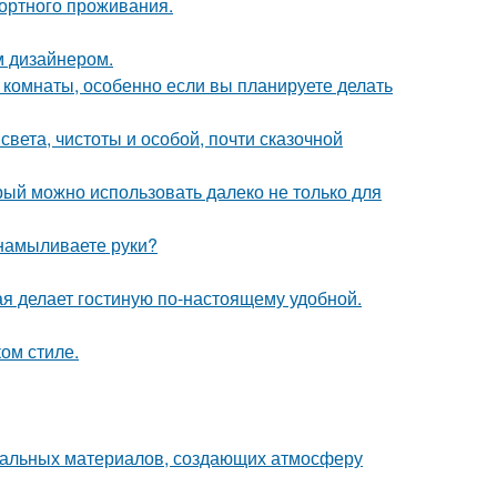
ортного проживания.
м дизайнером.
 комнаты, особенно если вы планируете делать
вета, чистоты и особой, почти сказочной
рый можно использовать далеко не только для
 намыливаете руки?
ая делает гостиную по-настоящему удобной.
ом стиле.
уральных материалов, создающих атмосферу