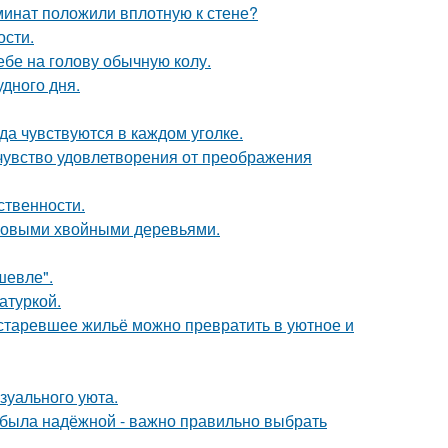
аминат положили вплотную к стене?
ости.
себе на голову обычную колу.
удного дня.
ода чувствуются в каждом уголке.
чувство удовлетворения от преображения
ственности.
ековыми хвойными деревьями.
шевле".
атуркой.
устаревшее жильё можно превратить в уютное и
зуального уюта.
я была надёжной - важно правильно выбрать