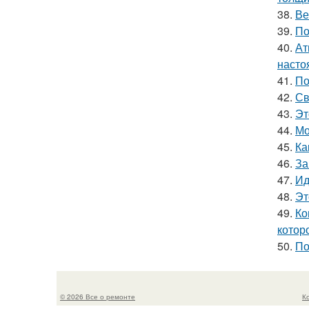
38.
Ве
39.
По
40.
Ат
насто
41.
По
42.
Св
43.
Эт
44.
Мо
45.
Ка
46.
За
47.
Ид
48.
Эт
49.
Ко
котор
50.
По
© 2026 Все о ремонте
К