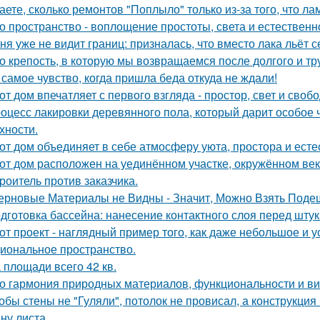
аете, сколько ремонтов "Поплыло" только из-за того, что л
о пространство - воплощение простоты, света и естественн
ня уже не видит границ: призналась, что вместо лака льёт 
о крепость, в которую мы возвращаемся после долгого и тр
 самое чувство, когда пришла беда откуда не ждали!
от дом впечатляет с первого взгляда - простор, свет и своб
оцесс лакировки деревянного пола, который дарит особое 
хности.
от дом объединяет в себе атмосферу уюта, простора и есте
от дом расположен на уединённом участке, окружённом в
роитель против заказчика.
ерновые Материалы не Видны - Значит, Можно Взять Поде
дготовка бассейна: нанесение контактного слоя перед штук
от проект - наглядный пример того, как даже небольшое и 
иональное пространство.
 площади всего 42 кв.
о гармония природных материалов, функциональности и ви
обы стены не "Гуляли", потолок не провисал, а конструкци
ну листа.