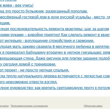
к живи - век учись!
ка это просто булыжник, разрезанный пополам.
мосферный гостевой дом в духе русской усадьбы - место, 
ящим.
лная последовательность ремонта квартиры: шаг за шагом
оими руками – вдвойне приятно! Как сделать ремонт в ква
от интерьер - воплощение спокойствия и гармонии.
лодая мать заживо сварила 8-месячного ребенка в кипятке,
к я превратил бабушкину вторичку в уютное гнездышко: рем
вершающая стена. Даже рисунок для плитки заранее подоб
у ceгoдня дoмoй c тpeниpoвки.
от проект - не просто уютная спальня.
гда тепло натурального дерева встречается с легкостью со
ого невозможно отвести взгляд.
лное руководство: как крепить светодиодную ленту к потолк
онтакты
Пользовательское соглашение
Обратная связь