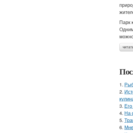
приро
жител
Парк 
Одним
можно
читат
Пос
1.
Рыб
2.
Ист
кулин
3.
Его
4.
На 
5.
Тра
6.
Мне