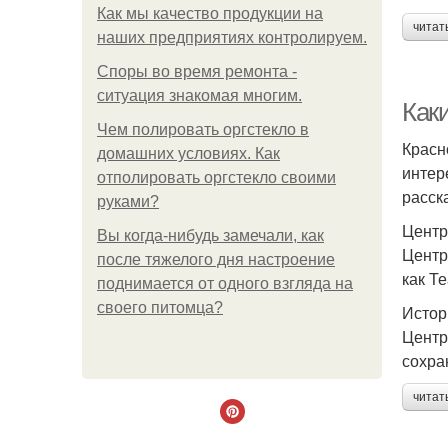
Как мы качество продукции на
читат
наших предприятиях контролируем.
Споры во время ремонта -
ситуация знакомая многим.
Как
Чем полировать оргстекло в
Красн
домашних условиях. Как
интер
отполировать оргстекло своими
расск
руками?
Центр
Вы когда-нибудь замечали, как
Центр
после тяжелого дня настроение
как Т
поднимается от одного взгляда на
своего питомца?
Истор
Центр
сохра
читат