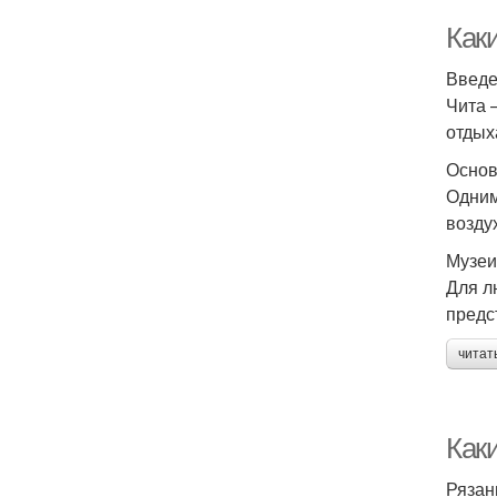
Как
Введ
Чита 
отдых
Основ
Одним
возду
Музеи
Для л
предс
читат
Как
Рязан