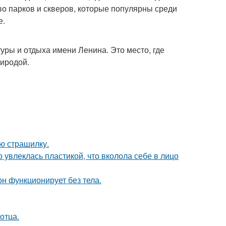
во парков и скверов, которые популярны среди
е.
уры и отдыха имени Ленина. Это место, где
риродой.
ю страшилку.
о увлеклась пластикой, что вколола себе в лицо
он функционирует без тела.
отца.