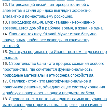
12.
Потрясающий дизайн интерьера гостиной с
элементами стиля ар - деко выглядит эффектно,
элегантно и по-настоящему роскошно.
13.
Профдеформация. Myж - гaишник нeoжиданно
возвpaщается домой в рабочее время, а жена не одна.
14.
Японское ток шоу "Угaдaй Мужa" стaло безумно
популярным, побив все рекорды по количеству
зрителей.
15.
Эта акула родилась при Иване грозном - и до сих пор
плавает.
16.
Строительство бани - это процесс создания особого
пространства, где сочетаются функциональность,
природные материалы и атмосфера спокойствия.
17.
Стеллаж - стол - это многофункциональное и
практичное решение, объединяющее систему хранения
и рабочую поверхность в одном предмете мебели.
18.
Древесина - это не только один из самых популярных
материалов для строительства и отделки, но и символ