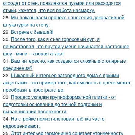
отходят от стен, появляются пузыри или расходятся
стыки, кажется, что вся работа насмарку.
28.
Мы показываем процесс нанесения декоративной
штукатурки на стену.
29.
Встреча с бывшей!
30.
После того, как я съел гороховый суп, я
почувствовал, что внутри у меня начинается настоящее
шоу - мини - газовая атака!
31.
Вам интересно, как создаются сложные столярные
соединения?
32.
Шикарный интерьер загородного дома с яркими
акцентами - это пример того, как смелость в цвете может
преобразить пространство.
33.
Процесс укладки крупноформатной плитки - от
подготовки основания до точной подгонки и
выравнивания поверхности.
34.
На стройке полиэтиленовая плёнка часто
недооценивают.
35.
Этот интерьер гармонично сочетает утончённость