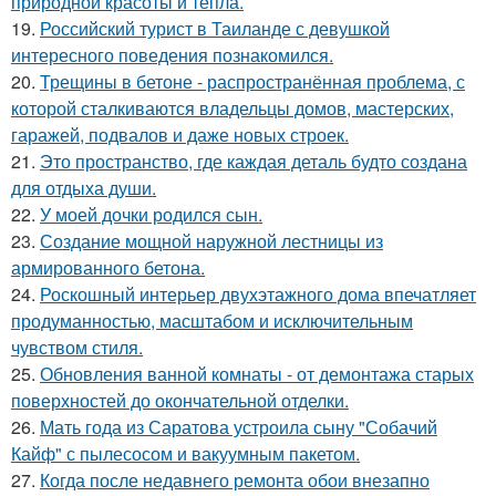
природной красоты и тепла.
19.
Российский турист в Таиланде с девушкой
интересного поведения познакомился.
20.
Трещины в бетоне - распространённая проблема, с
которой сталкиваются владельцы домов, мастерских,
гаражей, подвалов и даже новых строек.
21.
Это пространство, где каждая деталь будто создана
для отдыха души.
22.
У моей дочки родился сын.
23.
Создание мощной наружной лестницы из
армированного бетона.
24.
Роскошный интерьер двухэтажного дома впечатляет
продуманностью, масштабом и исключительным
чувством стиля.
25.
Обновления ванной комнаты - от демонтажа старых
поверхностей до окончательной отделки.
26.
Мать года из Саратова устроила сыну "Собачий
Кайф" с пылесосом и вакуумным пакетом.
27.
Когда после недавнего ремонта обои внезапно