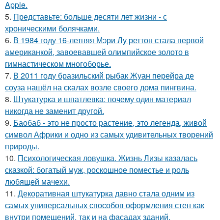
Apple.
5.
Представьте: больше десяти лет жизни - с
хроническими болячками.
6.
В 1984 году 16-летняя Мэри Лу реттон стала первой
американкой, завоевавшей олимпийское золото в
гимнастическом многоборье.
7.
В 2011 году бразильский рыбак Жуан перейра де
соуза нашёл на скалах возле своего дома пингвина.
8.
Штукатурка и шпатлевка: почему один материал
никогда не заменит другой.
9.
Баобаб - это не просто растение, это легенда, живой
символ Африки и одно из самых удивительных творений
природы.
10.
Психологическая ловушка. Жизнь Лизы казалась
сказкой: богатый муж, роскошное поместье и роль
любящей мачехи.
11.
Декоративная штукатурка давно стала одним из
самых универсальных способов оформления стен как
внутри помещений, так и на фасадах зданий.