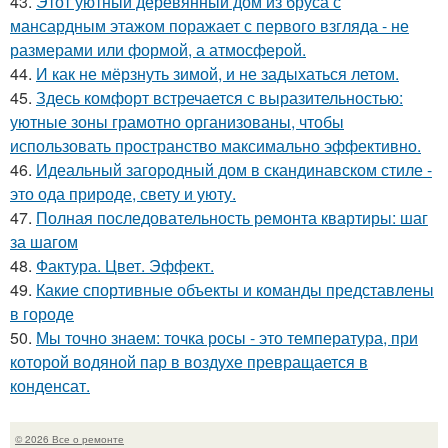
43.
Этот уютный деревянный дом из бруса с
мансардным этажом поражает с первого взгляда - не
размерами или формой, а атмосферой.
44.
И как не мёрзнуть зимой, и не задыхаться летом.
45.
Здесь комфорт встречается с выразительностью:
уютные зоны грамотно организованы, чтобы
использовать пространство максимально эффективно.
46.
Идеальный загородный дом в скандинавском стиле -
это ода природе, свету и уюту.
47.
Полная последовательность ремонта квартиры: шаг
за шагом
48.
Фактура. Цвет. Эффект.
49.
Какие спортивные объекты и команды представлены
в городе
50.
Мы точно знаем: точка росы - это температура, при
которой водяной пар в воздухе превращается в
конденсат.
© 2026 Все о ремонте