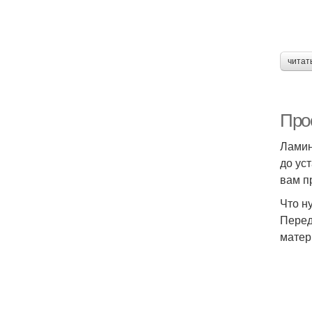
читат
Про
Ламин
до ус
вам п
Что н
Перед
матер