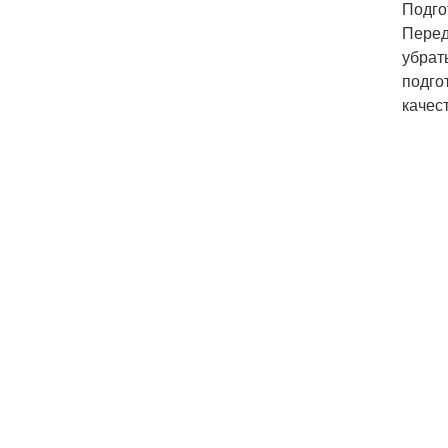
Подго
Перед
убрат
подго
качес