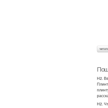
читат
Пош
H2. В
Плинт
плинт
расск
H2. Ч