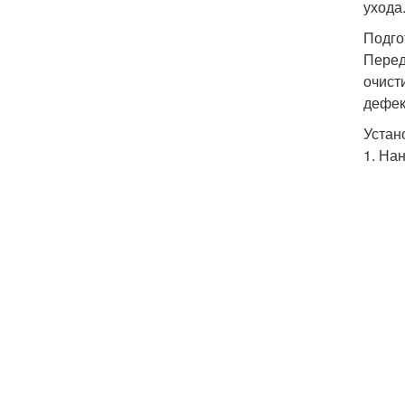
ухода
Подго
Перед
очист
дефек
Устан
1. На